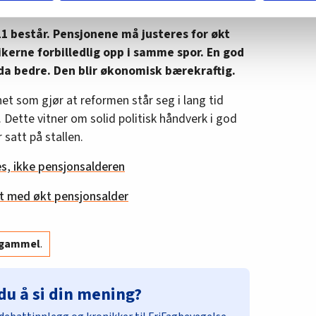
 sett med pensjons- og trygdemottakeres øyne.
m hvordan du bruker nettstedet med LO Medias egne samarbeidsp
 i oversikten lengre ned på denne siden.
1 består. Pensjonene må justeres for økt
tikerne forbilledlig opp i samme spor. En god
da bedre. Den blir økonomisk bærekraftig.
het som gjør at reformen står seg i lang tid
. Dette vitner om solid politisk håndverk i god
 satt på stallen.
es, ikke pensjonsalderen
t med økt pensjonsalder
r gammel
.
du å si din mening?