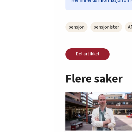
Her finner du informasjon om 
pensjon
pensjonister
A
Del artikkel
Flere saker