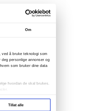
Om
, ved å bruke teknologi som
lby deg personlige annonser og
r hvem som bruker dine data
elge hvordan de skal brukes.
sler.
ler (cookies) for å lære
Tillat alle
ide statistikk.