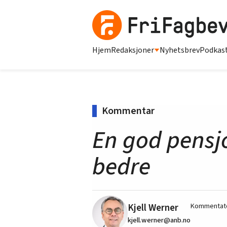
Hjem
Redaksjoner
Nyhetsbrev
Podkas
Kommentar
En god pensj
bedre
Kjell Werner
Kommentato
kjell.werner@anb.no