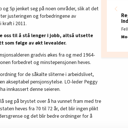
Ap og Sp jenket seg på noen områder, slik at det
Re
øtter justeringen og forbedringene av
In
kraft i 2011.
Fel
oss til å stå lenger i jobb, altså utsette
Mo
t som følge av økt levealder.
pensjonsalderen gradvis økes fra og med 1964-
nsjonen forbedret og minstepensjonen heves.
ordning for de såkalte sliterne i arbeidslivet,
d en akseptabel pensjonsytelse. LO-leder Peggy
 ha innkassert denne seieren.
lå seg på brystet over å ha vunnet fram med tre
taten heves fra 70 til 72 år, det blir ingen plikt
dersgrense og det blir bedre ordninger for å