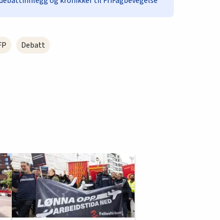
debattinnlegg og kronikker til FriFagbevegelse
FP
Debatt