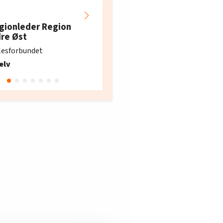
Hotell- og
restaurantarbeidern
gionleder Region
e i Oslo og Akershus
dre Øst
søker ny kontorlede
lesforbundet
Fellesforbundet avdeling
elv
10
Oslo