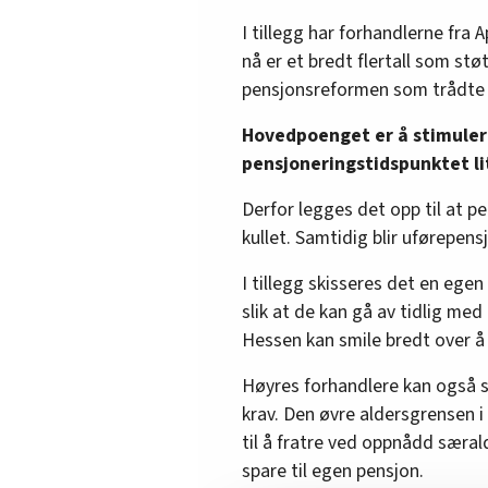
I tillegg har forhandlerne fra 
nå er et bredt flertall som st
pensjonsreformen som trådte i 
Hovedpoenget er å stimulere 
pensjoneringstidspunktet lit
Derfor legges det opp til at 
kullet. Samtidig blir uførepe
I tillegg skisseres det en egen 
slik at de kan gå av tidlig me
Hessen kan smile bredt over å
Høyres forhandlere kan også s
krav. Den øvre aldersgrensen i s
til å fratre ved oppnådd særal
spare til egen pensjon.