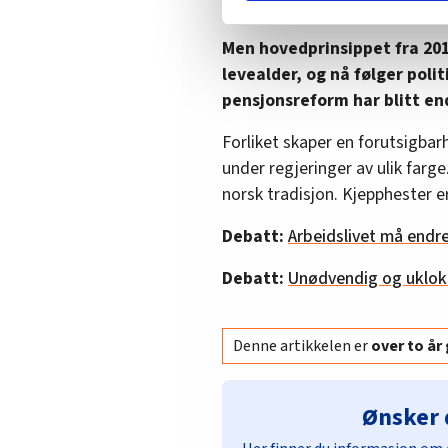
reformen. Altså en forbedring
Vi deler bare informasjon o
annonsering. Disse er angitt
Men hovedprinsippet fra 201
levealder, og nå følger poli
pensjonsreform har blitt en
Forliket skaper en forutsigbar
under regjeringer av ulik farge
norsk tradisjon. Kjepphester er
Debatt:
Arbeidslivet må endr
Debatt:
Unødvendig og uklok
Denne artikkelen er
over to å
Ønsker 