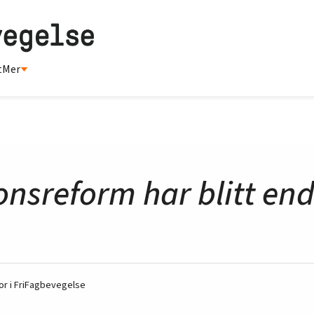
t
Mer
onsreform har blitt en
r i FriFagbevegelse