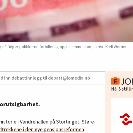
nå følger politikerne forbilledlig opp i samme spor, skrive Kjell Werner.
nd inn debattinnlegg til debatt@lomedia.no
Nå:
5
still
forutsigbarhet.
historie i Vandrehallen på Stortinget. Støre-
dtrekkene i den nye pensjonsreformen
.