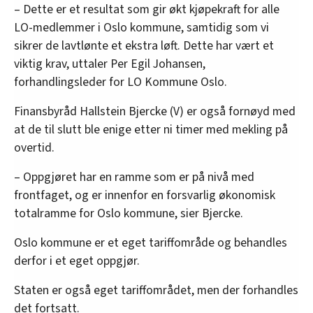
innenfor analyse og annonsering. Disse er angitt i
– Dette er et resultat som gir økt kjøpekraft for alle
oversikten lengre ned på denne siden.
LO-medlemmer i Oslo kommune, samtidig som vi
sikrer de lavtlønte et ekstra løft. Dette har vært et
viktig krav, uttaler Per Egil Johansen,
forhandlingsleder for LO Kommune Oslo.
Finansbyråd Hallstein Bjercke (V) er også fornøyd med
at de til slutt ble enige etter ni timer med mekling på
overtid.
– Oppgjøret har en ramme som er på nivå med
frontfaget, og er innenfor en forsvarlig økonomisk
totalramme for Oslo kommune, sier Bjercke.
Oslo kommune er et eget tariffområde og behandles
derfor i et eget oppgjør.
Staten er også eget tariffområdet, men der forhandles
det fortsatt.