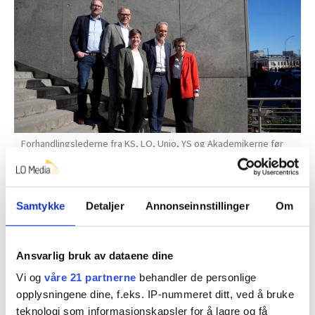
Forhandlingslederne fra KS, LO, Unio, YS og Akademikerne før
oppstartsmøtet for årets lønnsforhandlinger. KS: Tor Arne
Gangsø (Arbeidslivsdirektør), Unio: Geir Røsvoll
(Utdanningsforbundet) Akademikerne: Andreas Christensen, LO
Kommune: Mette Nordc YS Kommune: Trond Ellefsen.
Samtykke
Detaljer
Annonseinnstillinger
Om
Javad Parsa
Rammen for oppgjøret er på 4,4 prosent, som i
Ansvarlig bruk av dataene dine
frontfaget.
Vi og
våre 21 partnerne
behandler de personlige
opplysningene dine, f.eks. IP-nummeret ditt, ved å bruke
Kommuneoppgjøret er mellom KS som arbeidsgiver
teknologi som informasjonskapsler for å lagre og få