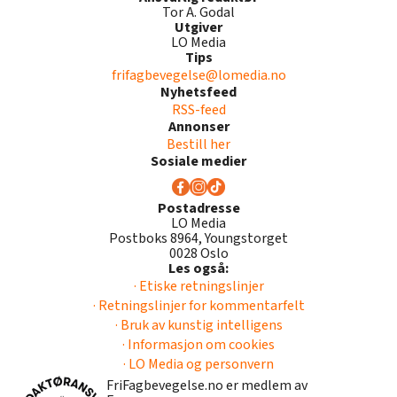
Tor A. Godal
Utgiver
LO Media
Tips
frifagbevegelse@lomedia.no
Nyhetsfeed
RSS-feed
Annonser
Bestill her
Sosiale medier
Postadresse
LO Media
Postboks 8964, Youngstorget
0028 Oslo
Les også:
· Etiske retningslinjer
· Retningslinjer for kommentarfelt
· Bruk av kunstig intelligens
· Informasjon om cookies
· LO Media og personvern
FriFagbevegelse.no er medlem av