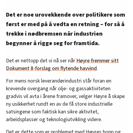
Det er noe urovekkende over politikere som
først er med på å vedta en retning – for så å
trekke i nødbremsen når industrien
begynner å rigge seg for framtida.
Det er nettopp det vi nå ser når
Høyre fremmer sitt
Dokument 8-forslag om flytende havvind
.
For mens norsk leverandørindustri står foran en
krevende overgang når olje- og gassaktiviteten
gradvis vil avta i årene framover, velger Høyre å skape
ny usikkerhet rundt en av de få store industrielle
satsingene som faktisk kan sikre aktivitet,
arbeidsplasser og teknologiutvikling videre.
Det er dette som er problemet med Høyres hopp og