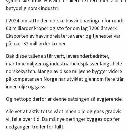
symbolske tiltak. Havvind er allerede i ferd med å bli en
betydelig norsk industri.
I 2024 omsatte den norske havvindnæringen for rundt
60 milliarder kroner og sto for om lag 7200 årsverk.
Eksporten av havvindrelaterte varer og tjenester var
på over 32 milliarder kroner.
Bak disse tallene står verft, leverandørbedrifter,
maritime miljøer og industriarbeidsplasser langs hele
norskekysten. Mange av disse miljøene bygger videre
på kompetansen Norge har utviklet gjennom flere tiår
innen olje og gass.
Og nettopp derfor er denne satsingen så avgjørende.
Alle vet at aktivitetsnivået innen olje og gass gradvis
vil falle over tid. Da må nye næringer bygges opp før
nedgangen treffer for fullt.