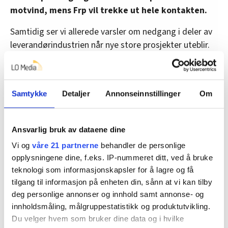
motvind, mens Frp vil trekke ut hele kontakten.
Samtidig ser vi allerede varsler om nedgang i deler av
leverandørindustrien når nye store prosjekter uteblir.
Bedrifter varsler permitteringer og oppsigelser,
samtidig som eksportmarkedet og havvind trekkes
fram som helt avgjørende for å opprettholde aktivitet
Samtykke
Detaljer
Annonseinnstillinger
Om
framover.
Dette handler også om beredskap og kontroll over
Ansvarlig bruk av dataene dine
framtidas energiproduksjon.
Vi og
våre 21 partnerne
behandler de personlige
opplysningene dine, f.eks. IP-nummeret ditt, ved å bruke
Norge trenger mer kraft, mer industri og flere
teknologi som informasjonskapsler for å lagre og få
arbeidsplasser. Da må vi tørre å satse på teknologi og
tilgang til informasjon på enheten din, sånn at vi kan tilby
næringer som kan gi aktivitet i tiårene framover.
deg personlige annonser og innhold samt annonse- og
innholdsmåling, målgruppestatistikk og produktutvikling.
Arbeidsfolk er lei av politikere som hopper fram og
Du velger hvem som bruker dine data og i hvilke
tilbake etter vinden. Folk trenger trygghet for jobbene