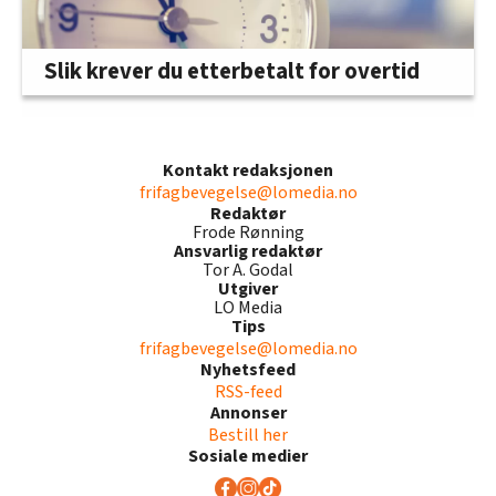
Slik krever du etterbetalt for overtid
Kontakt redaksjonen
frifagbevegelse@lomedia.no
Redaktør
Frode Rønning
Ansvarlig redaktør
Tor A. Godal
Utgiver
LO Media
Tips
frifagbevegelse@lomedia.no
Nyhetsfeed
RSS-feed
Annonser
Bestill her
Sosiale medier