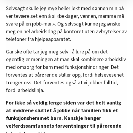
nettstedet med LO Medias egne samarbeidspartnere
Selvsagt skulle jeg mye heller lekt med sønnen min på
innenfor analyse og annonsering. Disse er angitt i
venteværelset enn å si «beklager, vennen, mamma må
oversikten lengre ned på denne siden.
svare på en jobb-mail». Og selvsagt kunne jeg ønske
meg en hel arbeidsdag på kontoret uten avbrytelser av
telefoner fra hjelpeapparatet.
Ganske ofte tar jeg meg selv i å lure på om det
egentlig er meningen at man skal kombinere arbeidsliv
med omsorg for barn med funksjonshindringer. Det
forventes at pårørende stiller opp, fordi helsevesenet
trenger oss. Det forventes også at vi jobber fulltid,
fordi arbeidslinja.
For ikke så veldig lenge siden var det helt vanlig
at mødrene sluttet å jobbe når familien fikk et
funksjonshemmet barn. Kanskje henger
velferdssamfunnets forventninger til pårørende