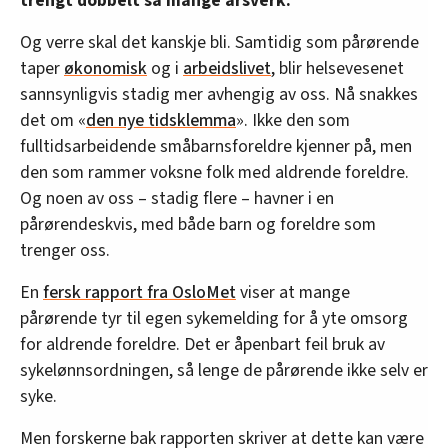
trengt dobbelt så mange årsverk.
Og verre skal det kanskje bli. Samtidig som pårørende
taper
økonomisk
og i
arbeidslivet
, blir helsevesenet
sannsynligvis stadig mer avhengig av oss. Nå snakkes
det om «
den nye tidsklemma
». Ikke den som
fulltidsarbeidende småbarnsforeldre kjenner på, men
den som rammer voksne folk med aldrende foreldre.
Og noen av oss – stadig flere – havner i en
pårørendeskvis, med både barn og foreldre som
trenger oss.
En
fersk rapport fra OsloMet
viser at mange
pårørende tyr til egen sykemelding for å yte omsorg
for aldrende foreldre. Det er åpenbart feil bruk av
sykelønnsordningen, så lenge de pårørende ikke selv er
syke.
Men forskerne bak rapporten skriver at dette kan være