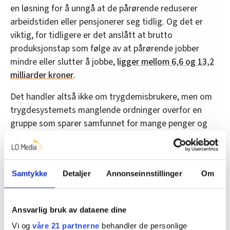
en løsning for å unngå at de pårørende reduserer
arbeidstiden eller pensjonerer seg tidlig. Og det er
viktig, for tidligere er det anslått at brutto
produksjonstap som følge av at pårørende jobber
mindre eller slutter å jobbe,
ligger mellom 6,6 og 13,2
milliarder kroner
.
Det handler altså ikke om trygdemisbrukere, men om
trygdesystemets manglende ordninger overfor en
gruppe som sparer samfunnet for mange penger og
ressurser.
Når det snakkes om at vi bruker for mange penger
på sykelønnsordningen, er politikerne helt nødt til
Samtykke
Detaljer
Annonseinnstillinger
Om
å ha disse tankene i hodet:
1:
Det legges et stort press på pårørende for å få
Ansvarlig bruk av dataene dine
helsevesenet til å fungere.
Vi og
våre 21 partnerne
behandler de personlige