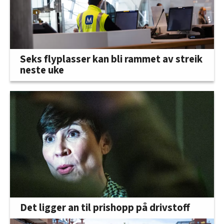
Seks flyplasser kan bli rammet av streik
neste uke
Det ligger an til prishopp på drivstoff