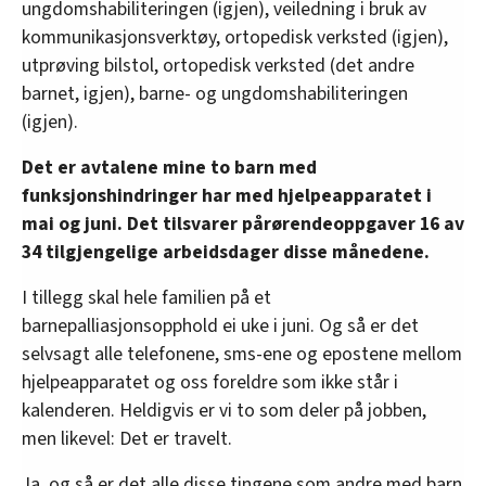
ungdomshabiliteringen (igjen), veiledning i bruk av
kommunikasjonsverktøy, ortopedisk verksted (igjen),
utprøving bilstol, ortopedisk verksted (det andre
barnet, igjen), barne- og ungdomshabiliteringen
(igjen).
Det er avtalene mine to barn med
funksjonshindringer har med hjelpeapparatet i
mai og juni. Det tilsvarer pårørendeoppgaver 16 av
34 tilgjengelige arbeidsdager disse månedene.
I tillegg skal hele familien på et
barnepalliasjonsopphold ei uke i juni. Og så er det
selvsagt alle telefonene, sms-ene og epostene mellom
hjelpeapparatet og oss foreldre som ikke står i
kalenderen. Heldigvis er vi to som deler på jobben,
men likevel: Det er travelt.
Ja, og så er det alle disse tingene som andre med barn