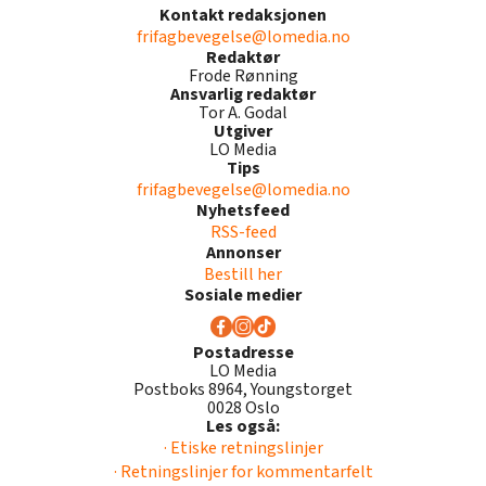
Kontakt redaksjonen
frifagbevegelse@lomedia.no
Redaktør
Frode Rønning
Ansvarlig redaktør
Tor A. Godal
Utgiver
LO Media
Tips
frifagbevegelse@lomedia.no
Nyhetsfeed
RSS-feed
Annonser
Bestill her
Sosiale medier
Postadresse
LO Media
Postboks 8964, Youngstorget
0028 Oslo
Les også:
· Etiske retningslinjer
· Retningslinjer for kommentarfelt