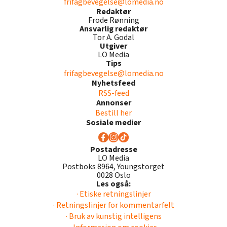
frifagbevegelse@lomedia.no
Redaktør
Frode Rønning
Ansvarlig redaktør
Tor A. Godal
Utgiver
LO Media
Tips
frifagbevegelse@lomedia.no
Nyhetsfeed
RSS-feed
Annonser
Bestill her
Sosiale medier
Postadresse
LO Media
Postboks 8964, Youngstorget
0028 Oslo
Les også:
· Etiske retningslinjer
· Retningslinjer for kommentarfelt
· Bruk av kunstig intelligens