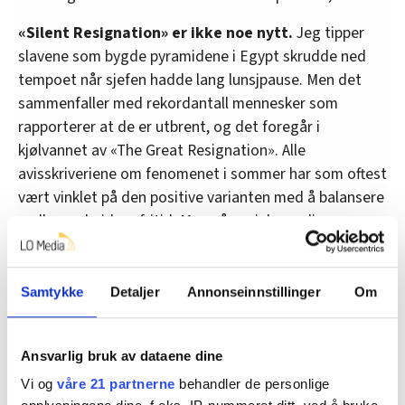
«Silent Resignation» er ikke noe nytt.
Jeg tipper
slavene som bygde pyramidene i Egypt skrudde ned
tempoet når sjefen hadde lang lunsjpause. Men det
sammenfaller med rekordantall mennesker som
rapporterer at de er utbrent, og det foregår i
kjølvannet av «The Great Resignation». Alle
avisskriveriene om fenomenet i sommer har som oftest
vært vinklet på den positive varianten med å balansere
mellom arbeid og fritid. Men på sosiale medier,
spesielt på TikTok, der fenomenet er blitt stort på liten
tid, kan man også få mange tips til hvordan man skal
få mer for mindre. Altså hvordan skulke med stor
Samtykke
Detaljer
Annonseinnstillinger
Om
suksess.
Uansett hva man kaller fenomenet, er både «The
Ansvarlig bruk av dataene dine
Great Resignation» og «Silent Resignation» et
Vi og
våre 21 partnerne
behandler de personlige
sunnhetstegn;
mange revurderer nå sitt syn på