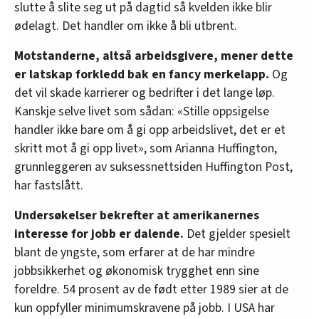
slutte å slite seg ut på dagtid så kvelden ikke blir
ødelagt. Det handler om ikke å bli utbrent.
Motstanderne, altså arbeidsgivere, mener dette
er latskap forkledd bak en fancy merkelapp.
Og
det vil skade karrierer og bedrifter i det lange løp.
Kanskje selve livet som sådan: «Stille oppsigelse
handler ikke bare om å gi opp arbeidslivet, det er et
skritt mot å gi opp livet», som Arianna Huffington,
grunnleggeren av suksessnettsiden Huffington Post,
har fastslått.
Undersøkelser bekrefter at amerikanernes
interesse for jobb er dalende.
Det gjelder spesielt
blant de yngste, som erfarer at de har mindre
jobbsikkerhet og økonomisk trygghet enn sine
foreldre. 54 prosent av de født etter 1989 sier at de
kun oppfyller minimumskravene på jobb. I USA har