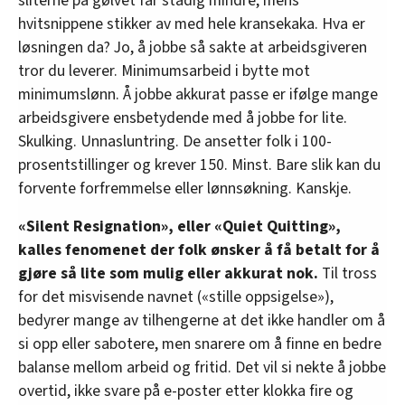
sliterne på gølvet får stadig mindre, mens
hvitsnippene stikker av med hele kransekaka. Hva er
løsningen da? Jo, å jobbe så sakte at arbeidsgiveren
tror du leverer. Minimumsarbeid i bytte mot
minimumslønn. Å jobbe akkurat passe er ifølge mange
arbeidsgivere ensbetydende med å jobbe for lite.
Skulking. Unnasluntring. De ansetter folk i 100-
prosentstillinger og krever 150. Minst. Bare slik kan du
forvente forfremmelse eller lønnsøkning. Kanskje.
«Silent Resignation», eller «Quiet Quitting»,
kalles fenomenet der folk ønsker å få betalt for å
gjøre så lite som mulig eller akkurat nok.
Til tross
for det misvisende navnet («stille oppsigelse»),
bedyrer mange av tilhengerne at det ikke handler om å
si opp eller sabotere, men snarere om å finne en bedre
balanse mellom arbeid og fritid. Det vil si nekte å jobbe
overtid, ikke svare på e-poster etter klokka fire og