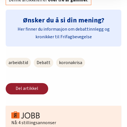
nettstedet med LO Medias egne samarbeidspartnere
innenfor analyse og annonsering. Disse er angitt i
oversikten lengre ned på denne siden.
Ønsker du å si din mening?
Her finner du informasjon om debattinnlegg og
kronikker til FriFagbevegelse
arbeidstid
Debatt
koronakrisa
Del artikkel
Nå:
4
stillingsannonser