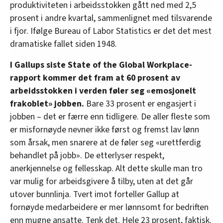
produktiviteten i arbeidsstokken gått ned med 2,5
prosent i andre kvartal, sammenlignet med tilsvarende
i fjor. Ifølge Bureau of Labor Statistics er det det mest
dramatiske fallet siden 1948.
I Gallups siste State of the Global Workplace-
rapport kommer det fram at 60 prosent av
arbeidsstokken i verden føler seg «emosjonelt
frakoblet» jobben.
Bare 33 prosent er engasjert i
jobben – det er færre enn tidligere. De aller fleste som
er misfornøyde nevner ikke først og fremst lav lønn
som årsak, men snarere at de føler seg «urettferdig
behandlet på jobb». De etterlyser respekt,
anerkjennelse og fellesskap. Alt dette skulle man tro
var mulig for arbeidsgivere å tilby, uten at det går
utover bunnlinja. Tvert imot forteller Gallup at
fornøyde medarbeidere er mer lønnsomt for bedriften
enn mugne ansatte. Tenk det. Hele 23 prosent, faktisk.