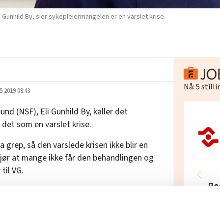
 Gunhild By, sier sykepleiermangelen er en varslet krise.
Nå:
5
still
5.2019 08:43
nd (NSF), Eli Gunhild By, kaller det
 det som en varslet krise.
 grep, så den varslede krisen ikke blir en
gjør at mange ikke får den behandlingen og
 til VG.
Re
rtementet som har bestilt rapporten. Der
In
anningsbehovet i helse- og omsorgssektoren
Fel
060, og at sektoren da vil stå for 24 prosent av