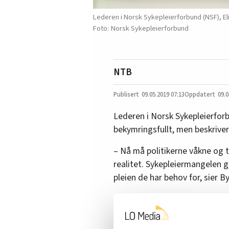
Lederen i Norsk Sykepleierforbund (NSF), Eli
Norsk Sykepleierforbund
NTB
09.05.2019
07:13
09.0
Lederen i Norsk Sykepleierforbu
bekymringsfullt, men beskriver
– Nå må politikerne våkne og ta
realitet. Sykepleiermangelen 
pleien de har behov for, sier By
Det er Helse- og omsorgsdepa
kommer det også fram at bem
vil være doblet til 618.000 i 2