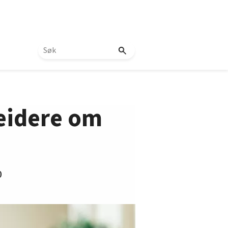
beidere om
0