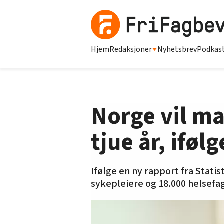
Hjem
Redaksjoner
Nyhetsbrev
Podkas
Norge vil m
tjue år, iføl
Ifølge en ny rapport fra Statis
sykepleiere og 18.000 helsefa