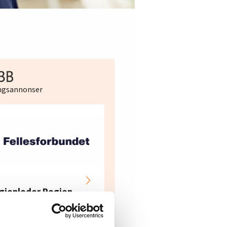
ingsannonser
Hotell- og
restaurantarbeidern
gionleder Region
e i Oslo og Akershus
dre Øst
søker ny kontorlede
lesforbundet
Fellesforbundet avdeling