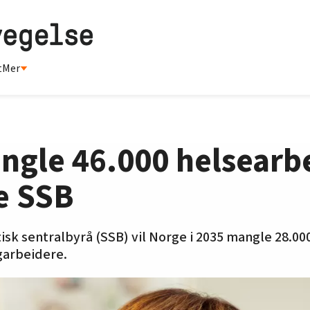
t
Mer
angle 46.000 helsear
ge SSB
tisk sentralbyrå (SSB) vil Norge i 2035 mangle 28.00
garbeidere.