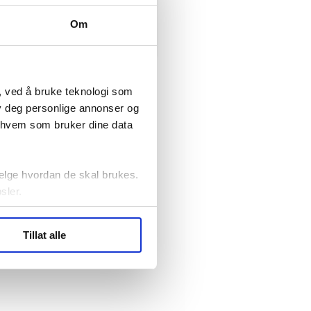
elv
10
Oslo
Om
, ved å bruke teknologi som
lby deg personlige annonser og
r hvem som bruker dine data
elge hvordan de skal brukes.
sler.
ler (cookies) for å lære
Tillat alle
ide statistikk.
artnere innenfor analyse og