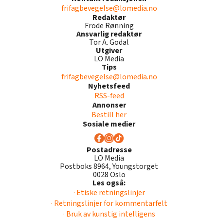
frifagbevegelse@lomedia.no
Redaktør
Frode Rønning
Ansvarlig redaktør
Tor A. Godal
Utgiver
LO Media
Tips
frifagbevegelse@lomedia.no
Nyhetsfeed
RSS-feed
Annonser
Bestill her
Sosiale medier
Postadresse
LO Media
Postboks 8964, Youngstorget
0028 Oslo
Les også:
· Etiske retningslinjer
· Retningslinjer for kommentarfelt
· Bruk av kunstig intelligens