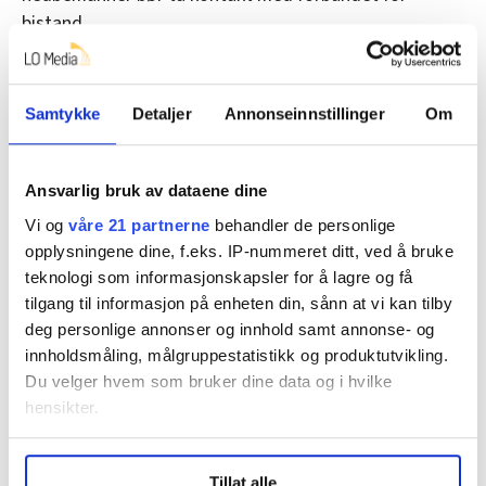
bistand.
Nedbemanning:
Ellen mistet jobben etter 23 år i
Elkjøp: – Det er møkk å bli behandla sånn
Samtykke
Detaljer
Annonseinnstillinger
Om
Kilde: LO-advokatene
Ansvarlig bruk av dataene dine
Denne artikkelen er
over to år gammel
.
Vi og
våre 21 partnerne
behandler de personlige
opplysningene dine, f.eks. IP-nummeret ditt, ved å bruke
teknologi som informasjonskapsler for å lagre og få
tilgang til informasjon på enheten din, sånn at vi kan tilby
oppsigelse
Anbefaling
Nyheter
Spørsmål
deg personlige annonser og innhold samt annonse- og
innholdsmåling, målgruppestatistikk og produktutvikling.
nedbemanning
Du velger hvem som bruker dine data og i hvilke
hensikter.
Under
mer info
kan du lese om hvordan dine personlige
Tillat alle
data behandles og hvordan du kan velge hvordan de skal