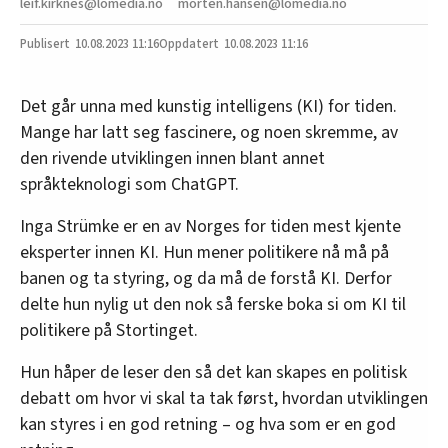
leif.kirknes@lomedia.no
morten.hansen@lomedia.no
10.08.2023
11:16
10.08.2023 11:16
Det går unna med kunstig intelligens (KI) for tiden.
Mange har latt seg fascinere, og noen skremme, av
den rivende utviklingen innen blant annet
språkteknologi som ChatGPT.
Inga Strümke er en av Norges for tiden mest kjente
eksperter innen KI. Hun mener politikere nå må på
banen og ta styring, og da må de forstå KI. Derfor
delte hun nylig ut den nok så ferske boka si om KI til
politikere på Stortinget.
Hun håper de leser den så det kan skapes en politisk
debatt om hvor vi skal ta tak først, hvordan utviklingen
kan styres i en god retning – og hva som er en god