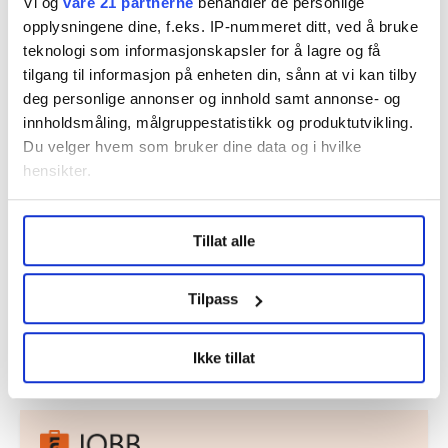
Vi og
våre 21 partnerne
behandler de personlige
opplysningene dine, f.eks. IP-nummeret ditt, ved å bruke
Dette er en sak fra
teknologi som informasjonskapsler for å lagre og få
tilgang til informasjon på enheten din, sånn at vi kan tilby
deg personlige annonser og innhold samt annonse- og
innholdsmåling, målgruppestatistikk og produktutvikling.
Du velger hvem som bruker dine data og i hvilke
Vi skriver om ansatte i handel, kontor, luftfart
hensikter.
og reiseliv, finans, forlag, media, samferdsel og
organisasjoner.
Under
mer info
kan du lese om hvordan dine personlige
Les mer fra oss
Tillat alle
data behandles og hvordan du kan velge hvordan de skal
brukes. Du kan hele tiden endre eller trekke tilbake ditt
samtykke fra erklæringen om informasjonskapsler.
Tilpass
LO Medias publikasjoner frifagbevegelse.no, hk-nytt.no
Del artikkel
Ikke tillat
og fontene.no bruker informasjonskapsler (cookies) for å
lære hvordan våre nettsider blir brukt slik at vi tilby
relevant innhold, tilpassede annonser og utarbeide
statistikk.