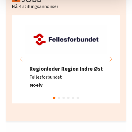
Vi deler bare informasjon om hvordan du bruker
Nå:
4
stillingsannonser
nettstedet med LO Medias egne samarbeidspartnere
innenfor analyse og annonsering. Disse er angitt i
oversikten lengre ned på denne siden.
Regionleder Region Indre Øst
Fellesforbundet
Moelv