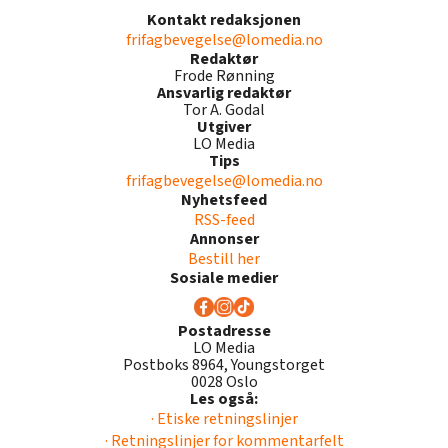
Kontakt redaksjonen
frifagbevegelse@lomedia.no
Redaktør
Frode Rønning
Ansvarlig redaktør
Tor A. Godal
Utgiver
LO Media
Tips
frifagbevegelse@lomedia.no
Nyhetsfeed
RSS-feed
Annonser
Bestill her
Sosiale medier
Postadresse
LO Media
Postboks 8964, Youngstorget
0028 Oslo
Les også:
· Etiske retningslinjer
· Retningslinjer for kommentarfelt