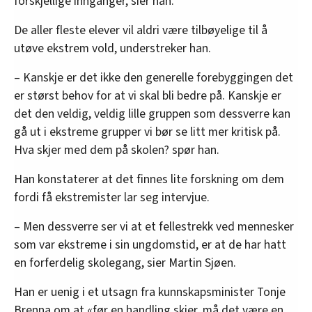
forskjellige innganger, sier han.
De aller fleste elever vil aldri være tilbøyelige til å
utøve ekstrem vold, understreker han.
– Kanskje er det ikke den generelle forebyggingen det
er størst behov for at vi skal bli bedre på. Kanskje er
det den veldig, veldig lille gruppen som dessverre kan
gå ut i ekstreme grupper vi bør se litt mer kritisk på.
Hva skjer med dem på skolen? spør han.
Han konstaterer at det finnes lite forskning om dem
fordi få ekstremister lar seg intervjue.
– Men dessverre ser vi at et fellestrekk ved mennesker
som var ekstreme i sin ungdomstid, er at de har hatt
en forferdelig skolegang, sier Martin Sjøen.
Han er uenig i et utsagn fra kunnskapsminister Tonje
Brenna om at «før en handling skjer, må det være en