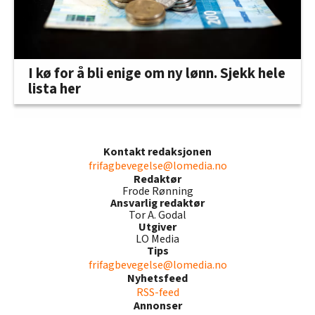
I kø for å bli enige om ny lønn. Sjekk hele
lista her
Kontakt redaksjonen
frifagbevegelse@lomedia.no
Redaktør
Frode Rønning
Ansvarlig redaktør
Tor A. Godal
Utgiver
LO Media
Tips
frifagbevegelse@lomedia.no
Nyhetsfeed
RSS-feed
Annonser