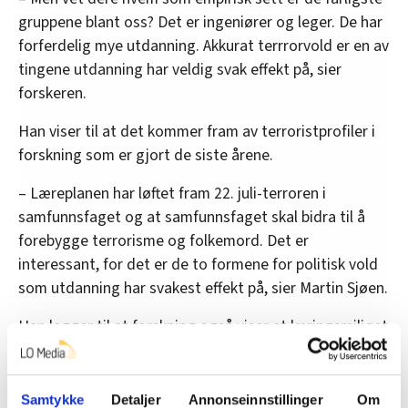
gruppene blant oss? Det er ingeniører og leger. De har
forferdelig mye utdanning. Akkurat terrrorvold er en av
tingene utdanning har veldig svak effekt på, sier
forskeren.
Han viser til at det kommer fram av terroristprofiler i
forskning som er gjort de siste årene.
– Læreplanen har løftet fram 22. juli-terroren i
samfunnsfaget og at samfunnsfaget skal bidra til å
forebygge terrorisme og folkemord. Det er
interessant, for det er de to formene for politisk vold
som utdanning har svakest effekt på, sier Martin Sjøen.
Han legger til at forskning også viser at læringsmiljøet
har liten effekt, at relasjonen til læreren kan ha svak
effekt og at det sosiale på skolen og
undervisningsinnholdet har svak effekt på om noen er
Samtykke
Detaljer
Annonseinnstillinger
Om