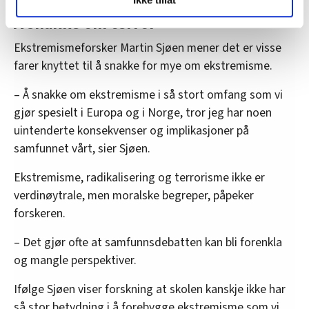
Under
mer info
kan du lese om hvordan dine personlige
Å snakke om terror
data behandles og hvordan du kan velge hvordan de skal
brukes. Du kan hele tiden endre eller trekke tilbake ditt
Ekstremismeforsker Martin Sjøen mener det er visse
samtykke fra erklæringen om informasjonskapsler.
farer knyttet til å snakke for mye om ekstremisme.
LO Medias publikasjoner frifagbevegelse.no, hk-nytt.no
– Å snakke om ekstremisme i så stort omfang som vi
og fontene.no bruker informasjonskapsler (cookies) for å
gjør spesielt i Europa og i Norge, tror jeg har noen
lære hvordan våre nettsider blir brukt slik at vi tilby
uintenderte konsekvenser og implikasjoner på
relevant innhold, tilpassede annonser og utarbeide
samfunnet vårt, sier Sjøen.
statistikk.
Vi deler bare informasjon om hvordan du bruker
Ekstremisme, radikalisering og terrorisme ikke er
nettstedet med LO Medias egne samarbeidspartnere
verdinøytrale, men moralske begreper, påpeker
innenfor analyse og annonsering. Disse er angitt i
forskeren.
oversikten lengre ned på denne siden.
– Det gjør ofte at samfunnsdebatten kan bli forenkla
og mangle perspektiver.
Ifølge Sjøen viser forskning at skolen kanskje ikke har
så stor betydning i å forebygge ekstremisme som vi