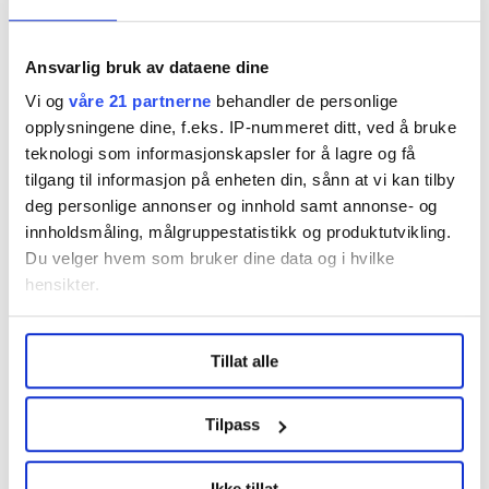
tilbøyelige til å utøve terrorvold eller ikke.
– Men kombinasjonen av alt dette kan ha en god
Ansvarlig bruk av dataene dine
effekt, tilføyer han.
Vi og
våre 21 partnerne
behandler de personlige
opplysningene dine, f.eks. IP-nummeret ditt, ved å bruke
teknologi som informasjonskapsler for å lagre og få
tilgang til informasjon på enheten din, sånn at vi kan tilby
deg personlige annonser og innhold samt annonse- og
innholdsmåling, målgruppestatistikk og produktutvikling.
Du velger hvem som bruker dine data og i hvilke
hensikter.
Hvis du gir oss lov, vil vi også gjerne:
Tillat alle
Innhente informasjon om den geografiske
Blodflekker og kulehull vitner om basketaket som fant sted da
terroristen Philip Manshaus tok seg inn i ­moskeen Al-Noor
beliggenheten din, som kan være nøyaktig innenfor
Islamic ­Centre i Bærum 10. august 2019.
flere meter
Tilpass
Heiko Junge / NTB
Identifisere enheten din ved å aktivt skanne den
for bestemte karakteristikker (fingeravtrykk)
Ikke tillat