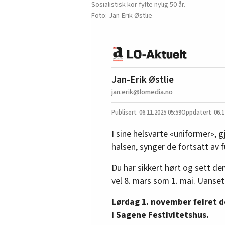
Sosialistisk kor fylte nylig 50 år.
Jan-Erik Østlie
Jan-Erik Østlie
jan.erik@lomedia.no
06.11.2025
05:59
06.1
I sine helsvarte «uniformer», 
halsen, synger de fortsatt av fu
Du har sikkert hørt og sett d
vel 8. mars som 1. mai. Uanset
Lørdag 1. november feiret d
i Sagene Festivitetshus.