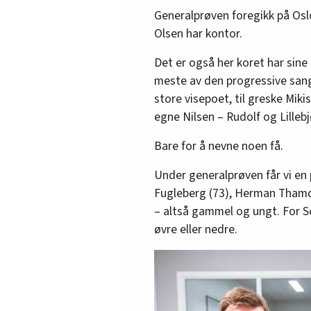
Generalprøven foregikk på Osl
Olsen har kontor.
Det er også her koret har sin
meste av den progressive sang-
store visepoet, til greske Mik
egne Nilsen – Rudolf og Lillebj
Bare for å nevne noen få.
Under generalprøven får vi en 
Fugleberg (73), Herman Thamdr
– altså gammel og ungt. For So
øvre eller nedre.