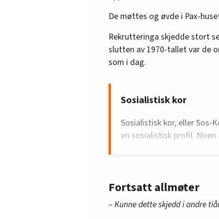
De møttes og øvde i Pax-huset
Rekrutteringa skjedde stort s
slutten av 1970-tallet var de 
som i dag.
Sosialistisk kor
Sosialistisk kor, eller Sos-
en sosialistisk profil. No
støttet via Sosialistisk op
opplysningsforbund (SO) en 
ledd i «kulturkampen på de
Fortsatt allmøter
Forbundet skrev følgende i 
– Kunne dette skjedd i andre tiå
«Ei hovudoppgåve for SO er 