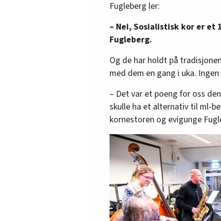
Fugleberg ler:
marxistisk teori og analyse.
denne grunnboka i politisk 
– Nei, Sosialistisk kor er et
reise kulturkampen i sin fu
Fugleberg.
Viktige tiltak er å starte k
Sosialistisk kulturkamp er 
Og de har holdt på tradisjonen
kulturen. Det er m.a. å gjen
med dem en gang i uka. Ingen
den dels blømde i mellomkri
– Det var et poeng for oss de
Kilde: Wikipedia
skulle ha et alternativ til ml-b
kornestoren og evigunge Fugl