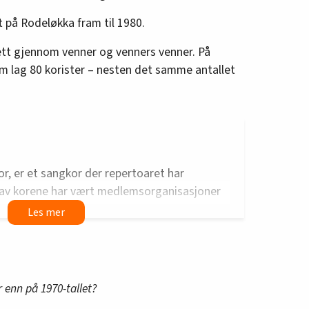
 på Rodeløkka fram til 1980.
ett gjennom venner og venners venner. På
om lag 80 korister – nesten det samme antallet
Kor, er et sangkor der repertoaret har
en av korene har vært medlemsorganisasjoner
plysningsforbund. I Norge var Sosialistisk
pådriver for å starte sosialistiske kor som
n norske venstrefløyen».
en bok utgitt i 1977:
r enn på 1970-tallet?
å sørge for ideologisk og politisk skolering i