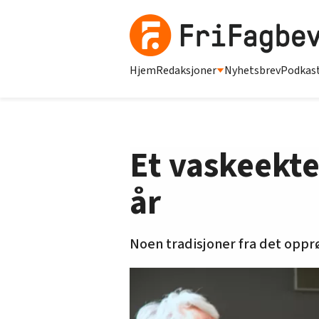
Hjem
Redaksjoner
Nyhetsbrev
Podkas
Et vaskeekte 
år
Noen tradisjoner fra det oppr