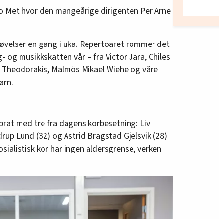
o Met hvor den mangeårige dirigenten Per Arne
e øvelser en gang i uka. Repertoaret rommer det
 og musikkskatten vår – fra Victor Jara, Chiles
is Theodorakis, Malmös Mikael Wiehe og våre
ørn.
prat med tre fra dagens korbesetning: Liv
up Lund (32) og Astrid Bragstad Gjelsvik (28)
sialistisk kor har ingen aldersgrense, verken