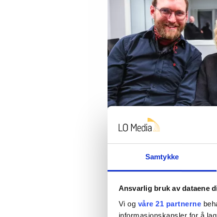
Herman Thamdrup Lund (32), Liv Fugl
Samtykke
representerer erfaring og fornying i 
Jan-Erik Østlie
Ansvarlig bruk av dataene d
Vi og
våre 21 partnerne
beha
Det gjaldt å samle fo
informasjonskapsler for å lag