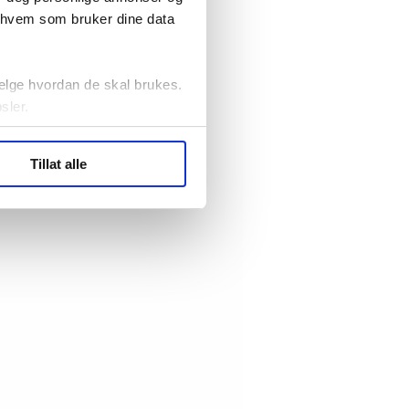
r hvem som bruker dine data
elge hvordan de skal brukes.
sler.
ler (cookies) for å lære
Tillat alle
ide statistikk.
artnere innenfor analyse og