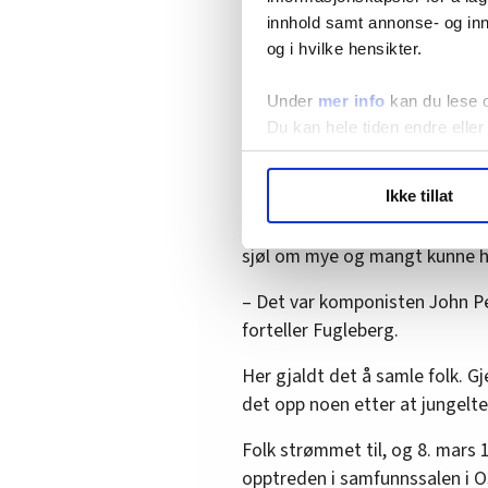
Fugleberg, som for øvrig er gi
innhold samt annonse- og inn
siden starten i november/des
og i hvilke hensikter.
Sosialistisk Opplysningsforbund
Under
mer info
kan du lese 
for uavhengige sosialister so
Du kan hele tiden endre eller
sympatisører av Sosialistisk Ve
LO Medias publikasjoner frif
Noen år tidligere var nemlig R
Ikke tillat
hvordan våre nettsider blir br
var tøffe kamper på disse tide
Vi deler bare informasjon o
sjøl om mye og mangt kunne ha
annonsering. Disse er angitt
– Det var komponisten John Pe
forteller Fugleberg.
Her gjaldt det å samle folk. G
det opp noen etter at jungelte
Folk strømmet til, og 8. mars 
opptreden i samfunnssalen i Os