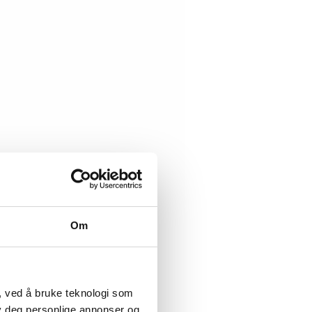
Om
, ved å bruke teknologi som
lby deg personlige annonser og