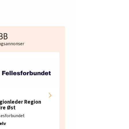
ingsannonser
Hotell- og
restaurantarbeidern
gionleder Region
e i Oslo og Akershus
dre Øst
søker ny kontorlede
lesforbundet
Fellesforbundet avdeling
elv
10