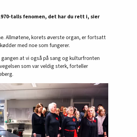
 Derfor gir SO ut ei rekke publikasjoner, m.a.
organisering. [---] Men SO prøver også å
 1970-talls fenomen, det har du rett i, sier
lle bredde på den norske venstrefløyen.
or, musikkgrupper, få i gang teaterarbeid osb.
noko meir enn å dyrke den borgerlege fin-
e. Allmøtene, korets øverste organ, er fortsatt
reise arbeidarklassen sin eigen kultur, slik
 kødder med noe som fungerer.
gstida. Her ligg ei stor oppgåve for SO.»
n gangen at vi også på sang og kulturfronten
evegelsen som var veldig sterk, forteller
eberg.