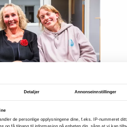
eberg (73) og Astrid Bragstad Gjelsvik (28)
Detaljer
Annonseinnstillinger
Sosialistisk kor.
ine
ndler de personlige opplysningene dine, f.eks. IP-nummeret ditt
lk
re og få tilgang til informasjon på enheten din, sånn at vi kan ti