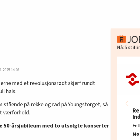
Nå:
5
still
1.2025 14:03
gjerne med et revolusjonsrødt skjerf rundt
ll hals.
em stående på rekke og rad på Youngstorget, så
Re
t værforhold.
In
e 50-årsjubileum med to utsolgte konserter
Fel
Mo