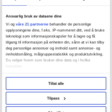
Ansvarlig bruk av dataene dine
Del artikkel
Vi og
våre 21 partnerne
behandler de personlige
opplysningene dine, f.eks. IP-nummeret ditt, ved å bruke
teknologi som informasjonskapsler for å lagre og få
tilgang til informasjon på enheten din, sånn at vi kan tilby
Nå:
5
stillingsannonser
deg personlige annonser og innhold samt annonse- og
innholdsmåling, målgruppestatistikk og produktutvikling.
Du velger hvem som bruker dine data og i hvilke
hensikter.
Under
mer info
kan du lese om hvordan dine personlige
Tillat alle
data behandles og hvordan du kan velge hvordan de skal
brukes. Du kan hele tiden endre eller trekke tilbake ditt
samtykke fra erklæringen om informasjonskapsler.
Tilpass
Regionleder Region Indre Øst
Fellesforbundet
LO Medias publikasjoner frifagbevegelse.no, hk-nytt.no