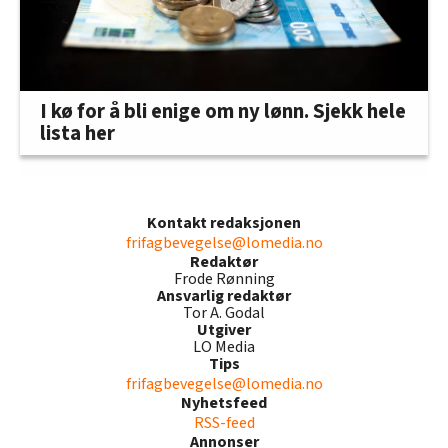
I kø for å bli enige om ny lønn. Sjekk hele
lista her
Kontakt redaksjonen
frifagbevegelse@lomedia.no
Redaktør
Frode Rønning
Ansvarlig redaktør
Tor A. Godal
Utgiver
LO Media
Tips
frifagbevegelse@lomedia.no
Nyhetsfeed
RSS-feed
Annonser