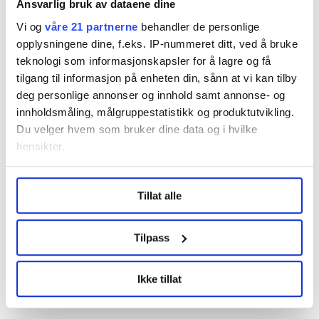
vi klarte å lande. Årets lønnsvekst holder seg innenfor
Ansvarlig bruk av dataene dine
ramma på 1,7 prosent, men siden vi har utsatt en del
Vi og
våre 21 partnerne
behandler de personlige
av innslagspunktene for ytterligere økning i timelønna,
opplysningene dine, f.eks. IP-nummeret ditt, ved å bruke
så har vi allerede sikret en del av lønnsveksten også i
teknologi som informasjonskapsler for å lagre og få
2021, sier Ole Einar Adamsrød fornøyd.
tilgang til informasjon på enheten din, sånn at vi kan tilby
deg personlige annonser og innhold samt annonse- og
Et enstemmig forhandlingsutvalg anbefaler derfor
innholdsmåling, målgruppestatistikk og produktutvikling.
medlemmene å stemme ja til resultatet. Fristen for
Du velger hvem som bruker dine data og i hvilke
uravstemningen er 3. desember.
hensikter.
Under
mer info
kan du lese om hvordan dine personlige
Denne artikkelen er
over fem år gammel
.
Tillat alle
data behandles og hvordan du kan velge hvordan de skal
brukes. Du kan hele tiden endre eller trekke tilbake ditt
samtykke fra erklæringen om informasjonskapsler.
Tilpass
Nyheter
lønnsoppgjøret
fellesforbundet
LO Medias publikasjoner frifagbevegelse.no, hk-nytt.no
Ikke tillat
og fontene.no bruker informasjonskapsler (cookies) for å
Avisbud
Mekling
lære hvordan våre nettsider blir brukt slik at vi tilby
relevant innhold, tilpassede annonser og utarbeide