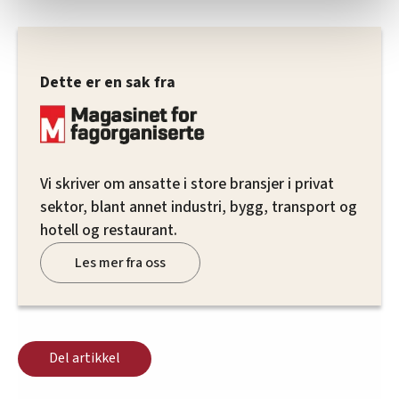
statistikk.
Vi deler bare informasjon om hvordan du bruker
nettstedet med LO Medias egne samarbeidspartnere
Dette er en sak fra
innenfor analyse og annonsering. Disse er angitt i
oversikten lengre ned på denne siden.
Vi skriver om ansatte i store bransjer i privat
sektor, blant annet industri, bygg, transport og
hotell og restaurant.
Les mer fra oss
Del artikkel