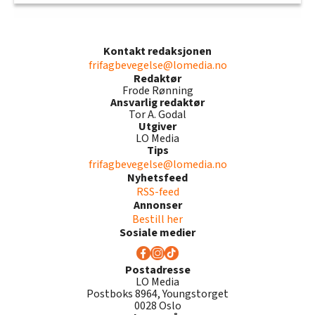
Kontakt redaksjonen
frifagbevegelse@lomedia.no
Redaktør
Frode Rønning
Ansvarlig redaktør
Tor A. Godal
Utgiver
LO Media
Tips
frifagbevegelse@lomedia.no
Nyhetsfeed
RSS-feed
Annonser
Bestill her
Sosiale medier
Postadresse
LO Media
Postboks 8964, Youngstorget
0028 Oslo