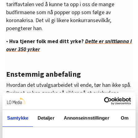
tariffavtalen ved å kunne ta opp i oss de mange
budfirmaene som nå popper opp som følge av
koronakrisa. Det vil gi likere konkurransevilkår,
poengterer han.
•
Hva tjener folk med ditt yrke?
Dette er snittlønna i
over 350 yrker
Enstemmig anbefaling
Hvordan det utvalgsarbeidet vil ende, tør han ikke spå.
Derimot er han ganske så sikker på at avisbudene
kommer til å stemme ja til meklingsresultatet i
uravstemningen.
Samtykke
Detaljer
Annonseinnstillinger
Om
– Det er klart at på noen områder krevde vi mer enn
det vi fikk, men vi er veldig fornøyd med det resultatet