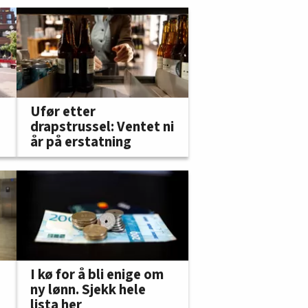
Ufør etter
drapstrussel: Ventet ni
år på erstatning
I kø for å bli enige om
ny lønn. Sjekk hele
lista her