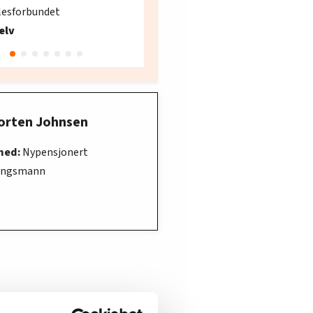
søker ny kontorlede
lesforbundet
Fellesforbundet avdeling
elv
10
Oslo
orten Johnsen
med:
Nypensjonert
ningsmann