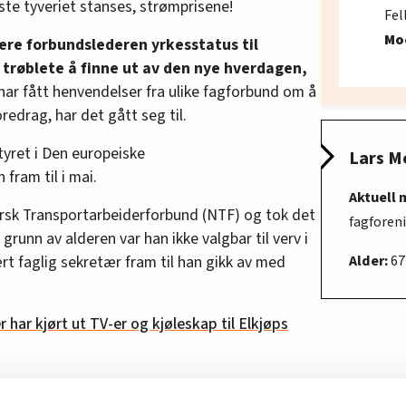
te tyveriet stanses, strømprisene!
Fel
Mo
gere forbundslederen yrkesstatus til
t trøblete å finne ut av den nye hverdagen,
har fått henvendelser fra ulike fagforbund om å
redrag, har det gått seg til.
tyret i Den europeiske
Lars M
fram til i mai.
Aktuell 
rsk Transportarbeiderforbund (NTF) og tok det
fagfore
 grunn av alderen var han ikke valgbar til verv i
Alder:
67
t faglig sekretær fram til han gikk av med
r har kjørt ut TV-er og kjøleskap til Elkjøps
om de to forbundene er størrelsen. I Transport