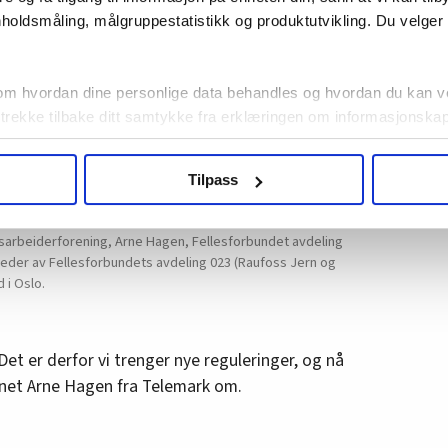
holdsmåling, målgruppestatistikk og produktutvikling. Du velge
om hvordan dine personlige data behandles og hvordan du kan v
 trekke tilbake ditt samtykke fra erklæringen om informasjonskap
agbevegelse.no, hk-nytt.no og fontene.no bruker informasjonskaps
Tilpass
ukt slik at vi tilby relevant innhold, tilpassede annonser og utarbe
m hvordan du bruker nettstedet med LO Medias egne samarbeidsp
et, som besto av ordstyrer Ingrid Wergeland, Manifest,
 i oversikten lengre ned på denne siden.
gsarbeiderforening, Arne Hagen, Fellesforbundet avdeling
 leder av Fellesforbundets avdeling 023 (Raufoss Jern og
 i Oslo.
Det er derfor vi trenger nye reguleringer, og nå
nnet Arne Hagen fra Telemark om.