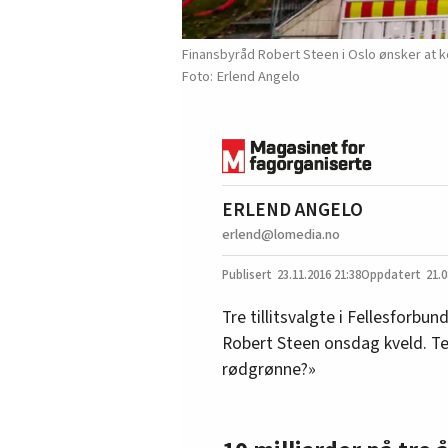
Finansbyråd Robert Steen i Oslo ønsker at k
Erlend Angelo
ERLEND ANGELO
erlend@lomedia.no
23.11.2016
21:38
21.0
Tre tillitsvalgte i Fellesforbu
Robert Steen onsdag kveld. T
rødgrønne?»