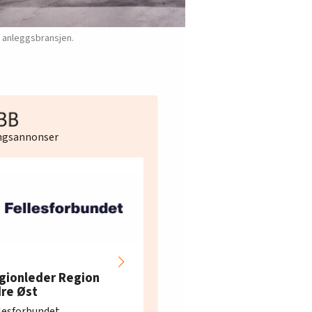
g anleggsbransjen.
ingsannonser
Hotell- og
restaurantarbeidern
gionleder Region
e i Oslo og Akershus
dre Øst
søker ny kontorlede
lesforbundet