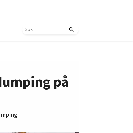
 dumping på
umping.