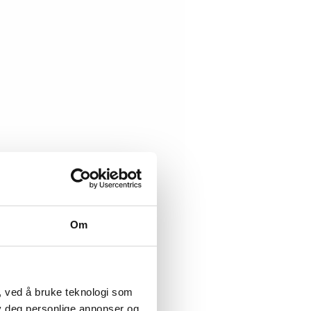
Om
, ved å bruke teknologi som
lby deg personlige annonser og