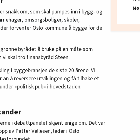
år
Mo
er snakk om, som skal pumpes inn i bygg- og
rnehager, omsorgsboliger, skoler,
arder forventer Oslo kommune å bygge for de
grønne byrådet å bruke på en måte som
vi skal tro finansbyråd Steen.
kling i byggebransjen de siste 20 årene. Vi
r an å reversere utviklingen og få tilbake et
 under «politisk pub» i hovedstaden.
stander
kerne i debattpanelet skjønt enige om. Det var
pp av Petter Vellesen, leder i Oslo
llesforbundet.