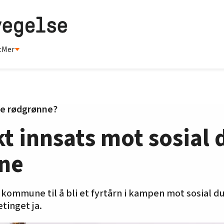
t
Mer
de rødgrønne?
kt innsats mot sosial
ne
kommune til å bli et fyrtårn i kampen mot sosial d
tinget ja.