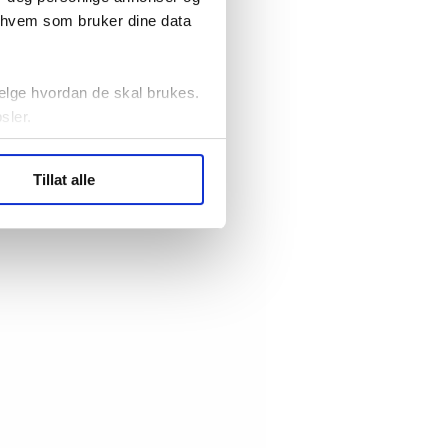
r hvem som bruker dine data
elge hvordan de skal brukes.
sler.
ler (cookies) for å lære
Tillat alle
ide statistikk.
artnere innenfor analyse og