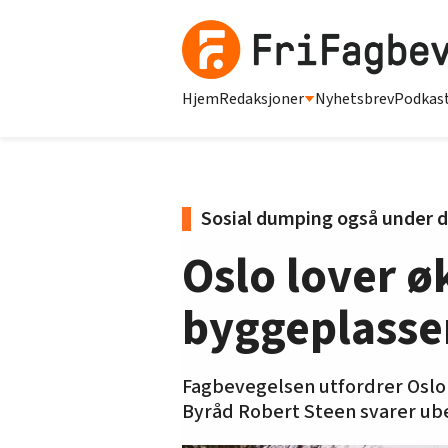
Hjem
Redaksjoner
Nyhetsbrev
Podkas
Sosial dumping også under 
Oslo lover ø
byggeplasse
Fagbevegelsen utfordrer Oslo 
Byråd Robert Steen svarer ube