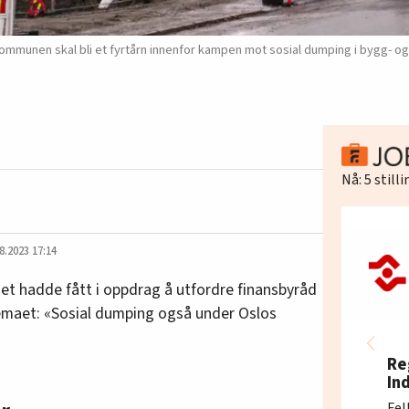
ommunen skal bli et fyrtårn innenfor kampen mot sosial dumping i bygg- o
Nå:
5
still
8.2023 17:14
ndet hadde fått i oppdrag å utfordre finansbyråd
emaet: «Sosial dumping også under Oslos
Re
In
Fel