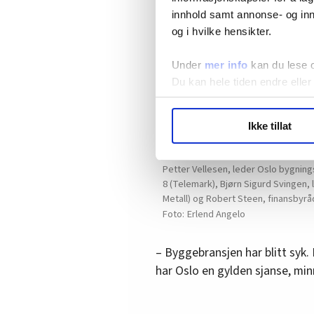
innhold samt annonse- og inn
og i hvilke hensikter.
Under
mer info
kan du lese 
Du kan hele tiden endre eller
LO Medias publikasjoner frif
Ikke tillat
hvordan våre nettsider blir br
Vi deler bare informasjon o
Det var god stemning i debattpanel
annonsering. Disse er angitt
Petter Vellesen, leder Oslo bygnin
8 (Telemark), Bjørn Sigurd Svingen,
Metall) og Robert Steen, finansbyråd
Erlend Angelo
– Byggebransjen har blitt syk. 
har Oslo en gylden sjanse, mi