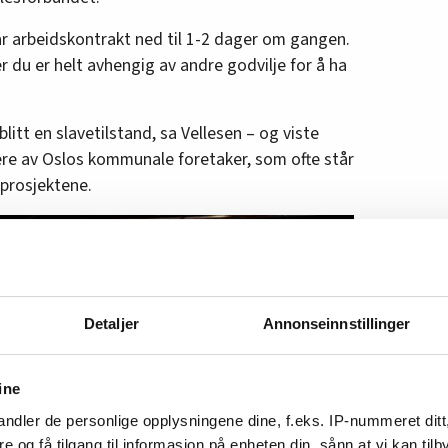
år arbeidskontrakt ned til 1-2 dager om gangen.
r du er helt avhengig av andre godvilje for å ha
itt en slavetilstand, sa Vellesen – og viste
lere av Oslos kommunale foretaker, som ofte står
prosjektene.
Detaljer
Annonseinnstillinger
ine
ndler de personlige opplysningene dine, f.eks. IP-nummeret ditt
re og få tilgang til informasjon på enheten din, sånn at vi kan ti