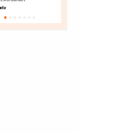
Fellesforbundet avdeling
elv
10
Oslo