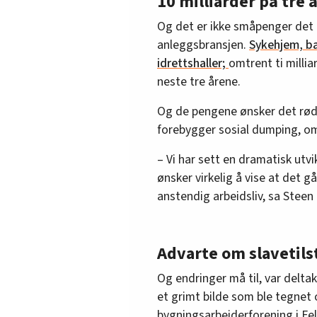
10 milliarder på tre 
Og det er ikke småpenger det 
anleggsbransjen.
Sykehjem, ba
idrettshaller;
omtrent ti milli
neste tre årene.
Og de pengene ønsker det rød
forebygger sosial dumping, om 
– Vi har sett en dramatisk utvi
ønsker virkelig å vise at det gå
anstendig arbeidsliv, sa Steen
Advarte om slavetil
Og endringer må til, var delta
et grimt bilde som ble tegnet o
bygningsarbeiderforening i Fe