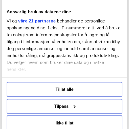
Ansvarlig bruk av dataene dine
Vi og
våre 21 partnerne
behandler de personlige
opplysningene dine, f.eks. IP-nummeret ditt, ved å bruke
teknologi som informasjonskapsler for å lagre og få
Dette er en sak fra
tilgang til informasjon på enheten din, sånn at vi kan tilby
deg personlige annonser og innhold samt annonse- og
innholdsmåling, målgruppestatistikk og produktutvikling.
Du velger hvem som bruker dine data og i hvilke
Vi skriver om ansatte i store bransjer i privat
hensikter.
sektor, blant annet industri, bygg, transport og
Under
mer info
kan du lese om hvordan dine personlige
hotell og restaurant.
Tillat alle
data behandles og hvordan du kan velge hvordan de skal
Les mer fra oss
brukes. Du kan hele tiden endre eller trekke tilbake ditt
samtykke fra erklæringen om informasjonskapsler.
Tilpass
LO Medias publikasjoner frifagbevegelse.no, hk-nytt.no
Ikke tillat
og fontene.no bruker informasjonskapsler (cookies) for å
Del artikkel