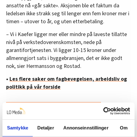
ansatte nå «går sakte». Aksjonen ble et faktum da
ledelsen ikke strakk seg til lenger enn fem kroner mer i
timen – utover to år, og uten etterbetaling.
– Vi i Kaefer ligger mer eller mindre på laveste tillatte
nivå på verkstedoverenskomsten, nede på
garantifortjenesten. Vi ligger 10-15 kroner under
allmenngjort sats i byggebransjen, det er ikke godt
nok, sier Hermansson og Rostad.
•
Les flere saker om fagbevegelsen, arbeidsliv og
politikk på vår forside
Denne artikkelen er
over fem år gammel
.
Samtykke
Detaljer
Annonseinnstillinger
Om
Nyheter