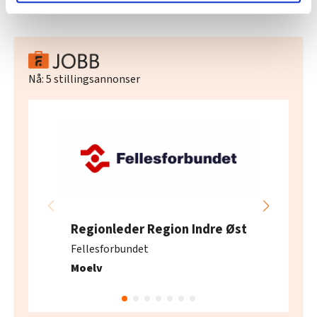
lære hvordan våre nettsider blir brukt slik at vi tilby
relevant innhold, tilpassede annonser og utarbeide
statistikk.
Vi deler bare informasjon om hvordan du bruker
nettstedet med LO Medias egne samarbeidspartnere
Nå:
5
stillingsannonser
innenfor analyse og annonsering. Disse er angitt i
oversikten lengre ned på denne siden.
Regionleder Region Indre Øst
Fellesforbundet
Moelv