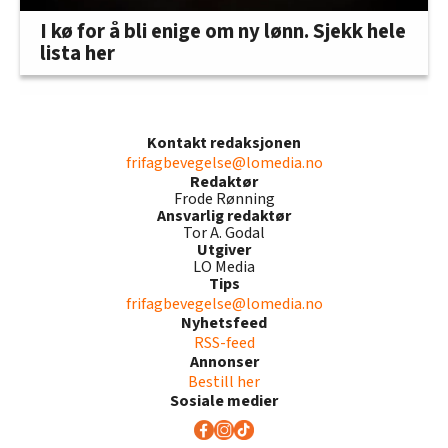
I kø for å bli enige om ny lønn. Sjekk hele
lista her
Kontakt redaksjonen
frifagbevegelse@lomedia.no
Redaktør
Frode Rønning
Ansvarlig redaktør
Tor A. Godal
Utgiver
LO Media
Tips
frifagbevegelse@lomedia.no
Nyhetsfeed
RSS-feed
Annonser
Bestill her
Sosiale medier