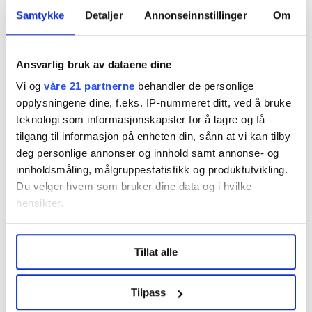
anstrengt gjennom hele vinteren og våren. Sikorskys
Samtykke
Detaljer
Annonseinnstillinger
Om
plan er å være «i rute igjen» innen årsskiftet 2024-25,
forteller Fjeldsbø.
Ansvarlig bruk av dataene dine
Vi og
våre 21 partnerne
behandler de personlige
Tillitsvalgte tar kontakt
opplysningene dine, f.eks. IP-nummeret ditt, ved å bruke
teknologi som informasjonskapsler for å lagre og få
Utvalgslederen forteller om flere henvendelser fra
tilgang til informasjon på enheten din, sånn at vi kan tilby
tillitsvalgte og medlemmer i bransjen. Ifølge
deg personlige annonser og innhold samt annonse- og
utvalgslederen jobber oljeselskapene med løsninger
innholdsmåling, målgruppestatistikk og produktutvikling.
for å gjøre konsekvensene så små som mulig.
Du velger hvem som bruker dine data og i hvilke
hensikter.
– Men det blir færre tilgjengelige helikoptre i tiden
framover. Og det vil merkes av de offshorereisende,
Under
mer info
kan du lese om hvordan dine personlige
erkjenner han.
Tillat alle
data behandles og hvordan du kan velge hvordan de skal
brukes. Du kan hele tiden endre eller trekke tilbake ditt
Samtidig er det viktig for han og utvalget at de holder
samtykke fra erklæringen om informasjonskapsler.
Tilpass
tillitsvalgte orientert og oppdatert. Også fordi det er