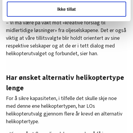
viktig at man er samordna om eventuelle tiltak og har
LO Medias publikasjoner frifagbevegelse.no, hk-nytt.no
mest mulig lik praksis:
Ikke tillat
og fontene.no bruker informasjonskapsler (cookies) for å
lære hvordan våre nettsider blir brukt slik at vi tilby
– Vi må være på vakt mot «kreative forslag til
relevant innhold, tilpassede annonser og utarbeide
midlertidige løsninger» fra oljeselskapene. Det er også
statistikk.
viktig at våre tillitsvalgte blir holdt orientert av sine
Vi deler bare informasjon om hvordan du bruker
respektive selskaper og at de er i tett dialog med
nettstedet med LO Medias egne samarbeidspartnere
helikopterutvalget og forbundet, sier han.
innenfor analyse og annonsering. Disse er angitt i
oversikten lengre ned på denne siden.
Har ønsket alternativ helikoptertype
lenge
For å sikre kapasiteten, i tilfelle det skulle skje noe
med denne ene helikoptertypen, har LOs
helikopterutvalg gjennom flere år krevd en alternativ
helikoptertype.