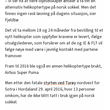
– Vi ser nå at flere oljeselskaper ønsker å få inn en
alternativ helikoptertype på norsk sokkel. Men det
finnes ingen rask løsning på dagens situasjon, sier
Fjeldbø.
Det vil ta mellom 18 og 24 måneder fra bestilling til et
nytt helikopter som oppfyller kravene er levert, ifølge
utvalgslederen, som forsikrer om at de og IE & FLT vil
følge nøye med være i jevnlig kontakt med partene
framover.
Fram til 2016 ble også en annen helikoptertype brukt,
Airbus Super Puma.
Men etter den fatale
styrten ved Turøy
nordvest for
Sotra i Hordaland 29. april 2016, hvor 13 personer
omkom, har de ikke blitt tatt i bruk igjen på norsk
sokkel.