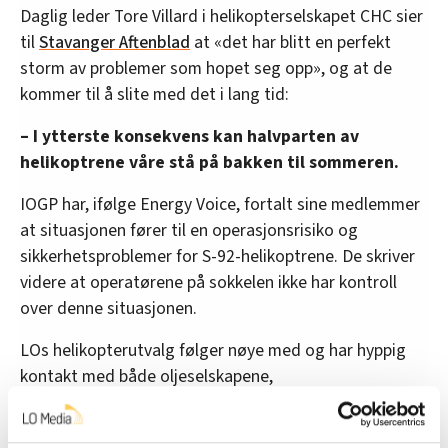
Daglig leder Tore Villard i helikopterselskapet CHC sier
til
Stavanger Aftenblad
at «det har blitt en perfekt
storm av problemer som hopet seg opp», og at de
kommer til å slite med det i lang tid:
– I ytterste konsekvens kan halvparten av
helikoptrene våre stå på bakken til sommeren.
IOGP har, ifølge Energy Voice, fortalt sine medlemmer
at situasjonen fører til en operasjonsrisiko og
sikkerhetsproblemer for S-92-helikoptrene. De skriver
videre at operatørene på sokkelen ikke har kontroll
over denne situasjonen.
LOs helikopterutvalg følger nøye med og har hyppig
kontakt med både oljeselskapene,
helikopterselskapene og produsenten om situasjonen.
– Samtidig vedgår de at tilgangen på deler vil være