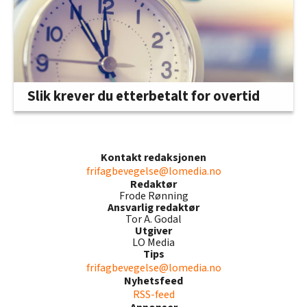
Slik krever du etterbetalt for overtid
Kontakt redaksjonen
frifagbevegelse@lomedia.no
Redaktør
Frode Rønning
Ansvarlig redaktør
Tor A. Godal
Utgiver
LO Media
Tips
frifagbevegelse@lomedia.no
Nyhetsfeed
RSS-feed