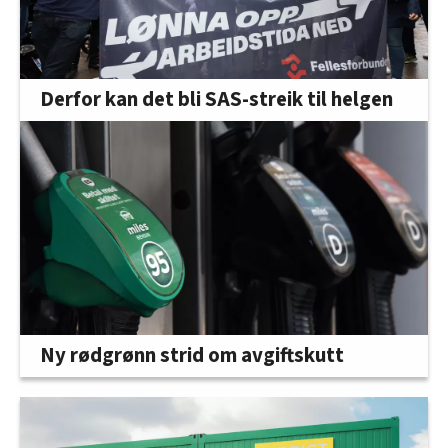
Derfor kan det bli SAS-streik til helgen
Ny rødgrønn strid om avgiftskutt