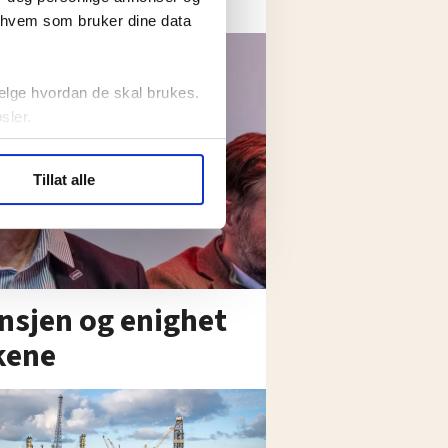
r hvem som bruker dine data
elge hvordan de skal brukes.
sler.
ler (cookies) for å lære
Tillat alle
ide statistikk.
artnere innenfor analyse og
ansjen og enighet
kene