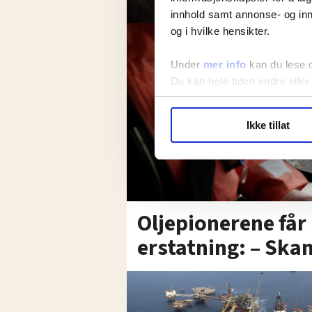
innhold samt annonse- og inn
og i hvilke hensikter.
Under
mer info
kan du lese 
Du kan hele tiden endre eller
LO Medias publikasjoner frif
Ikke tillat
hvordan våre nettsider blir br
Vi deler bare informasjon o
annonsering. Disse er angitt
Oljepionerene får 
erstatning: – Sk