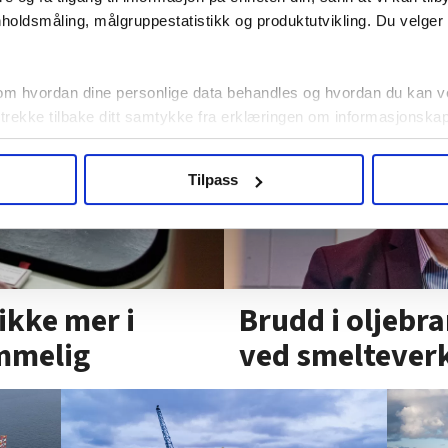
holdsmåling, målgruppestatistikk og produktutvikling. Du velge
om hvordan dine personlige data behandles og hvordan du kan v
 trekke tilbake ditt samtykke fra erklæringen om informasjonskap
agbevegelse.no, hk-nytt.no og fontene.no bruker informasjonskaps
Tilpass
ukt slik at vi tilby relevant innhold, tilpassede annonser og utarbe
m hvordan du bruker nettstedet med LO Medias egne samarbeidsp
 i oversikten lengre ned på denne siden.
ikke mer i
Brudd i oljebr
ammelig
ved smeltever