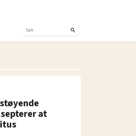
 støyende
ksepterer at
nitus