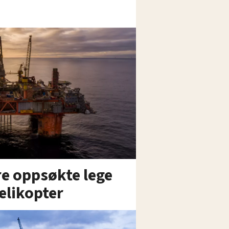
re oppsøkte lege
helikopter