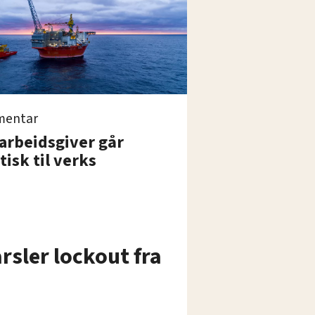
entar
arbeidsgiver går
tisk til verks
arsler lockout fra