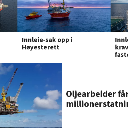
Innleie-sak opp i
Innl
Høyesterett
kra
fast
Oljearbeider få
millionerstatni