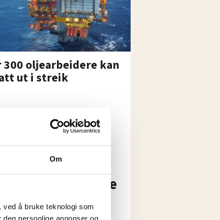
 300 oljearbeidere kan
tatt ut i streik
Om
t Kielland-ofrene
, ved å bruke teknologi som
lby deg personlige annonser og