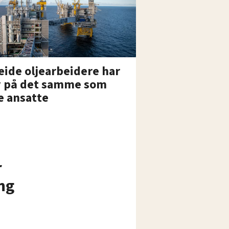
eide oljearbeidere har
v på det samme som
e ansatte
r
ng