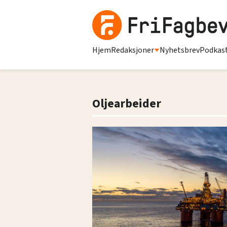
Hjem
Redaksjoner
Nyhetsbrev
Podkas
Oljearbeider