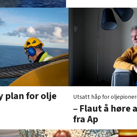
y plan for olje
Utsatt håp for oljepioner
– Flaut å høre
fra Ap