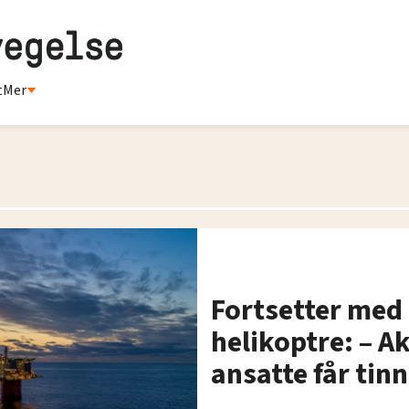
t
Mer
Fortsetter med
helikoptre: – A
ansatte får tin