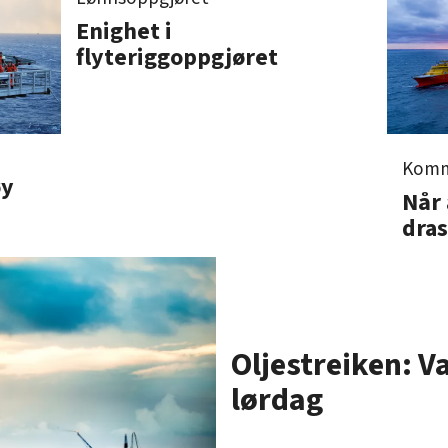
Enighet i
flyteriggoppgjøret
Komm
øy
Når 
dras
Oljestreiken: V
lørdag