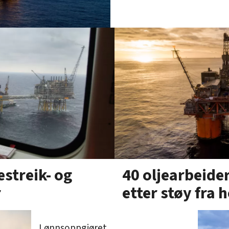
40 oljearbeide
estreik- og
etter støy fra 
r
Lønnsoppgjøret