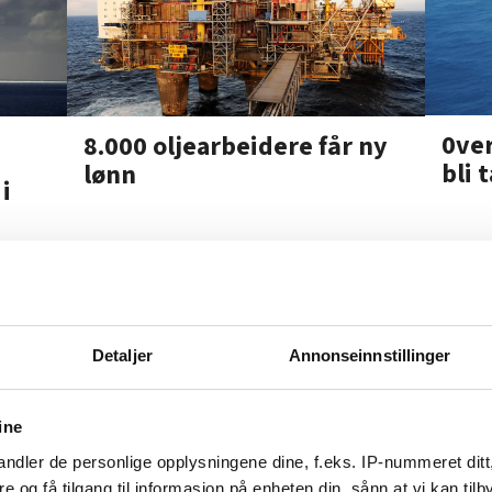
0ver
8.000 oljearbeidere får ny
bli 
lønn
i
Detaljer
Annonseinnstillinger
Kronikk
Da Norge svikte
ine
ndler de personlige opplysningene dine, f.eks. IP-nummeret ditt
re og få tilgang til informasjon på enheten din, sånn at vi kan ti