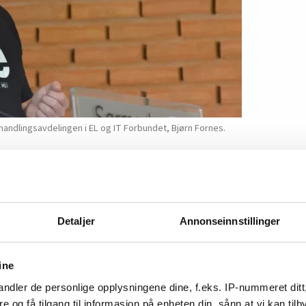
dlingsavdelingen i EL og IT Forbundet, Bjørn Fornes.
så ivrige på sin gamle vaktkompensasjon
egjeringens endringer i arbeidsmiljøloven, hvor
Detaljer
Annonseinnstillinger
faktoren ble endret. Beredskapsvaktene må nå
d avspasering, og ikke fem, slik det har vært
nt 10 hviledager i året for en beredskapsvakt.
ine
ndler de personlige opplysningene dine, f.eks. IP-nummeret ditt
re og få tilgang til informasjon på enheten din, sånn at vi kan ti