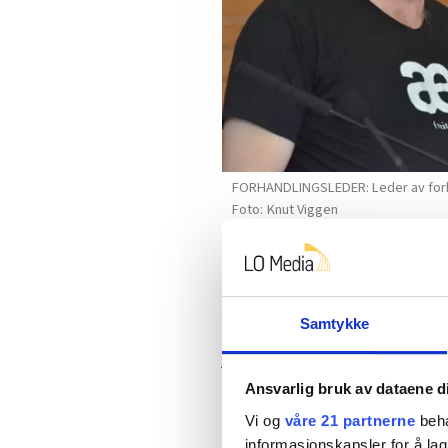
FORHANDLINGSLEDER: Leder av forhan
Knut Viggen
•
Derfor er everks-ansatte 
Bakgrunnen for uenigheten er r
Samtykke
den lovbestemte avspaserings
jobbe syv timer for en time me
fram til i år. Det utgjør omtre
Ansvarlig bruk av dataene d
Vi og
våre 21 partnerne
beha
• Følg oss på
Facebook
informasjonskapsler for å lag