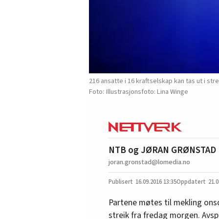
216 ansatte i 16 kraftselskap kan tas ut i st
Illustrasjonsfoto: Lina Winge
NTB og JØRAN GRØNSTAD
joran.gronstad@lomedia.no
16.09.2016
13:35
21.0
Partene møtes til mekling onsd
streik fra fredag morgen. Avs