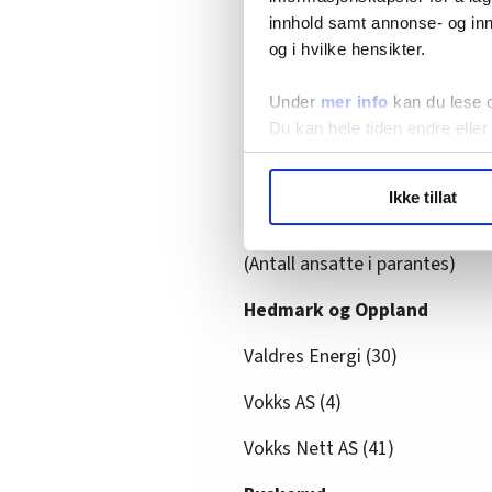
– Vaktene er på syv døgn, og
innhold samt annonse- og inn
og tøffere med mer ekstremv
og i hvilke hensikter.
responstid. At de i regjerin
Under
mer info
kan du lese 
men vi trodde at KS Bedrift 
Du kan hele tiden endre eller
Fornes.
LO Medias publikasjoner frif
Ikke tillat
hvordan våre nettsider blir br
Disse kan bli tatt ut 
Vi deler bare informasjon o
annonsering. Disse er angitt
(Antall ansatte i parantes)
Hedmark og Oppland
Valdres Energi (30)
Vokks AS (4)
Vokks Nett AS (41)