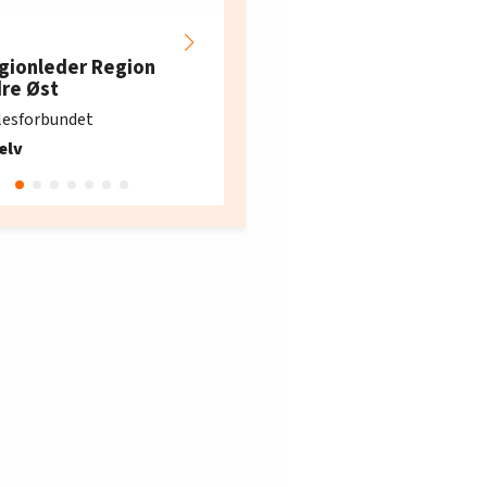
Hotell- og
restaurantarbeidern
gionleder Region
e i Oslo og Akershus
dre Øst
søker ny kontorlede
lesforbundet
Fellesforbundet avdeling
elv
10
Oslo