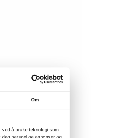
Om
, ved å bruke teknologi som
lby deg personlige annonser og