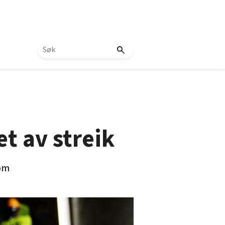
t av streik
som