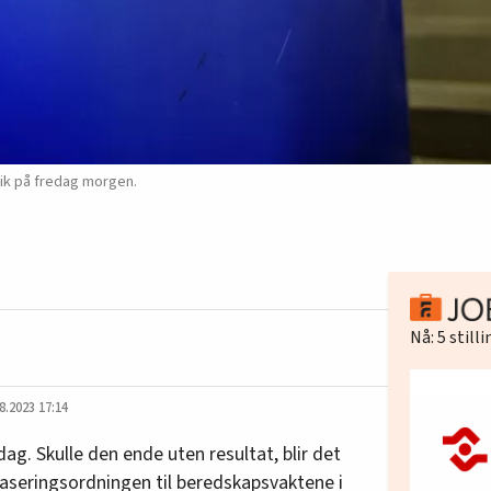
reik på fredag morgen.
Nå:
5
still
8.2023 17:14
ag. Skulle den ende uten resultat, blir det
paseringsordningen til beredskapsvaktene i