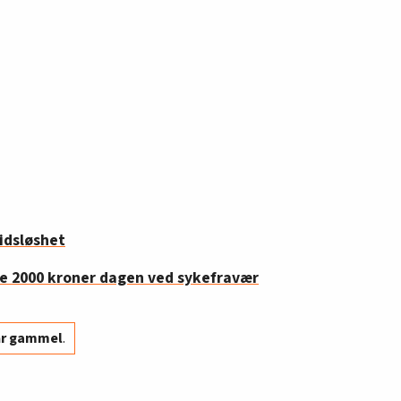
idsløshet
te 2000 kroner dagen ved sykefravær
år gammel
.