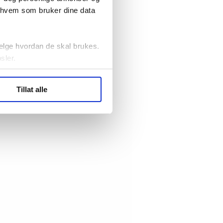
r hvem som bruker dine data
elge hvordan de skal brukes.
sler.
ler (cookies) for å lære
Tillat alle
ide statistikk.
artnere innenfor analyse og