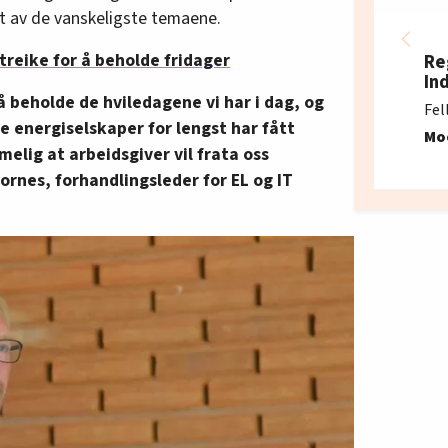
ett av de vanskeligste temaene.
treike for å beholde fridager
Re
In
or å beholde de hviledagene vi har i dag, og
Fel
e energiselskaper for lengst har fått
Mo
imelig at arbeidsgiver vil frata oss
Fornes, forhandlingsleder for EL og IT