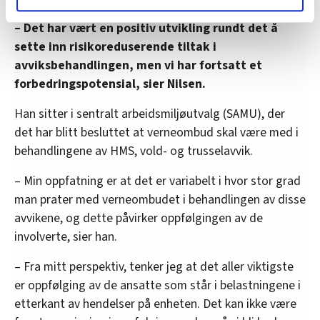
lære hvordan våre nettsider blir brukt slik at vi tilby
– Det har vært en positiv utvikling rundt det å
relevant innhold, tilpassede annonser og utarbeide
sette inn risikoreduserende tiltak i
statistikk.
avviksbehandlingen, men vi har fortsatt et
Vi deler bare informasjon om hvordan du bruker
forbedringspotensial, sier Nilsen.
nettstedet med LO Medias egne samarbeidspartnere
innenfor analyse og annonsering. Disse er angitt i
Han sitter i sentralt arbeidsmiljøutvalg (SAMU), der
oversikten lengre ned på denne siden.
det har blitt besluttet at verneombud skal være med i
behandlingene av HMS, vold- og trusselavvik.
– Min oppfatning er at det er variabelt i hvor stor grad
man prater med verneombudet i behandlingen av disse
avvikene, og dette påvirker oppfølgingen av de
involverte, sier han.
– Fra mitt perspektiv, tenker jeg at det aller viktigste
er oppfølging av de ansatte som står i belastningene i
etterkant av hendelser på enheten. Det kan ikke være