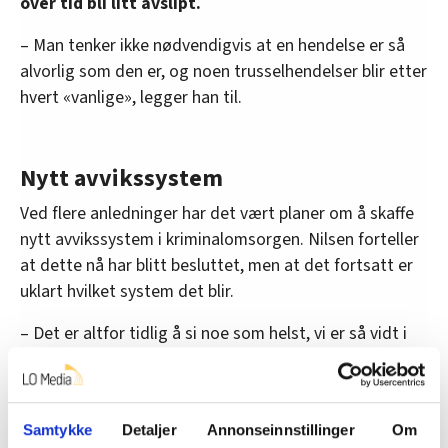
over tid bli litt avslipt.
– Man tenker ikke nødvendigvis at en hendelse er så
alvorlig som den er, og noen trusselhendelser blir etter
hvert «vanlige», legger han til.
Nytt avvikssystem
Ved flere anledninger har det vært planer om å skaffe
nytt avvikssystem i kriminalomsorgen. Nilsen forteller
at dette nå har blitt besluttet, men at det fortsatt er
uklart hvilket system det blir.
– Det er altfor tidlig å si noe som helst, vi er så vidt i
startgropa nå. Det jeg vet, er at man for kort tid siden
startet arbeidet med ulike behovsavklaringer.
Så vi er i gang, forteller han.
Samtykke
Detaljer
Annonseinnstillinger
Om