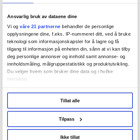
Nilsen håper på en fortgang i de nye planene.
Ansvarlig bruk av dataene dine
– Det er helt klart knyttet en usikkerhet til hvor lenge
Vi og
våre 21 partnerne
behandler de personlige
det systemet vi har i dag, faktisk fungerer, sier han.
opplysningene dine, f.eks. IP-nummeret ditt, ved å bruke
– Når vi går til innkjøp, antar jeg at innføring av nytt
teknologi som informasjonskapsler for å lagre og få
avvikssystem vil gå forholdsvis hurtig.
tilgang til informasjon på enheten din, sånn at vi kan tilby
deg personlige annonser og innhold samt annonse- og
innholdsmåling, målgruppestatistikk og produktutvikling.
Du velger hvem som bruker dine data og i hvilke
Bedre oppfølging
hensikter.
Som følge av Rambøll-rapporten i 2021 og innsatte
preget av mer psykisk sykdom, i tillegg til mer vold
Under
mer info
kan du lese om hvordan dine personlige
Tillat alle
rettet mot ansatte, har Kriminalomsorgsdirektoratet
data behandles og hvordan du kan velge hvordan de skal
(KDI) gjort flere tiltak. Som bedre oppfølging av
brukes. Du kan hele tiden endre eller trekke tilbake ditt
samtykke fra erklæringen om informasjonskapsler.
innsatte og forbedrede rutiner lokalt i fengslene.
Tilpass
I 2025 ansatte KDI blant annet flere psykologer i
LO Medias publikasjoner frifagbevegelse.no, hk-nytt.no
Ikke tillat
fengsler rundt om i landet.
og fontene.no bruker informasjonskapsler (cookies) for å