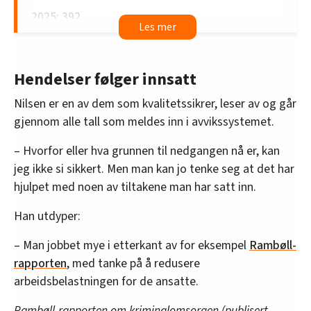
2025: 392
2026: 192
Hendelser følger innsatt
Registrerte hendelser i tidsperioden januar-mars gjeldende år
Nilsen er en av dem som kvalitetssikrer, leser av og går
gjennom alle tall som meldes inn i avvikssystemet.
– Hvorfor eller hva grunnen til nedgangen nå er, kan
jeg ikke si sikkert. Men man kan jo tenke seg at det har
hjulpet med noen av tiltakene man har satt inn.
Han utdyper:
– Man jobbet mye i etterkant av for eksempel
Rambøll-
rapporten
, med tanke på å redusere
arbeidsbelastningen for de ansatte.
Rambøll-rapporten om kriminalomsorgen (publisert