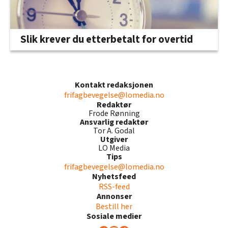
Slik krever du etterbetalt for overtid
Kontakt redaksjonen
frifagbevegelse@lomedia.no
Redaktør
Frode Rønning
Ansvarlig redaktør
Tor A. Godal
Utgiver
LO Media
Tips
frifagbevegelse@lomedia.no
Nyhetsfeed
RSS-feed
Annonser
Bestill her
Sosiale medier