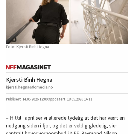
Kjersti Binh Hegna
Kjersti Bình Hegna
kjersti.hegna@lomedia.no
14.05.2026
12:00
18.05.2026 14:11
– Hittil i april ser vi allerede tydelig at det har vært en
nedgang siden i fjor, og det er veldig gledelig, sier
sentralt hovedverneombud i NFF, Raymond Nilsen.