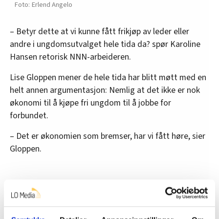
Erlend Angelo
– Betyr dette at vi kunne fått frikjøp av leder eller
andre i ungdomsutvalget hele tida da? spør Karoline
Hansen retorisk NNN-arbeideren.
Lise Gloppen mener de hele tida har blitt møtt med en
helt annen argumentasjon: Nemlig at det ikke er nok
økonomi til å kjøpe fri ungdom til å jobbe for
forbundet.
– Det er økonomien som bremser, har vi fått høre, sier
Gloppen.
Får ett ekstra medlem
Ungdommen «vant» derimot en siste sak. Det vil si;
der hadde de allerede fått gjennom ønsket sitt i det