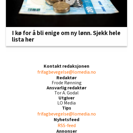
I kø for å bli enige om ny lønn. Sjekk hele
lista her
Kontakt redaksjonen
frifagbevegelse@lomedia.no
Redaktør
Frode Rønning
Ansvarlig redaktør
Tor A. Godal
Utgiver
LO Media
Tips
frifagbevegelse@lomedia.no
Nyhetsfeed
RSS-feed
Annonser