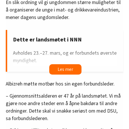
En slik ordning vil gi ungdommen større muligheter til
å organiserer de unge i mat- og drikkevareindustrien,
mener dagens ungdomsleder.
Dette er landsmøtet i NNN
Avholdes 23.–27. mars, og er forbundets øverste
myndighet.
Landsmøtet bestemmer hva forbundet skal
jobbe med, hvordan forbundet skal organiseres
Albizreh møtte motbør hos sin egen forbundsleder.
og hvem som skal sitte i ledelsen.
– Gjennomsnittsalderen er 47 år på landsmøtet. Vi må
185 delegater velges av forbundets avdelinger. I
gjøre noe andre steder enn å åpne bakdøra til andre
tillegg kommer de 23 som sitter i landsstyret –
ordninger. Dette skal vi snakke seriøst om med DSU,
forbundets nest øverste organ.
sa forbundslederen.
I år er det 254 forslag som skal behandles. De