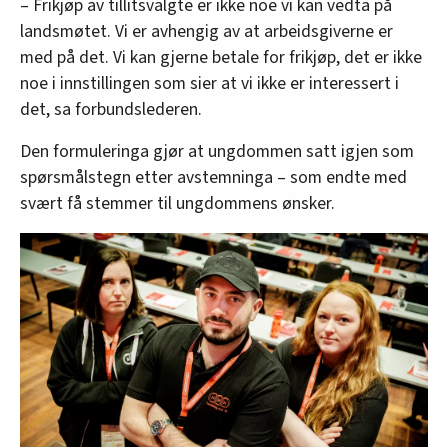
– Frikjøp av tillitsvalgte er ikke noe vi kan vedta på
har på forhånd blitt vurdert av forbundets
landsmøtet. Vi er avhengig av at arbeidsgiverne er
administrasjon, forbundsstyret og landsstyret.
med på det. Vi kan gjerne betale for frikjøp, det er ikke
Sistnevnte innstiller på vedtak på alle forslag.
noe i innstillingen som sier at vi ikke er interessert i
Men alle 208 delegater står fritt til å gjenreise
det, sa forbundslederen.
innsendte forslag og på den måten snu
vedtakene fra landsstyret. Det er landsmøtet
Den formuleringa gjør at ungdommen satt igjen som
som bestemmer til slutt.
spørsmålstegn etter avstemninga – som endte med
svært få stemmer til ungdommens ønsker.