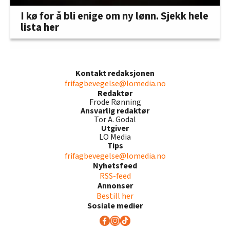
I kø for å bli enige om ny lønn. Sjekk hele
lista her
Kontakt redaksjonen
frifagbevegelse@lomedia.no
Redaktør
Frode Rønning
Ansvarlig redaktør
Tor A. Godal
Utgiver
LO Media
Tips
frifagbevegelse@lomedia.no
Nyhetsfeed
RSS-feed
Annonser
Bestill her
Sosiale medier