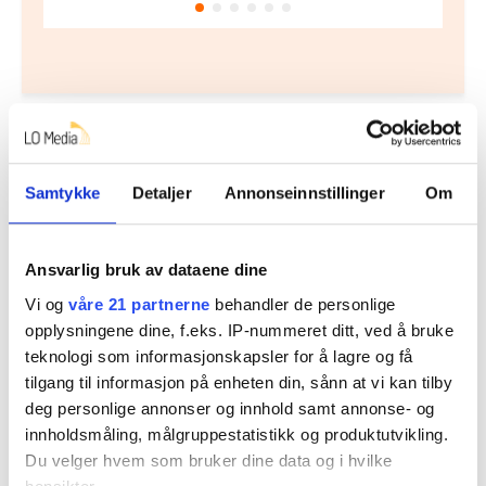
Flere saker
Samtykke
Detaljer
Annonseinnstillinger
Om
Ansvarlig bruk av dataene dine
Vi og
våre 21 partnerne
behandler de personlige
opplysningene dine, f.eks. IP-nummeret ditt, ved å bruke
teknologi som informasjonskapsler for å lagre og få
tilgang til informasjon på enheten din, sånn at vi kan tilby
deg personlige annonser og innhold samt annonse- og
innholdsmåling, målgruppestatistikk og produktutvikling.
– Vi har blitt dårligere til å respektere
Du velger hvem som bruker dine data og i hvilke