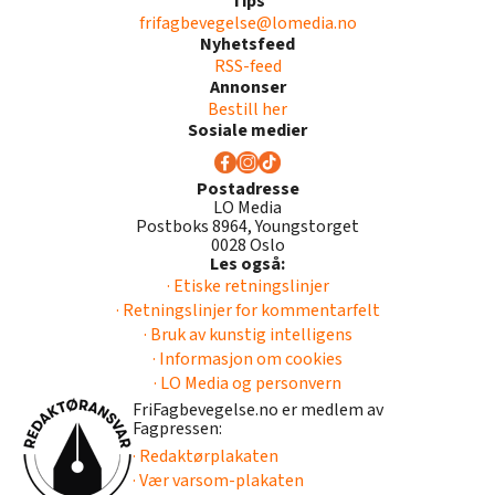
Tips
frifagbevegelse@lomedia.no
Nyhetsfeed
RSS-feed
Annonser
Bestill her
Sosiale medier
Postadresse
LO Media
Postboks 8964, Youngstorget
0028 Oslo
Les også:
· Etiske retningslinjer
· Retningslinjer for kommentarfelt
· Bruk av kunstig intelligens
· Informasjon om cookies
· LO Media og personvern
FriFagbevegelse.no er medlem av
Fagpressen:
· Redaktørplakaten
· Vær varsom-plakaten