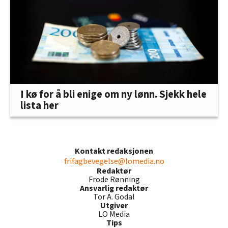
I kø for å bli enige om ny lønn. Sjekk hele
lista her
Kontakt redaksjonen
frifagbevegelse@lomedia.no
Redaktør
Frode Rønning
Ansvarlig redaktør
Tor A. Godal
Utgiver
LO Media
Tips