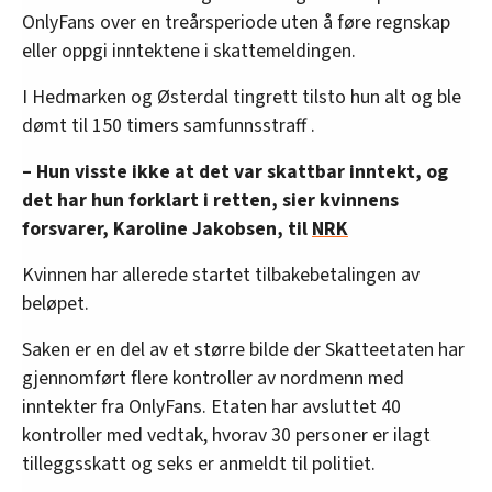
OnlyFans over en treårsperiode uten å føre regnskap
eller oppgi inntektene i skattemeldingen.
I Hedmarken og Østerdal tingrett tilsto hun alt og ble
dømt til 150 timers samfunnsstraff .
– Hun visste ikke at det var skattbar inntekt, og
det har hun forklart i retten, sier kvinnens
forsvarer, Karoline Jakobsen, til
NRK
Kvinnen har allerede startet tilbakebetalingen av
beløpet.
Saken er en del av et større bilde der Skatteetaten har
gjennomført flere kontroller av nordmenn med
inntekter fra OnlyFans. Etaten har avsluttet 40
kontroller med vedtak, hvorav 30 personer er ilagt
tilleggsskatt og seks er anmeldt til politiet.