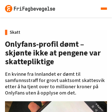
Skatt
Onlyfans-profil dømt –
skjønte ikke at pengene var
skattepliktige
En kvinne fra Innlandet er dømt til
samfunnsstraff for grovt uaktsomt skattesvik
etter å ha tjent over to millioner kroner på
OnlyFans uten å opplyse om det.