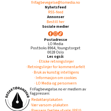
frifagbevegelse@lomedia.no
Nyhetsfeed
RSS-feed
Annonser
Bestill her
Sosiale medier
Postadresse
LO Media
Postboks 8964, Youngstorget
0028 Oslo
Les også:
· Etiske retningslinjer
· Retningslinjer for kommentarfelt
· Bruk av kunstig intelligens
· Informasjon om cookies
· LO Media og personvern
FriFagbevegelse.no er medlem av
Fagpressen:
· Redaktørplakaten
· Vær varsom-plakaten
· Pressens faglige utvalg (PFU)