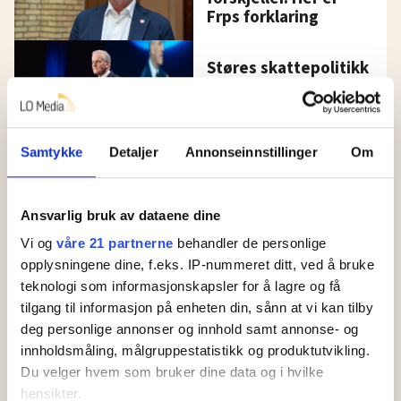
Frps forklaring
Støres skattepolitikk
har redusert
forskjellene
Samtykke
Detaljer
Annonseinnstillinger
Om
Kronikk
Det er ingen grunn til
at DNB skal bli rike på
Ansvarlig bruk av dataene dine
høy rente
Vi og
våre 21 partnerne
behandler de personlige
opplysningene dine, f.eks. IP-nummeret ditt, ved å bruke
teknologi som informasjonskapsler for å lagre og få
tilgang til informasjon på enheten din, sånn at vi kan tilby
deg personlige annonser og innhold samt annonse- og
innholdsmåling, målgruppestatistikk og produktutvikling.
Du velger hvem som bruker dine data og i hvilke
hensikter.