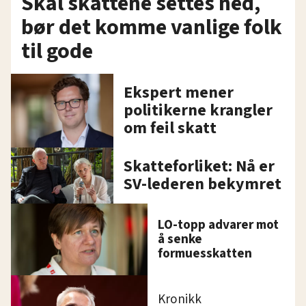
Skal skattene settes ned,
bør det komme vanlige folk
til gode
Ekspert mener
politikerne krangler
om feil skatt
Skatteforliket: Nå er
SV-lederen bekymret
LO-topp advarer mot
å senke
formuesskatten
Kronikk