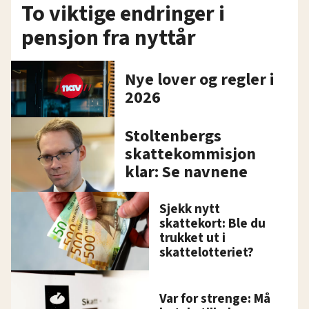
To viktige endringer i
pensjon fra nyttår
Nye lover og regler i
2026
Stoltenbergs
skattekommisjon
klar: Se navnene
Sjekk nytt
skattekort: Ble du
trukket ut i
skattelotteriet?
Var for strenge: Må