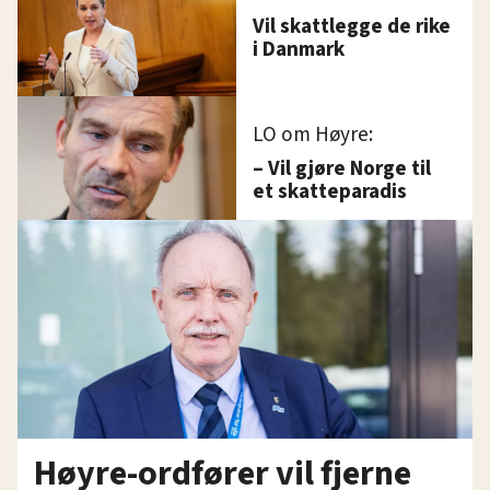
nettstedet med LO Medias egne samarbeidspartnere
Vil skattlegge de rike
innenfor analyse og annonsering. Disse er angitt i
i Danmark
oversikten lengre ned på denne siden.
LO om Høyre:
– Vil gjøre Norge til
et skatteparadis
Høyre-ordfører vil fjerne