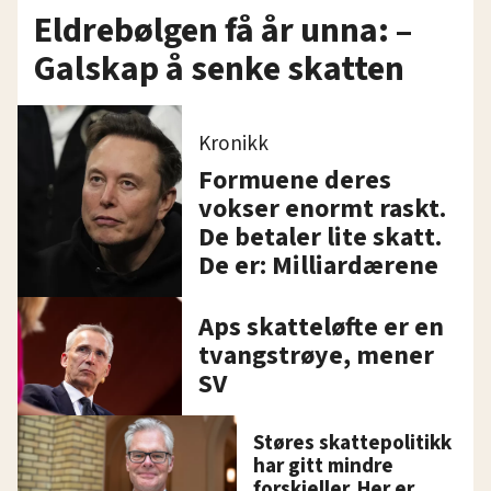
Eldrebølgen få år unna: –
Galskap å senke skatten
Kronikk
Formuene deres
vokser enormt raskt.
De betaler lite skatt.
De er: Milliardærene
Aps skatteløfte er en
tvangstrøye, mener
SV
Støres skattepolitikk
har gitt mindre
forskjeller. Her er