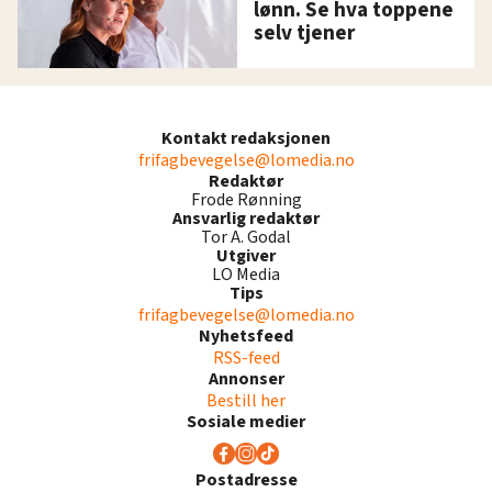
lønn. Se hva toppene
selv tjener
Kontakt redaksjonen
frifagbevegelse@lomedia.no
Redaktør
Frode Rønning
Ansvarlig redaktør
Tor A. Godal
Utgiver
LO Media
Tips
frifagbevegelse@lomedia.no
Nyhetsfeed
RSS-feed
Annonser
Bestill her
Sosiale medier
Postadresse