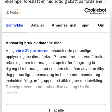
eksempel
foreslått
en midlertidig skatt på fordelene
banksektoren har av at rentenivået er høyt. Slik det er
nå.
I Sverige har man også en egen
risikoskatt
på
Samtykke
Detaljer
Annonseinnstillinger
Om
banknæringen. Den er en avgift på den risikoen banker
med høy gjeld påfører fellesskapet. Hvis store banker
Ansvarlig bruk av dataene dine
går over ende, er det en stor kostnad for oss alle.
Vi og
våre 21 partnerne
behandler de personlige
Til syvende og sist er det også et spørsmål om
opplysningene dine, f.eks. IP-nummeret ditt, ved å bruke
hvordan vi prioriterer som samfunn.
teknologi som informasjonskapsler for å lagre og få
tilgang til informasjon på enheten din, sånn at vi kan tilby
Kanskje kan man formulere det så skarpt som de
deg personlige annonser og innhold samt annonse- og
svenske Socialdemokraternas leder, Magdalena
innholdsmåling, målgruppestatistikk og produktutvikling.
Andersson, har sagt det:
Du velger hvem som bruker dine data og i hvilke
hensikter.
«Barnfamiljer, pensionärer och vanliga hushåll som
kämpar måste gå före bankernas övervinster».
Under
mer info
kan du lese om hvordan dine personlige
Tillat alle
data behandles og hvordan du kan velge hvordan de skal