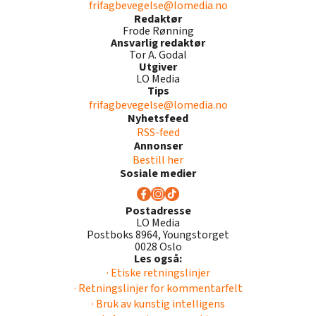
frifagbevegelse@lomedia.no
Redaktør
Frode Rønning
Ansvarlig redaktør
Tor A. Godal
Utgiver
LO Media
Tips
frifagbevegelse@lomedia.no
Nyhetsfeed
RSS-feed
Annonser
Bestill her
Sosiale medier
Postadresse
LO Media
Postboks 8964, Youngstorget
0028 Oslo
Les også:
· Etiske retningslinjer
· Retningslinjer for kommentarfelt
· Bruk av kunstig intelligens