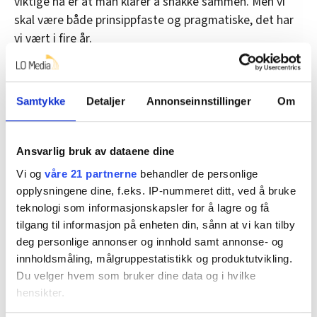
viktige nå er at man klarer å snakke sammen. Men vi
skal være både prinsippfaste og pragmatiske, det har
vi vært i fire år.
Frykter skatteforlik med høyresiden
Samtykke
Detaljer
Annonseinnstillinger
Om
En av de store konfliktlinjene går på skatt. Både Rødt,
SV og MDG vil heve skattenivået for de rikeste, mens
Ansvarlig bruk av dataene dine
Ap har satt foten ned.
Vi og
våre 21 partnerne
behandler de personlige
Ap har også tatt til orde for et bredt skatteforlik i
opplysningene dine, f.eks. IP-nummeret ditt, ved å bruke
Stortinget.
teknologi som informasjonskapsler for å lagre og få
tilgang til informasjon på enheten din, sånn at vi kan tilby
– Hvilke utfordringer skaper det for dere?
deg personlige annonser og innhold samt annonse- og
innholdsmåling, målgruppestatistikk og produktutvikling.
– Vi har aldri avvist et skatteforlik. Det trengs en
Du velger hvem som bruker dine data og i hvilke
rettferdig skattereform. Men jeg godtar ikke at etter
hensikter.
et valg der Høyre og Frp har snakket om