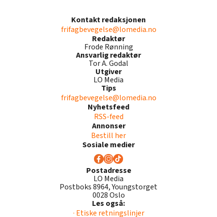
Kontakt redaksjonen
frifagbevegelse@lomedia.no
Redaktør
Frode Rønning
Ansvarlig redaktør
Tor A. Godal
Utgiver
LO Media
Tips
frifagbevegelse@lomedia.no
Nyhetsfeed
RSS-feed
Annonser
Bestill her
Sosiale medier
Postadresse
LO Media
Postboks 8964, Youngstorget
0028 Oslo
Les også:
· Etiske retningslinjer