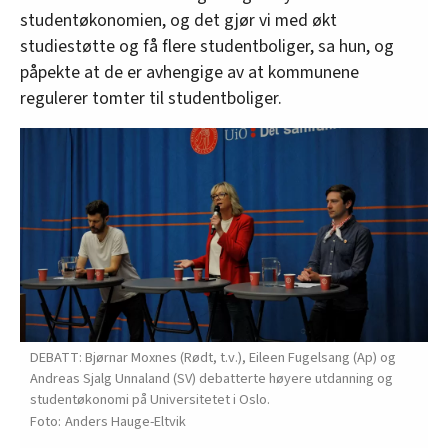
studentøkonomien, og det gjør vi med økt
studiestøtte og få flere studentboliger, sa hun, og
påpekte at de er avhengige av at kommunene
regulerer tomter til studentboliger.
DEBATT: Bjørnar Moxnes (Rødt, t.v.), Eileen Fugelsang (Ap) og
Andreas Sjalg Unnaland (SV) debatterte høyere utdanning og
studentøkonomi på Universitetet i Oslo.
Anders Hauge-Eltvik