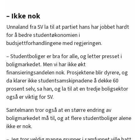
– Ikke nok
Unnaland fra SV la til at partiet hans har jobbet hardt
for å bedre studentøkonomien i
budsjettforhandlingene med regjeringen.
– Studentboliger er bra for alle, og letter presset i
boligmarkedet. Men vi har ikke økt
finansieringsandelen nok. Prosjektene blir dyrere, og
da klarer ikke studentsamskipnadene å dekke 60
prosent selv, sa han, og la til at en tredje boligsektor
også er viktig for SV.
Santelmann tror også at en større endring av
boligmarkedet må til, og at flere studentboliger alene
ikke er nok.
– Jeg tror veldig mange grupper i samfunnet ville hatt