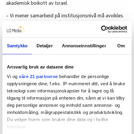
akademisk boikott av Israel.
– Vi mener samarbeid på institusjonsnivå må avvikles.
Det samme gjelder bidraget vårt til Horisont Europa,
som bidrar til forskningssamarbeid med Israel. Det er
dokumentert hvor tett knytta det er til israelsk
forsvarsindustri, og vi kan ikke bidra inn der med våre
Samtykke
Detaljer
Annonseinnstillinger
Om
skattepenger, sier Moxnes.
SV mener også det er nødvendig å kutte det
Ansvarlig bruk av dataene dine
institusjonelle samarbeidet med israelske
Vi og
våre 21 partnerne
behandler de personlige
institusjoner, men vil ikke gå så langt når det gjelder
opplysningene dine, f.eks. IP-nummeret ditt, ved å bruke
forsker-til-forsker-samarbeid.
teknologi som informasjonskapsler for å lagre og få
tilgang til informasjon på enheten din, sånn at vi kan tilby
Fugelsnes i Ap vil holde igjen:
deg personlige annonser og innhold samt annonse- og
innholdsmåling, målgruppestatistikk og produktutvikling.
– Den akademiske friheten må være bunnsolid, også
Du velger hvem som bruker dine data og i hvilke
når det er snakk om Israel. Vi skiller mellom
hensikter.
institusjoner og den enkelte forsker, og jeg tror vi er