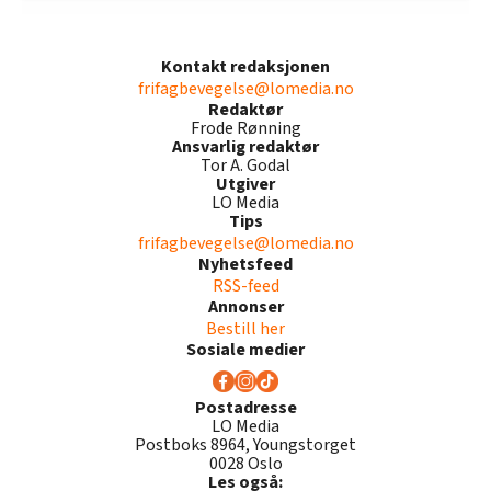
Kontakt redaksjonen
frifagbevegelse@lomedia.no
Redaktør
Frode Rønning
Ansvarlig redaktør
Tor A. Godal
Utgiver
LO Media
Tips
frifagbevegelse@lomedia.no
Nyhetsfeed
RSS-feed
Annonser
Bestill her
Sosiale medier
Postadresse
LO Media
Postboks 8964, Youngstorget
0028 Oslo
Les også: