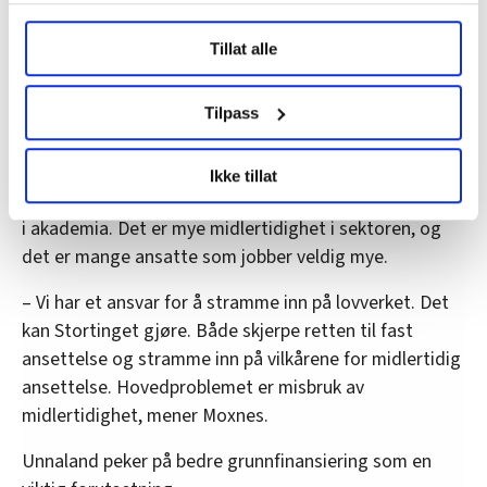
forholdsvis enige. Men vi må ikke være så tøffe og
Under
mer info
kan du lese om hvordan dine personlige
snakke om akademisk frihet og i neste setning snakke
Tillat alle
data behandles og hvordan du kan velge hvordan de skal
om tydelig styring, sa hun.
brukes. Du kan hele tiden endre eller trekke tilbake ditt
samtykke fra erklæringen om informasjonskapsler.
Tilpass
Mindre midlertidighet
LO Medias publikasjoner frifagbevegelse.no, hk-nytt.no
Ikke tillat
og fontene.no bruker informasjonskapsler (cookies) for å
De tre partiene vil også få orden på arbeidsforholdene
lære hvordan våre nettsider blir brukt slik at vi tilby
i akademia. Det er mye midlertidighet i sektoren, og
relevant innhold, tilpassede annonser og utarbeide
det er mange ansatte som jobber veldig mye.
statistikk.
Vi deler bare informasjon om hvordan du bruker
– Vi har et ansvar for å stramme inn på lovverket. Det
nettstedet med LO Medias egne samarbeidspartnere
kan Stortinget gjøre. Både skjerpe retten til fast
innenfor analyse og annonsering. Disse er angitt i
ansettelse og stramme inn på vilkårene for midlertidig
oversikten lengre ned på denne siden.
ansettelse. Hovedproblemet er misbruk av
midlertidighet, mener Moxnes.
Unnaland peker på bedre grunnfinansiering som en