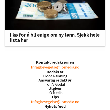
I kø for å bli enige om ny lønn. Sjekk hele
lista her
Kontakt redaksjonen
frifagbevegelse@lomedia.no
Redaktør
Frode Rønning
Ansvarlig redaktør
Tor A. Godal
Utgiver
LO Media
Tips
frifagbevegelse@lomedia.no
Nyhetsfeed