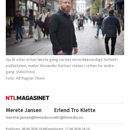
Sju år etter at han første gang varslet om kritikkverdige forhold i
politietaten, møter Alexander Karlsen staten i retten for andre
gang. (Arkivfoto)
Alf Ragnar Olsen
Merete Jansen
Erlend Tro Klette
merete.jansen@lomedia.no
ekt@lomedia.no
08.04.2024
10:44
17.04.2024 14:19