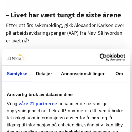
– Livet har vært tungt de siste årene
Etter ett års sykemelding, gikk Alexander Karlsen over
på arbeidsavklaringspenger (AAP) fra Nav. Så hvordan
er livet nå?
– Det er tungt. Å varsle er det mest ensomme jeg har
opplevd hele livet. Du kan snakke med kolleger, men du
står likevel alene. For du er alene om det du blir utsatt
Samtykke
Detaljer
Annonseinnstillinger
Om
for. Det er vanskelig å forklare til andre hvordan
belastningen er. Du ønsket opprinnelig å få en slutt på
kritikkverdige forhold på jobben. Etter hvert opplever
Ansvarlig bruk av dataene dine
du at du selv er blitt «problemet».
Vi og
våre 21 partnerne
behandler de personlige
Karlsen forteller at det tyngste slaget var å miste
opplysningene dine, f.eks. IP-nummeret ditt, ved å bruke
teknologi som informasjonskapsler for å lagre og få
sikkerhetsklareringen og dermed bli utestengt fra
tilgang til informasjon på enheten din, sånn at vi kan tilby
arbeidsplassen.
deg personlige annonser og innhold samt annonse- og