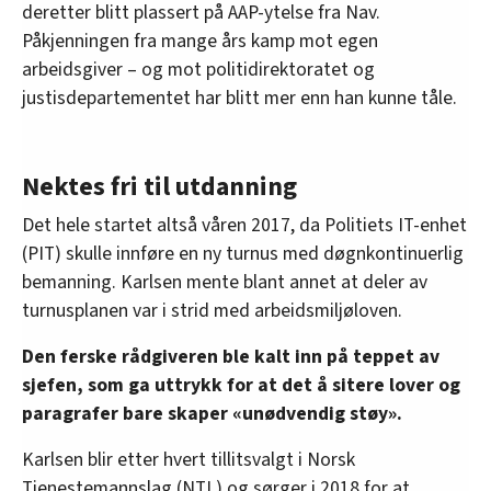
deretter blitt plassert på AAP-ytelse fra Nav.
Påkjenningen fra mange års kamp mot egen
arbeidsgiver – og mot politidirektoratet og
justisdepartementet har blitt mer enn han kunne tåle.
Nektes fri til utdanning
Det hele startet altså våren 2017, da Politiets IT-enhet
(PIT) skulle innføre en ny turnus med døgnkontinuerlig
bemanning. Karlsen mente blant annet at deler av
turnusplanen var i strid med arbeidsmiljøloven.
Den ferske rådgiveren ble kalt inn på teppet av
sjefen, som ga uttrykk for at det å sitere lover og
paragrafer bare skaper «unødvendig støy».
Karlsen blir etter hvert tillitsvalgt i Norsk
Tjenestemannslag (NTL) og sørger i 2018 for at