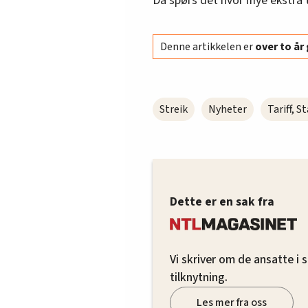
Da spørs det hvor mye ekstra t
Denne artikkelen er
over to å
Streik
Nyheter
Tariff, S
Dette er en sak fra
Vi skriver om de ansatte i
tilknytning.
Les mer fra oss