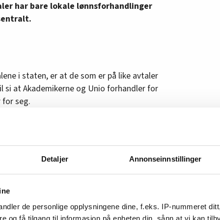
ler har bare lokale lønnsforhandlinger
entralt.
ene i staten, er at de som er på like avtaler
il si at Akademikerne og Unio forhandler for
 for seg.
regnes ut ifra en prosent av lønnsmassen til de
 Det er altså summen av lønna til alle
Detaljer
Annonseinnstillinger
r høyere gjennomsnittslønn for sine
a en større pott når den beregnes ut ifra deres
ine
m den ville blitt beregnet ut ifra
ndler de personlige opplysningene dine, f.eks. IP-nummeret ditt
re og få tilgang til informasjon på enheten din, sånn at vi kan ti