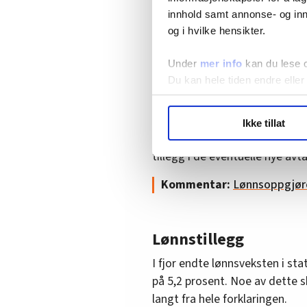
Leder Kari T. Nordli i Akademi
innhold samt annonse- og inn
holdningen slik i et intervju m
og i hvilke hensikter.
– Det er det sugerøret vi ikk
Under
mer info
kan du lese 
lavlønnstillegg som gir mer 
Du kan hele tiden endre eller
at det blir finansiert med l
Nordli.
LO Medias publikasjoner frif
Ikke tillat
hvordan våre nettsider blir br
I sitt første krav sier staten 
Vi deler bare informasjon o
tillegg i de eventuelle nye avt
annonsering. Disse er angitt
Kommentar:
Lønnsoppgjøret
Lønnstillegg
I fjor endte lønnsveksten i st
på 5,2 prosent. Noe av dette s
langt fra hele forklaringen.