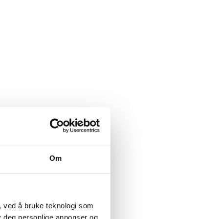
Om
, ved å bruke teknologi som
lby deg personlige annonser og