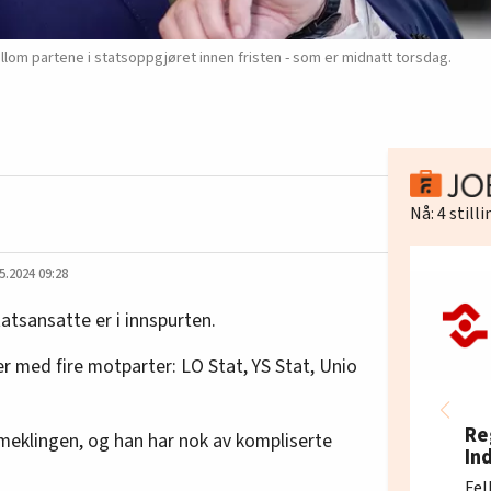
lom partene i statsoppgjøret innen fristen - som er midnatt torsdag.
Nå:
4
still
5.2024 09:28
atsansatte er i innspurten.
r med fire motparter: LO Stat, YS Stat, Unio
Re
meklingen, og han har nok av kompliserte
In
Fel