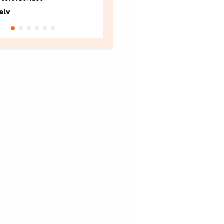
Fellesforbundet avdeling
elv
10
Oslo