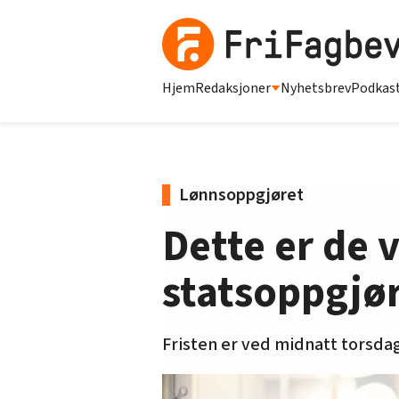
Hjem
Redaksjoner
Nyhetsbrev
Podkas
Lønnsoppgjøret
Dette er de 
statsoppgjø
Fristen er ved midnatt torsdag