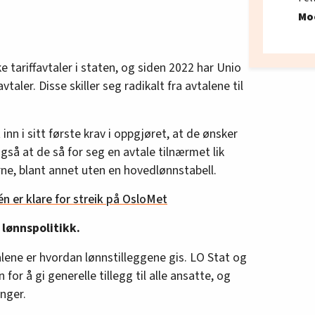
Mo
e tariffavtaler i staten, og siden 2022 har Unio
aler. Disse skiller seg radikalt fra avtalene til
inn i sitt første krav i oppgjøret, at de ønsker
 også at de så for seg en avtale tilnærmet lik
ne, blant annet uten en hovedlønnstabell.
én er klare for streik på OsloMet
 lønnspolitikk.
alene er hvordan lønnstilleggene gis. LO Stat og
for å gi generelle tillegg til alle ansatte, og
inger.