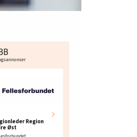
ingsannonser
Hotell- og
restaurantarbeidern
gionleder Region
e i Oslo og Akershus
dre Øst
søker ny kontorlede
lesforbundet