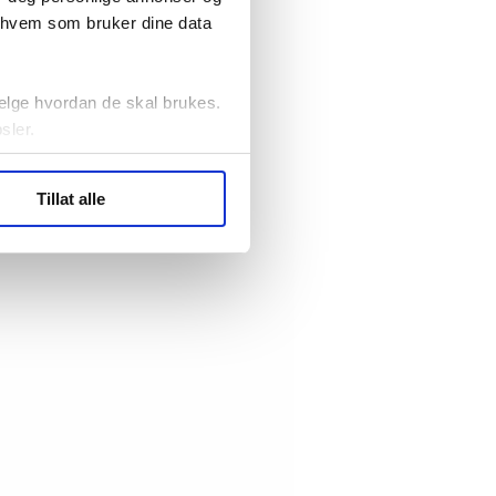
r hvem som bruker dine data
elge hvordan de skal brukes.
sler.
ler (cookies) for å lære
Tillat alle
ide statistikk.
artnere innenfor analyse og