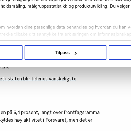
kerne Stat vil fortsette med dét, og formulerte
holdsmåling, målgruppestatistikk og produktutvikling. Du velge
ed
E24
tidligere i år:
e vil ha inn i vår lønnsmasse igjen. Et
om hvordan dine personlige data behandles og hvordan du kan v
i prosent til de med lavest lønn innebærer
 trekke tilbake ditt samtykke fra erklæringen om informasjonskap
ønnsmassen til de høyt utdannede, sier
agbevegelse.no, hk-nytt.no og fontene.no bruker informasjonskaps
Tilpass
ukt slik at vi tilby relevant innhold, tilpassede annonser og utarbe
de vil ha en kombinasjon av sentrale og generelle
m hvordan du bruker nettstedet med LO Medias egne samarbeidsp
alene.
 i oversikten lengre ned på denne siden.
 i staten blir tidenes vanskeligste
aten på 6,4 prosent, langt over frontfagsramma
kyldes høy aktivitet i Forsvaret, men det er