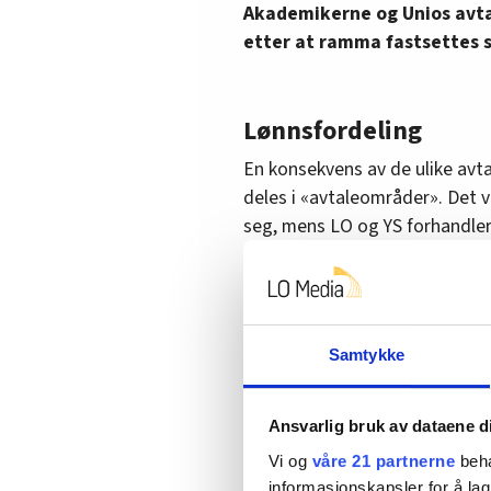
Akademikerne og Unios avta
etter at ramma fastsettes s
Lønnsfordeling
En konsekvens av de ulike avtal
deles i «avtaleområder». Det v
seg, mens LO og YS forhandler
Pengene det kan forhandles be
ulike hovedsammenslutningene.
medlemmene.
Samtykke
Akademikerne og Unio, som ha
medlemmer enn LO og YS, får d
Ansvarlig bruk av dataene d
høyere gjennomsnittslønn enn o
gjennomsnittet for alle fire.
Vi og
våre 21 partnerne
beha
informasjonskapsler for å lag