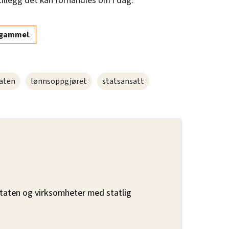
illegg det kan forhandles om i dag.
r gammel
.
taten
lønnsoppgjøret
statsansatt
 staten og virksomheter med statlig