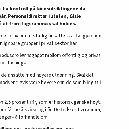
ke ha kontroll på lønnsutviklingene da
 vår. Personaldirektør i staten, Gisle
å at frontfagsramma skal holdes.
 et krav om at statlig ansatte skal ta igjen noe
nlignbare grupper i privat sektor har:
å redusere lønnsgapet mellom offentlig og privat
e utdanning».
av de ansatte med høyere utdanning. Skal det
nødvendigvis være høyere enn de som blir gitt i
n 2,5 prosent i år, som er historisk ganske høyt.
 som får helårsvirkning i år. De trekkes fra ramma,
 penger» å forhandle om.