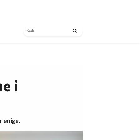
e i
r enige.