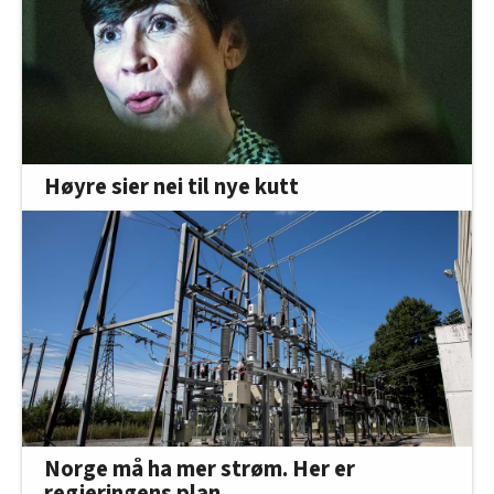
Høyre sier nei til nye kutt
Norge må ha mer strøm. Her er
regjeringens plan