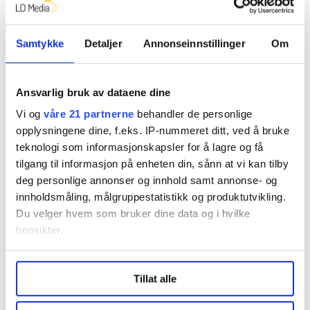
Ikke minst at vi får satt på agendaen det medlemmene
mener er viktig, sier Swensen Weflen.
Samtykke
Detaljer
Annonseinnstillinger
Om
NTL vil også gjøre det enklere å skifte forbund, innen
fristen for at det skal gjelde for neste års oppgjør. Om
et annet forbund utenfor LO har en oppsigelsestid, vil
Ansvarlig bruk av dataene dine
ikke NTL kreve kontingent i inntil tre måneder fra
Vi og
våre 21 partnerne
behandler de personlige
skiftet.
opplysningene dine, f.eks. IP-nummeret ditt, ved å bruke
teknologi som informasjonskapsler for å lagre og få
tilgang til informasjon på enheten din, sånn at vi kan tilby
deg personlige annonser og innhold samt annonse- og
Nyheter
statsansatt
fagorganisering
innholdsmåling, målgruppestatistikk og produktutvikling.
Du velger hvem som bruker dine data og i hvilke
hensikter.
Under
mer info
kan du lese om hvordan dine personlige
Tillat alle
Dette er en sak fra
data behandles og hvordan du kan velge hvordan de skal
brukes. Du kan hele tiden endre eller trekke tilbake ditt