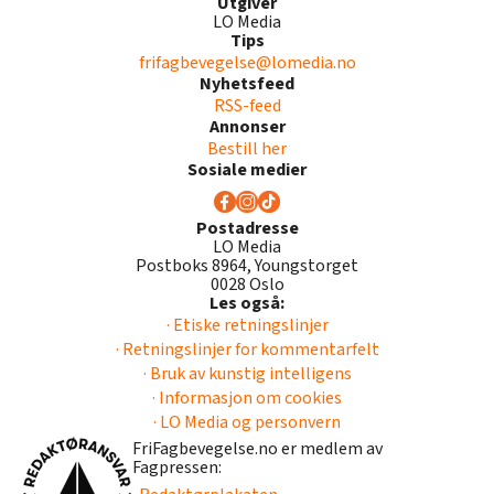
Utgiver
LO Media
Tips
frifagbevegelse@lomedia.no
Nyhetsfeed
RSS-feed
Annonser
Bestill her
Sosiale medier
Postadresse
LO Media
Postboks 8964, Youngstorget
0028 Oslo
Les også:
· Etiske retningslinjer
· Retningslinjer for kommentarfelt
· Bruk av kunstig intelligens
· Informasjon om cookies
· LO Media og personvern
FriFagbevegelse.no er medlem av
Fagpressen: