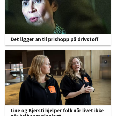
Det ligger an til prishopp på drivstoff
Line og Kjersti hjelper folk når livet ikke