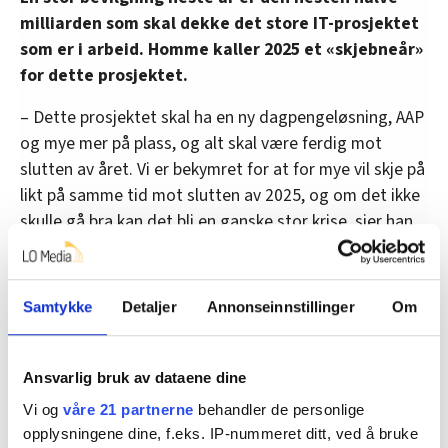
milliarden som skal dekke det store IT-prosjektet
som er i arbeid. Homme kaller 2025 et «skjebneår»
for dette prosjektet.
– Dette prosjektet skal ha en ny dagpengeløsning, AAP
og mye mer på plass, og alt skal være ferdig mot
slutten av året. Vi er bekymret for at for mye vil skje på
likt på samme tid mot slutten av 2025, og om det ikke
skulle gå bra kan det bli en ganske stor krise, sier han.
Så langt får han tilbakemeldinger fra arbeidsgiver på
at prosjektet er i rute, både økonomisk og med tanke
Samtykke
Detaljer
Annonseinnstillinger
Om
på at de tekniske løsningene vil bli ferdig i tide.
– Det er spennende. Jeg er ganske sikker på at det
Ansvarlig bruk av dataene dine
ikke går helt etter planen, for det gjør det jo
aldri, sier Homme – litt på fleip.
Vi og
våre 21 partnerne
behandler de personlige
opplysningene dine, f.eks. IP-nummeret ditt, ved å bruke