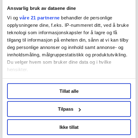
Ansvarlig bruk av dataene dine
Vi og
våre 21 partnerne
behandler de personlige
opplysningene dine, f.eks. IP-nummeret ditt, ved å bruke
teknologi som informasjonskapsler for å lagre og få
tilgang til informasjon på enheten din, sånn at vi kan tilby
Statssekretær Gunn Karin Gjul har ikke noe imot at
deg personlige annonser og innhold samt annonse- og
arbeidsgivere lokalt skyter til midler i pottene.
innholdsmåling, målgruppestatistikk og produktutvikling.
Ole Palmstrøm
Du velger hvem som bruker dine data og i hvilke
hensikter.
Dalen mener tariffsituasjonen i staten har blitt veldig
uoversiktlig nå, og Gjul poengterer at både
Under
mer info
kan du lese om hvordan dine personlige
Tillat alle
departementet og Direktoratet for forvaltning og
data behandles og hvordan du kan velge hvordan de skal
brukes. Du kan hele tiden endre eller trekke tilbake ditt
økonomistyring (DFØ) jobber daglig med å gjøre
samtykke fra erklæringen om informasjonskapsler.
regelverket mest mulig forståelig. Hun viser også til at
Tilpass
organisasjonene gjør en svært viktig jobb med å
LO Medias publikasjoner frifagbevegelse.no, hk-nytt.no
veilede og kurse sine medlemmer.
Ikke tillat
og fontene.no bruker informasjonskapsler (cookies) for å
lære hvordan våre nettsider blir brukt slik at vi tilby
– Staten har alltid som ambisjon at tariffreguleringer