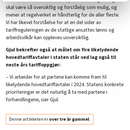
relevant innhold, tilpassede annonser og utarbeide
skal være så oversiktlig og forståelig som mulig, og
statistikk.
mener at regelverket er håndterlig for de aller fleste.
Vi deler bare informasjon om hvordan du bruker
Vi har likevel forståelse for at en del sider av
nettstedet med LO Medias egne samarbeidspartnere
tariffreguleringen av de statlige ansattes lønns og
innenfor analyse og annonsering. Disse er angitt i
arbeidsvilkår kan oppleves uoversiktlig.
oversikten lengre ned på denne siden.
Gjul bekrefter også at målet om fire likelydende
hovedtariffavtaler i staten står ved lag også til
neste års tariffoppgjør:
– Vi arbeider for at partene kan komme fram til
likelydende hovedtariffavtaler i 2024. Statens konkrete
prioriteringer er det naturlig å ta med partene i
forhandlingene, sier Gjul.
Denne artikkelen er
over tre år gammel
.