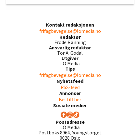
Kontakt redaksjonen
frifagbevegelse@lomedia.no
Redaktør
Frode Rønning
Ansvarlig redaktør
Tor A. Godal
Utgiver
LO Media
Tips
frifagbevegelse@lomedia.no
Nyhetsfeed
RSS-feed
Annonser
Bestill her
Sosiale medier
Postadresse
LO Media
Postboks 8964, Youngstorget
0028 Oslo