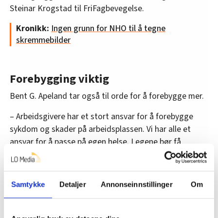
Steinar Krogstad til FriFagbevegelse.
Kronikk:
Ingen grunn for NHO til å tegne
skremmebilder
Forebygging viktig
Bent G. Apeland tar også til orde for å forebygge mer.
– Arbeidsgivere har et stort ansvar for å forebygge
sykdom og skader på arbeidsplassen. Vi har alle et
ansvar for å passe på egen helse. Legene bør få
mulighet til å skrive ut fysisk aktivitet på resept, ikke
bare sykmeldinger, mener Apeland.
Samtykke
Detaljer
Annonseinnstillinger
Om
Han mener det er grunn til å tro at
sykelønnsordningen påvirker sykefraværet.