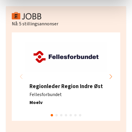
statistikk.
Vi deler bare informasjon om hvordan du bruker
nettstedet med LO Medias egne samarbeidspartnere
Nå:
5
stillingsannonser
innenfor analyse og annonsering. Disse er angitt i
oversikten lengre ned på denne siden.
Regionleder Region Indre Øst
Fellesforbundet
Moelv