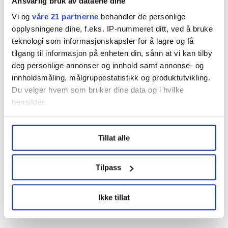
Ansvarlig bruk av dataene dine
– Vi må finne ut hvor mye, og så diskutere hvilke
endringer vi som parter og samfunn er villige til å
Vi og
våre 21 partnerne
behandler de personlige
gjøre. Men dette må løses klokt: Vi skal fortsatt ha
opplysningene dine, f.eks. IP-nummeret ditt, ved å bruke
verdens beste sykelønnsordning som et sikkerhetsnett
teknologi som informasjonskapsler for å lagre og få
tilgang til informasjon på enheten din, sånn at vi kan tilby
for dem som trenger det, mener Bernt G. Apeland.
deg personlige annonser og innhold samt annonse- og
innholdsmåling, målgruppestatistikk og produktutvikling.
Denne artikkelen er
over ett år gammel
.
Du velger hvem som bruker dine data og i hvilke
hensikter.
Under
mer info
kan du lese om hvordan dine personlige
Virke
Nyheter
sykefravær
Tillat alle
data behandles og hvordan du kan velge hvordan de skal
brukes. Du kan hele tiden endre eller trekke tilbake ditt
Hovedorganisasjonen Virke
sykelønn
samtykke fra erklæringen om informasjonskapsler.
Tilpass
LO Medias publikasjoner frifagbevegelse.no, hk-nytt.no
Ikke tillat
og fontene.no bruker informasjonskapsler (cookies) for å
Del artikkel
lære hvordan våre nettsider blir brukt slik at vi tilby
relevant innhold, tilpassede annonser og utarbeide