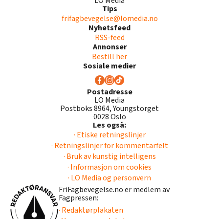
LO Media
Tips
frifagbevegelse@lomedia.no
Nyhetsfeed
RSS-feed
Annonser
Bestill her
Sosiale medier
Postadresse
LO Media
Postboks 8964, Youngstorget
0028 Oslo
Les også:
· Etiske retningslinjer
· Retningslinjer for kommentarfelt
· Bruk av kunstig intelligens
· Informasjon om cookies
· LO Media og personvern
FriFagbevegelse.no er medlem av
Fagpressen:
· Redaktørplakaten