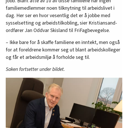
jobb. Blant åtte av 10 av disse familiene har ingen
familiemedlemmer noen tilknytning til arbeidslivet i
dag. Her ser en hvor vesentlig det er å jobbe med
sysselsetting og arbeidstilkobling, sier Kristiansand-
ordfører Jan Oddvar Skisland til FriFagbevegelse.
– Ikke bare for å skaffe familiene en inntekt, men også
for at foreldrene kommer seg ut blant arbeidskolleger
og får et arbeidsmiljø å forholde seg til.
Saken fortsetter under bildet.