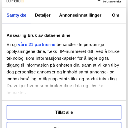
Han er utvalgsleder for arbeid og integrering i
kommunen. Dette utvalget skal jobbe med
Samtykke
Detaljer
Annonseinnstillinger
Om
problematikken og utfordringene som prosjektet
peker på og synliggjør.
Ansvarlig bruk av dataene dine
– Det er viktig å stimulere til at alle får en
videregående skole eller fagprøve for å komme seg i
Vi og
våre 21 partnerne
behandler de personlige
jobb. Over halvparten av de med flerkulturell bakgrunn
opplysningene dine, f.eks. IP-nummeret ditt, ved å bruke
teknologi som informasjonskapsler for å lagre og få
mangler avsluttet grunnskole, sier Alason.
tilgang til informasjon på enheten din, sånn at vi kan tilby
Blant annet har byen utvidet kontantstøtte, også for
deg personlige annonser og innhold samt annonse- og
toåringer. Det kan det bli slutt på.
innholdsmåling, målgruppestatistikk og produktutvikling.
Du velger hvem som bruker dine data og i hvilke
– Kontantstøtte utsetter bare fattigdommen. Den
hensikter.
gjør at familiene har en grei økonomi mens de får
støtten, men det er bare en utsettelse, mener Alason.
Under
mer info
kan du lese om hvordan dine personlige
Tillat alle
data behandles og hvordan du kan velge hvordan de skal
brukes. Du kan hele tiden endre eller trekke tilbake ditt
Denne artikkelen er
over fem år gammel
.
samtykke fra erklæringen om informasjonskapsler.