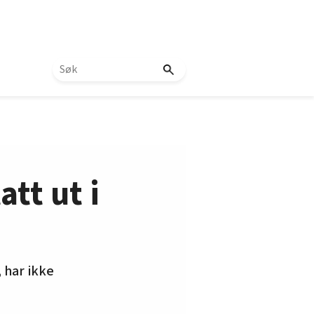
tt ut i
 har ikke