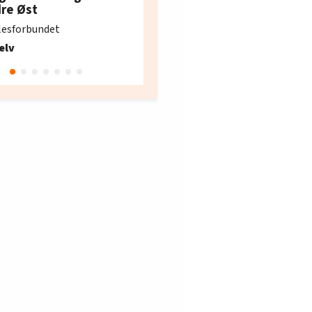
e i Oslo og Akershus
dre Øst
søker ny kontorlede
lesforbundet
Fellesforbundet avdeling
elv
10
Oslo