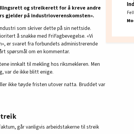
In
lingsrett og streikerett for å kreve andre
Fel
lers gjelder på industrioverenskomsten».
Mo
ndustri som skriver dette på sin nettside.
ioritert å snakke med FriFagbevegelse. «Vi
n», er svaret fra forbundets administrerende
årt spørsmål om en kommentar.
rtene innkalt til mekling hos riksmekleren. Men
g, var de ikke blitt enige.
ller ikke tøyde fristen utover natta. Bruddet var
treik
aktum, går vanligvis arbeidstakerne til streik