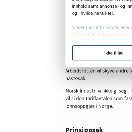
For arbeidsgiverne er dette e
innhold samt annonse- og inn
krever arbeidsgiverne derfor at
og i hvilke hensikter.
streiker, må konflikten avblåse
Under
mer info
kan du lese 
Du kan hele tiden endre eller
Arbeidsretten vente
LO Medias publikasjoner frif
Ikke tillat
FriFagbevegelse har fått bekre
hvordan våre nettsider blir br
dette ganske snart. Men de ha
Vi deler bare informasjon o
annonsering. Disse er angitt
Arbeidsretten vil skyve andre 
hastesak.
Norsk Industri vil ikke gi seg
vil si den tariffavtalen som f
lønnsoppgjør i Norge.
Prinsippsak