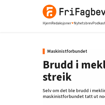
Hjem
Redaksjoner
Nyhetsbrev
Podkas
Maskinistforbundet
Brudd i mekl
streik
Selv om det ble brudd i mekli
maskinistforbundet tatt ut n