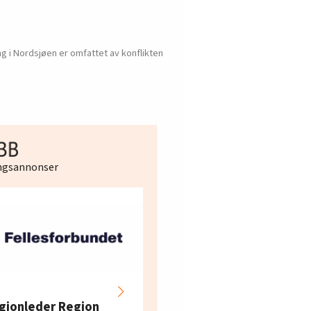
 i Nordsjøen er omfattet av konflikten
ingsannonser
Hotell- og
restaurantarbeidern
gionleder Region