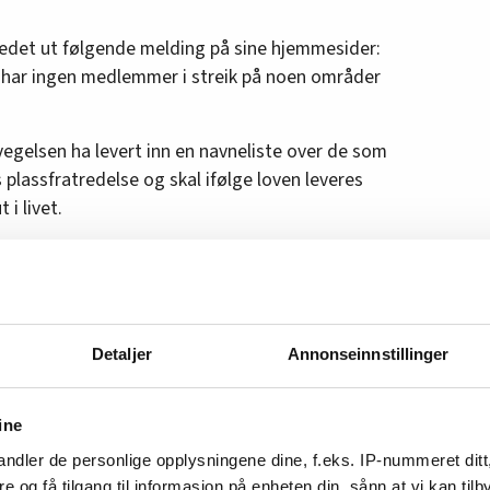
tedet ut følgende melding på sine hjemmesider:
 har ingen medlemmer i streik på noen områder
vegelsen ha levert inn en navneliste over de som
es plassfratredelse og skal ifølge loven leveres
 i livet.
e levert noen liste, og etter det
Detaljer
Annonseinnstillinger
 heller ikke tenkt å gjøre det.
et, vil Maskinistforbundet da kunne ha en streik
ine
n kunne sette i gang en streikeaksjon med fire
ndler de personlige opplysningene dine, f.eks. IP-nummeret ditt
re og få tilgang til informasjon på enheten din, sånn at vi kan ti