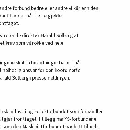
 andre forbund bedre eller andre vilkår enn den
kant blir det når dette gjelder
ontfaget.
strerende direktør Harald Solberg at
t krav som vil rokke ved hele
ingene skal ta beslutninger basert på
 helhetlig ansvar for den koordinerte
Harald Solberg i pressemeldingen.
e
orsk Industri og Fellesforbundet som forhandler
gjør frontfaget. I tillegg har YS-forbundene
le som den Maskinistforbundet har blitt tilbudt.