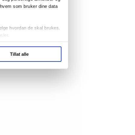
r hvem som bruker dine data
elge hvordan de skal brukes.
sler.
ler (cookies) for å lære
Tillat alle
ide statistikk.
artnere innenfor analyse og