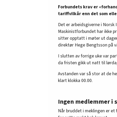
Forbundets krav er «forhand
tariffvilkår enn det som el
Det er arbeidsgiverne i Norsk I
Maskinistforbundet har ikke pr
sitter opptatt i møter ut dage
direktør Hege Bengtsson på v
I slutten av forrige uke var pa
da fristen gikk ut natt til lørda
Avstanden var så stor at de he
klart klokka 00.00.
Ingen medlemmer i s
Når bruddet i meklingen er et f