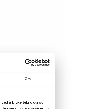
Om
, ved å bruke teknologi som
lby deg personlige annonser og