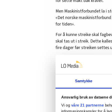
for sette makt bak kravet.
Men Maskinistforbundet la i s
«Det norske maskinistforbund
for tiden».
For å kunne streike skal fagbe
skal tas ut i streik. Dette kall
fire dager før streiken settes ut
Fire dagers varsel
Men Maskinistforbundet har ikk
Samtykke
FriFagbevegelse forstår, har de
Slik FriFagbevegelse forstår d
Ansvarlig bruk av dataene d
gående uten noen utgifter, me
Vi og
våre 21 partnerne
beha
dagers varsel.
informasjonskapsler for å lag