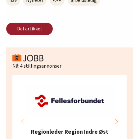
nav
Nyheter
AAP
arbeidsledig
Del artikkel
Nå:
4
stillingsannonser
Regionleder Region Indre Øst