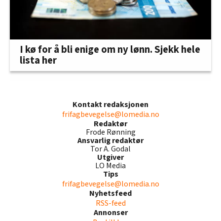
I kø for å bli enige om ny lønn. Sjekk hele
lista her
Kontakt redaksjonen
frifagbevegelse@lomedia.no
Redaktør
Frode Rønning
Ansvarlig redaktør
Tor A. Godal
Utgiver
LO Media
Tips
frifagbevegelse@lomedia.no
Nyhetsfeed
RSS-feed
Annonser