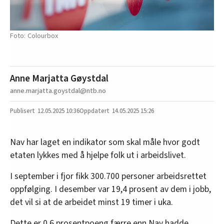
Colourbox
Anne Marjatta Gøystdal
anne.marjatta.goystdal@ntb.no
12.05.2025
10:36
14.05.2025 15:26
Nav har laget en indikator som skal måle hvor godt
etaten lykkes med å hjelpe folk ut i arbeidslivet.
I september i fjor fikk 300.700 personer arbeidsrettet
oppfølging. I desember var 19,4 prosent av dem i jobb,
det vil si at de arbeidet minst 19 timer i uka.
Dette er 0,6 prosentpoeng færre enn Nav hadde