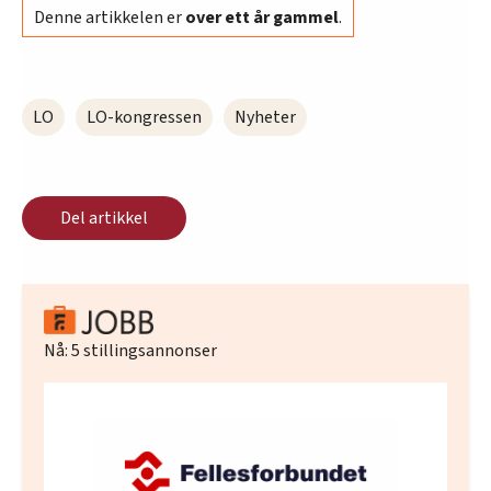
Denne artikkelen er
over ett år gammel
.
oversikten lengre ned på denne siden.
LO
LO-kongressen
Nyheter
Del artikkel
Nå:
5
stillingsannonser