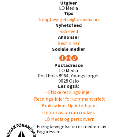
Utgiver
LO Media
Tips
frifagbevegelse@lomedia.no
Nyhetsfeed
RSS-feed
Annonser
Bestill her
Sosiale medier
Postadresse
LO Media
Postboks 8964, Youngstorget
0028 Oslo
Les også:
· Etiske retningslinjer
· Retningslinjer for kommentarfelt
· Bruk av kunstig intelligens
· Informasjon om cookies
· LO Media og personvern
FriFagbevegelse.no er medlem av
Fagpressen: