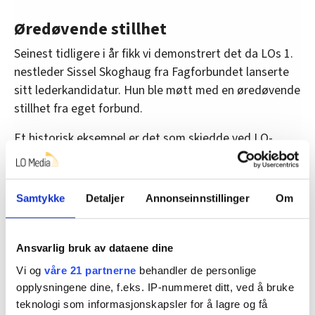
Øredøvende stillhet
Seinest tidligere i år fikk vi demonstrert det da LOs 1.
nestleder Sissel Skoghaug fra Fagforbundet lanserte
sitt lederkandidatur. Hun ble møtt med en øredøvende
stillhet fra eget forbund.
Et historisk eksempel er det som skjedde ved LO-
kongressen i 2009. Da dukket den da ukjente Kristian
Tangen plutselig opp som kandidat til LOs ledelse i 12.
time. Fagforbundet ønsket å skyve Rita Lekang ut som
Samtykke
Detaljer
Annonseinnstillinger
Om
Fagforbundets medlem i LOs ledelse.
I år behandlet LO-kongressen på første dag et vedtak
Ansvarlig bruk av dataene dine
om å utvide sekretariatet fra 15 til 17 medlemmer.
Vi og
våre 21 partnerne
behandler de personlige
Dette var et uttrykk for frustrasjon blant de mindre
opplysningene dine, f.eks. IP-nummeret ditt, ved å bruke
forbundene i LO om at Fellesforbundet og
teknologi som informasjonskapsler for å lagre og få
Fagforbundet sitter med nesten vetorett i