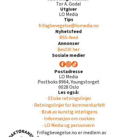
Tor A. Godal
Utgiver
LO Media
Tips
frifagbevegelse@lomedia.no
Nyhetsfeed
RSS-feed
Annonser
Bestill her
Sosiale medier
Postadresse
LO Media
Postboks 8964, Youngstorget
0028 Oslo
Les også:
· Etiske retningslinjer
· Retningslinjer for kommentarfelt
· Bruk av kunstig intelligens
· Informasjon om cookies
· LO Media og personvern
FriFagbevegelse.no er medlem av