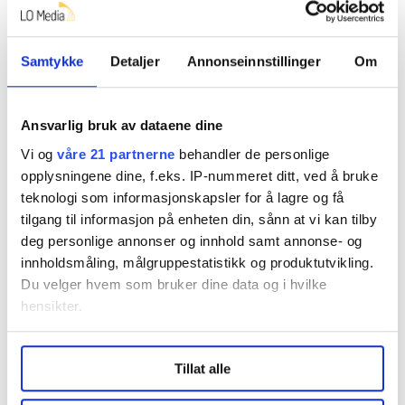
Ifølge Arbeidsmiljøloven kan man ha tre ulike typer
avtaler om gjennomsnittsberegning:
Samtykke
Detaljer
Annonseinnstillinger
Om
Avtale med arbeidsgiver:
Ansvarlig bruk av dataene dine
Denne avtalen om gjennomsnittsberegning kan vare i
maks ett år, og da kan alminnelig arbeidstid ikke
Vi og
våre 21 partnerne
behandler de personlige
overstige:
opplysningene dine, f.eks. IP-nummeret ditt, ved å bruke
teknologi som informasjonskapsler for å lagre og få
• 10 timer i løpet av et døgn
tilgang til informasjon på enheten din, sånn at vi kan tilby
deg personlige annonser og innhold samt annonse- og
• 48 timer i løpet av en uke
innholdsmåling, målgruppestatistikk og produktutvikling.
Du velger hvem som bruker dine data og i hvilke
Grensen på 48 timer i løpet av en uke kan
hensikter.
gjennomsnittsberegnes over en periode på 8 uker. Men
arbeidstiden skal ikke overstige 50 timer på en enkelt
Under
mer info
kan du lese om hvordan dine personlige
uke.
Tillat alle
data behandles og hvordan du kan velge hvordan de skal
brukes. Du kan hele tiden endre eller trekke tilbake ditt
Med denne avtalen skal man få overtidsbetalt dersom