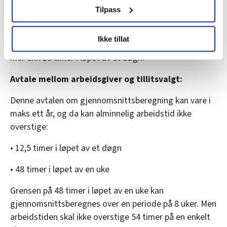
samtykke fra erklæringen om informasjonskapsler.
man jobber mer enn 50 timer i en enkelt uke og mer
Tilpass
enn 48 timer i snitt per uke, i løpet av 8 uker.
LO Medias publikasjoner frifagbevegelse.no, hk-nytt.no
Ikke tillat
og fontene.no bruker informasjonskapsler (cookies) for å
Man skal også få overtidsbetalt dersom man jobber
lære hvordan våre nettsider blir brukt slik at vi tilby
mer enn 10 timer i løpet av et døgn.
relevant innhold, tilpassede annonser og utarbeide
Avtale mellom arbeidsgiver og tillitsvalgt:
statistikk.
Vi deler bare informasjon om hvordan du bruker
Denne avtalen om gjennomsnittsberegning kan vare i
nettstedet med LO Medias egne samarbeidspartnere
maks ett år, og da kan alminnelig arbeidstid ikke
innenfor analyse og annonsering. Disse er angitt i
overstige:
oversikten lengre ned på denne siden.
• 12,5 timer i løpet av et døgn
• 48 timer i løpet av en uke
Grensen på 48 timer i løpet av en uke kan
gjennomsnittsberegnes over en periode på 8 uker. Men
arbeidstiden skal ikke overstige 54 timer på en enkelt