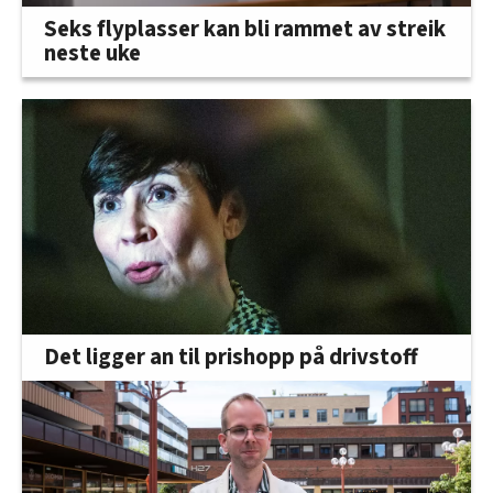
Seks flyplasser kan bli rammet av streik
neste uke
Det ligger an til prishopp på drivstoff