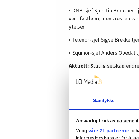
• DNB-sjef Kjerstin Braathen tje
var i fastlønn, mens resten va
ytelser.
• Telenor-sjef Sigve Brekke tjen
• Equinor-sjef Anders Opedal tje
Aktuelt:
Statlig selskap endre
– Jeg er opptatt av at vi ser 
den totale utbetalingen som b
– Hvordan synes du lønnsutvik
Samtykke
bedrifter?
– Det spørs litt på hvordan du
Ansvarlig bruk av dataene d
lederlønn ikke har vært høyere
Vi og
våre 21 partnerne
beha
over tid blir lønnsgapene store
informasjonskapsler for å lag