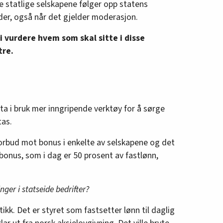
de statlige selskapene følger opp statens
er, også når det gjelder moderasjon.
vi vurdere hvem som skal sitte i disse
tre.
a i bruk mer inngripende verktøy for å sørge
tas.
orbud mot bonus i enkelte av selskapene og det
onus, som i dag er 50 prosent av fastlønn,
nger i statseide bedrifter?
tikk. Det er styret som fastsetter lønn til daglig