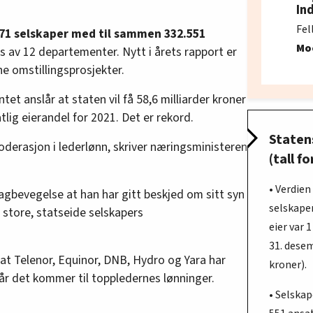
In
Fel
i 71 selskaper med til sammen 332.551
Mo
s av 12 departementer. Nytt i årets rapport er
e omstillingsprosjekter.
et anslår at staten vil få 58,6 milliarder kroner
tlig eierandel for 2021. Det er rekord.
Staten
derasjon i lederlønn, skriver næringsministeren
(tall f
• Verdien
Fagbevegelse at han har gitt beskjed om sitt syn
selskapen
re store, statseide selskapers
eier var 
31. desem
at Telenor, Equinor, DNB, Hydro og Yara har
kroner).
r det kommer til toppledernes lønninger.
• Selska