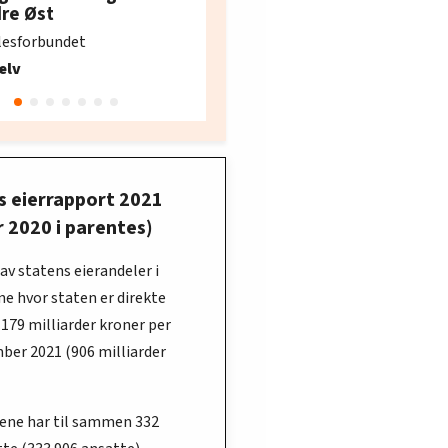
e i Oslo og Akershus
dre Øst
søker ny kontorlede
lesforbundet
Fellesforbundet avdeling
elv
10
Oslo
s eierrapport 2021
or 2020 i parentes)
 av statens eierandeler i
e hvor staten er direkte
1 179 milliarder kroner per
ber 2021 (906 milliarder
pene har til sammen 332