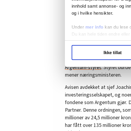
har økt gjennom mange år.
innhold samt annonse- og inn
og i hvilke hensikter.
Det har denne regjeringen sagt
vil at staten skal utgjøre en fo
Under
mer info
kan du lese 
Du kan hele tiden endre eller
Truer med å kaste fl
LO Medias publikasjoner frif
Ikke tillat
hvordan våre nettsider blir br
I forrige uke skrev Bergens T
Vi deler bare informasjon o
Argentum-styret
. Styret burde
annonsering. Disse er angitt
mener næringsministeren.
Avisen avdekket at sjef Joach
investeringsselskapet, og noe
fondene som Argentum gjør. D
Partner. Denne ordningen, som 
millioner av 24,5 millioner kr
har fått over 135 millioner kr