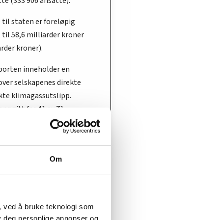
te (333 906 ansatte).
 til staten er foreløpig
til 58,6 milliarder kroner
arder kroner).
pporten inneholder en
over selskapenes direkte
kte klimagassutslipp.
oppgitt for 41 av 71
. For selskapene hvor
ar mål om høyest mulig
g over tid, rapporterer
Om
kaper på direkte eller både
g indirekte klimautslipp.
ale utslippet for disse
, ved å bruke teknologi som
ne var på om lag 500
lby deg personlige annonser og