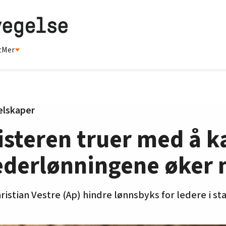
t
Mer
elskaper
teren truer med å ka
lederlønningene øker
ristian Vestre (Ap) hindre lønnsbyks for ledere i sta