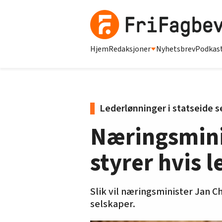
Hjem
Redaksjoner
Nyhetsbrev
Podkas
Lederlønninger i statseide s
Næringsminis
styrer hvis 
Slik vil næringsminister Jan Ch
selskaper.