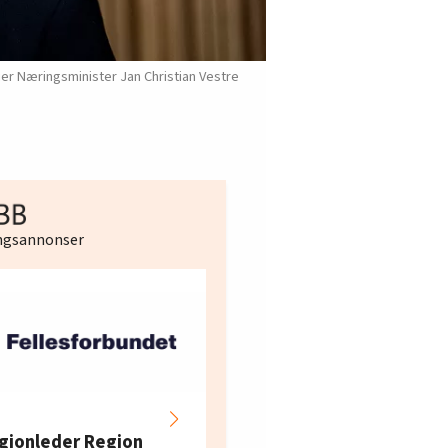
ier Næringsminister Jan Christian Vestre
ingsannonser
Hotell- og
restaurantarbeidern
gionleder Region