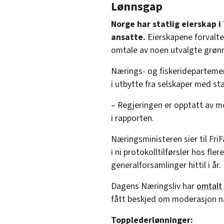
Lønnsgap
Norge har statlig eierskap 
ansatte.
Eierskapene forvalte
omtale av noen utvalgte grønn
Nærings- og fiskeridepartement
i utbytte fra selskaper med sta
– Regjeringen er opptatt av mo
i rapporten.
Næringsministeren sier til Fri
i ni protokolltilførsler hos fle
generalforsamlinger hittil i år.
Dagens Næringsliv har
omtalt
fått beskjed om moderasjon nå
Topplederlønninger: