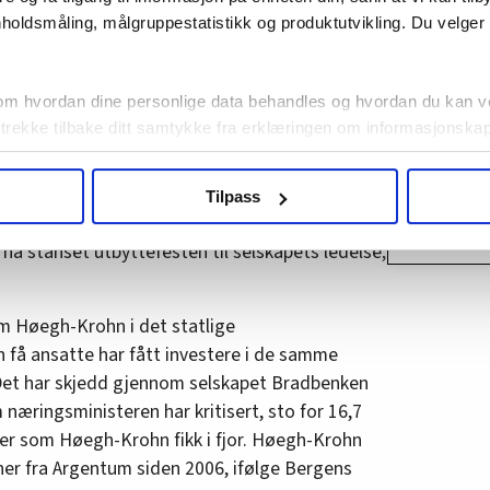
millioner
holdsmåling, målgruppestatistikk og produktutvikling. Du velge
• Andelen
 at den vil forsøke å motvirke, sier Vestre. Han
på 41 pr
rskjell i de 71 statlige selskapene.
om hvordan dine personlige data behandles og hvordan du kan v
andelen 
 trekke tilbake ditt samtykke fra erklæringen om informasjonskap
administr
prosent (
ere styrer
agbevegelse.no, hk-nytt.no og fontene.no bruker informasjonskaps
Tilpass
ukt slik at vi tilby relevant innhold, tilpassede annonser og utarbe
Kilde:
Reg
idende at næringsministeren
kaster nesten hele
m hvordan du bruker nettstedet med LO Medias egne samarbeidsp
 ha stanset utbyttefesten til selskapets ledelse,
 i oversikten lengre ned på denne siden.
im Høegh-Krohn i det statlige
n få ansatte har fått investere i de samme
et har skjedd gjennom selskapet Bradbenken
næringsministeren har kritisert, sto for 16,7
oner som Høegh-Krohn fikk i fjor. Høegh-Krohn
oner fra Argentum siden 2006, ifølge Bergens