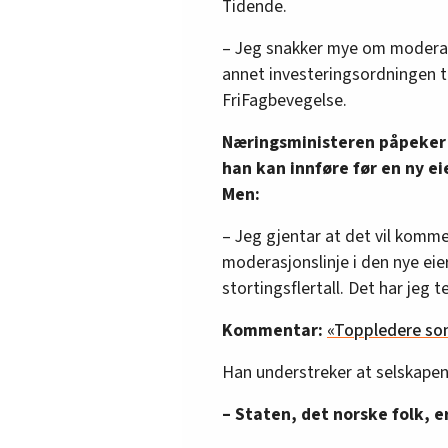
Tidende.
– Jeg snakker mye om moderasj
annet investeringsordningen til
FriFagbevegelse.
Næringsministeren påpeker a
han kan innføre før en ny e
Men:
– Jeg gjentar at det vil komme 
moderasjonslinje i den nye ei
stortingsflertall. Det har jeg t
Kommentar:
«Toppledere so
Han understreker at selskapenes
– Staten, det norske folk, er