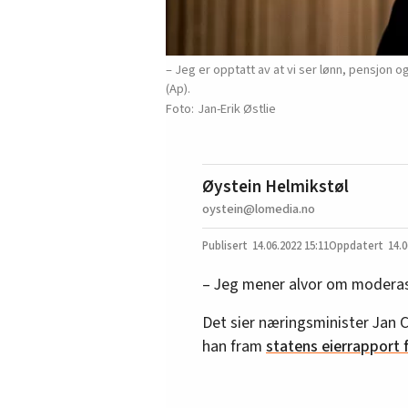
– Jeg er opptatt av at vi ser lønn, pensjon 
(Ap).
Jan-Erik Østlie
Øystein Helmikstøl
oystein@lomedia.no
14.06.2022
15:11
14.0
– Jeg mener alvor om moderas
Det sier næringsminister Jan Ch
han fram
statens eierrapport 