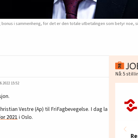
og bonus i sammenheng, for det er den totale utbetalingen som betyr noe, s
Nå:
5
still
6.2022 15:52
jon.
ristian Vestre (Ap) til FriFagbevegelse. I dag la
for 2021
i Oslo.
Re