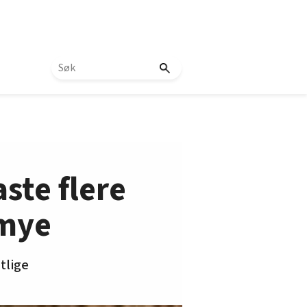
ste flere
 mye
tlige