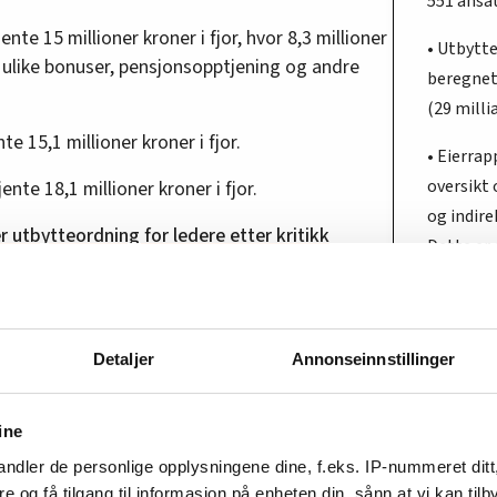
551 ansat
nte 15 millioner kroner i fjor, hvor 8,3 millioner
• Utbytte
r ulike bonuser, pensjonsopptjening og andre
beregnet 
(29 milli
te 15,1 millioner kroner i fjor.
• Eierra
oversikt 
nte 18,1 millioner kroner i fjor.
og indire
r utbytteordning for ledere etter kritikk
Dette er 
selskaper
lønn, pensjon og bonus i sammenheng, for det er
staten h
etyr noe, poengterer næringsministeren.
avkastnin
lingen har vært de siste årene i statseide
Detaljer
Annonseinnstillinger
alle sels
direkte o
 regner. Det er mange eksempler på at veksten i
ine
• Det tot
 prosentvis enn veksten i andre lønninger. Men
ndler de personlige opplysningene dine, f.eks. IP-nummeret ditt
selskape
. Det ser vi i samfunnet generelt, at forskjellene
re og få tilgang til informasjon på enheten din, sånn at vi kan ti