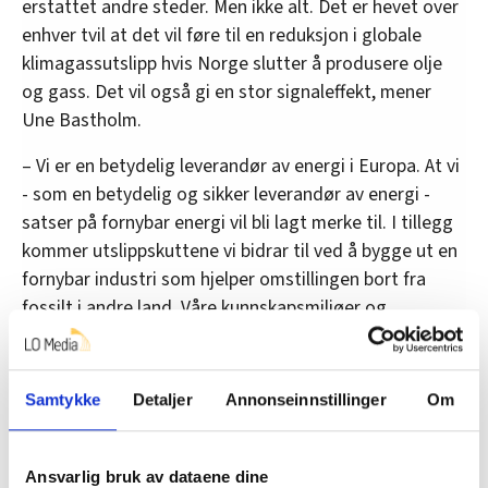
erstattet andre steder. Men ikke alt. Det er hevet over
enhver tvil at det vil føre til en reduksjon i globale
klimagassutslipp hvis Norge slutter å produsere olje
og gass. Det vil også gi en stor signaleffekt, mener
Une Bastholm.
– Vi er en betydelig leverandør av energi i Europa. At vi
- som en betydelig og sikker leverandør av energi -
satser på fornybar energi vil bli lagt merke til. I tillegg
kommer utslippskuttene vi bidrar til ved å bygge ut en
fornybar industri som hjelper omstillingen bort fra
fossilt i andre land. Våre kunnskapsmiljøer og
industriklynger kan eksportere både teknologi,
produkter og tjenester til fornybarsatsning i Frankrike
og Tyskland, poengterer hun.
Samtykke
Detaljer
Annonseinnstillinger
Om
Hun kjøper ikke helt påstandene fra olje- og
gassbransjen.
Ansvarlig bruk av dataene dine