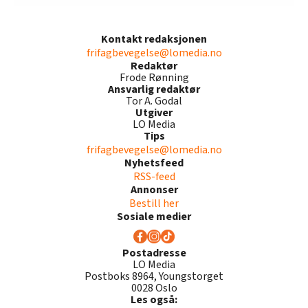
Kontakt redaksjonen
frifagbevegelse@lomedia.no
Redaktør
Frode Rønning
Ansvarlig redaktør
Tor A. Godal
Utgiver
LO Media
Tips
frifagbevegelse@lomedia.no
Nyhetsfeed
RSS-feed
Annonser
Bestill her
Sosiale medier
Postadresse
LO Media
Postboks 8964, Youngstorget
0028 Oslo
Les også: