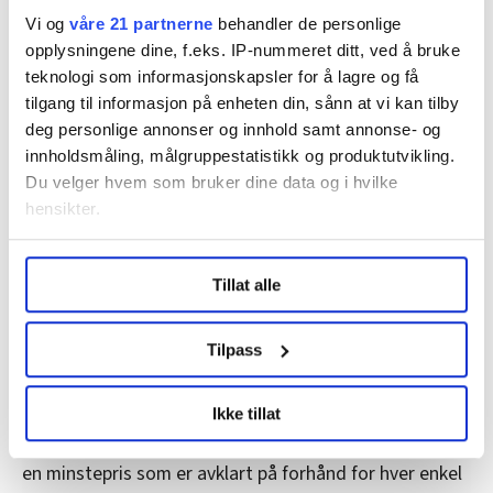
– Deres ønske er jo å fortsette å produsere olje og
Vi og
våre 21 partnerne
behandler de personlige
gass. Det er naturlig. De har jo en interesse i å
opplysningene dine, f.eks. IP-nummeret ditt, ved å bruke
teknologi som informasjonskapsler for å lagre og få
framstille olje som rent, mener MDG-lederen.
tilgang til informasjon på enheten din, sånn at vi kan tilby
Oversikt:
Her er korona-støtteordningene som
deg personlige annonser og innhold samt annonse- og
gjelder nå
innholdsmåling, målgruppestatistikk og produktutvikling.
Du velger hvem som bruker dine data og i hvilke
hensikter.
Mange myter ute og går
Under
mer info
kan du lese om hvordan dine personlige
MDG-lederen mener vi må ha en langt større ambisjon i
Tillat alle
data behandles og hvordan du kan velge hvordan de skal
forhold til havvind enn det regjeringen har vist.
brukes. Du kan hele tiden endre eller trekke tilbake ditt
samtykke fra erklæringen om informasjonskapsler.
Tilpass
– MDG ønsker å bygge ut 100 TwH de neste ti årene,
som kan gi minst 27.000 arbeidsplasser i Norge. Men
LO Medias publikasjoner frifagbevegelse.no, hk-nytt.no
da må vi tørre å legge gode virkemidler på bordet, slik
Ikke tillat
og fontene.no bruker informasjonskapsler (cookies) for å
Storbritannia nå gjør, ved at selskapene er garantert
lære hvordan våre nettsider blir brukt slik at vi tilby
en minstepris som er avklart på forhånd for hver enkel
relevant innhold, tilpassede annonser og utarbeide