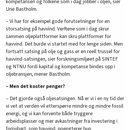
kompetansen og folkene som i dag jobber i oljen, sier
Une Bastholm.
– Vi har for eksempel gode forutsetninger for en
storsatsing på havvind. Verftene som i dag skrur
sammen oljeplattformer kan skru plattformer for
havvind. Det burde vi startet med for lenge siden. Men
fortsatt satsing på olje og gass er en reell trussel for
havvind-satsingen, sier forskningsmiljøet på SINTEF
og NTNU fordi kapital og kompetanse bindes opp i
oljebransjen, mener Bastholm.
– Men det koster penger?
– Det gjorde også oljesatsingen. Nå er vi i en ny tid der
vi vet at verden vil etterspørre mindre og mindre fossil
energi, og vi kan forvente både tryggere
arbeidsplasser og mer avkastninger fra investering i
fornybart, som havvind, poengterer hun.