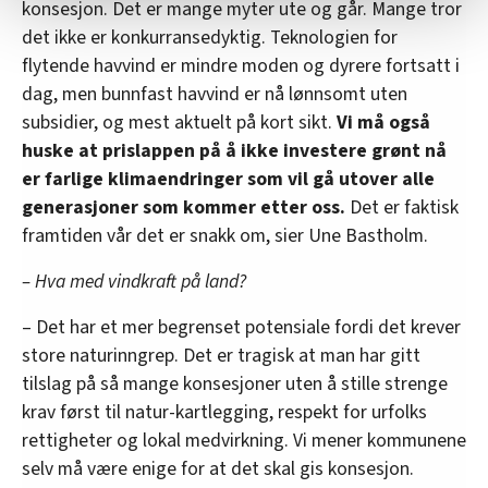
konsesjon. Det er mange myter ute og går. Mange tror
statistikk.
Vi deler bare informasjon om hvordan du bruker
det ikke er konkurransedyktig. Teknologien for
nettstedet med LO Medias egne samarbeidspartnere
flytende havvind er mindre moden og dyrere fortsatt i
innenfor analyse og annonsering. Disse er angitt i
dag, men bunnfast havvind er nå lønnsomt uten
oversikten lengre ned på denne siden.
subsidier, og mest aktuelt på kort sikt.
Vi må også
huske at prislappen på å ikke investere grønt nå
er farlige klimaendringer som vil gå utover alle
generasjoner som kommer etter oss.
Det er faktisk
framtiden vår det er snakk om, sier Une Bastholm.
– Hva med vindkraft på land?
– Det har et mer begrenset potensiale fordi det krever
store naturinngrep. Det er tragisk at man har gitt
tilslag på så mange konsesjoner uten å stille strenge
krav først til natur-kartlegging, respekt for urfolks
rettigheter og lokal medvirkning. Vi mener kommunene
selv må være enige for at det skal gis konsesjon.