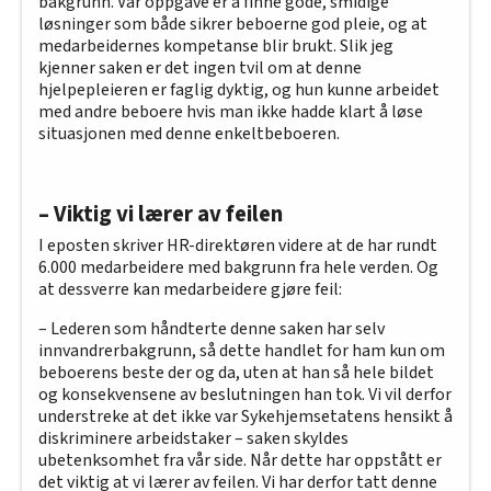
bakgrunn. Vår oppgave er å finne gode, smidige
løsninger som både sikrer beboerne god pleie, og at
medarbeidernes kompetanse blir brukt. Slik jeg
kjenner saken er det ingen tvil om at denne
hjelpepleieren er faglig dyktig, og hun kunne arbeidet
med andre beboere hvis man ikke hadde klart å løse
situasjonen med denne enkeltbeboeren.
– Viktig vi lærer av feilen
I eposten skriver HR-direktøren videre at de har rundt
6.000 medarbeidere med bakgrunn fra hele verden. Og
at dessverre kan medarbeidere gjøre feil:
– Lederen som håndterte denne saken har selv
innvandrerbakgrunn, så dette handlet for ham kun om
beboerens beste der og da, uten at han så hele bildet
og konsekvensene av beslutningen han tok. Vi vil derfor
understreke at det ikke var Sykehjemsetatens hensikt å
diskriminere arbeidstaker – saken skyldes
ubetenksomhet fra vår side. Når dette har oppstått er
det viktig at vi lærer av feilen. Vi har derfor tatt denne