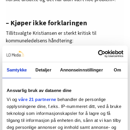
– Kjøper ikke forklaringen
Tillitsvalgte Kristiansen er sterkt kritisk til
kommuneledelsens håndtering:
– Jeg kjøper ikke denne forklaringen. Det er ikke lagt
fram noe dokumentasjon på at denne brukeren har
vært utagerende grunnet pleiernes hudfarge.
Samtykke
Detaljer
Annonseinnstillinger
Om
– Dersom dette skulle ha vært et problem, sier loven at
det er kommunens plikt å løse dette med de ansatte
Ansvarlig bruk av dataene dine
de disponerer. Og ikke sende ut folk som er brunere
Vi og
våre 21 partnerne
behandler de personlige
enn det andre er, sier Kristiansen til Fagbladet.
opplysningene dine, f.eks. IP-nummeret ditt, ved å bruke
teknologi som informasjonskapsler for å lagre og få
Han mener kommunen burde ha beklaget, ryddet opp
tilgang til informasjon på enheten din, sånn at vi kan tilby
og tatt ansvar for det som skjedde med en gang.
deg personlige annonser og innhold samt annonse- og