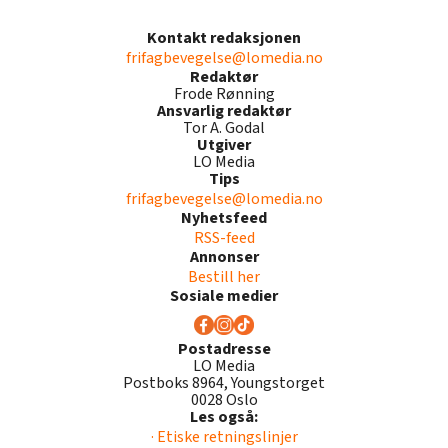
Kontakt redaksjonen
frifagbevegelse@lomedia.no
Redaktør
Frode Rønning
Ansvarlig redaktør
Tor A. Godal
Utgiver
LO Media
Tips
frifagbevegelse@lomedia.no
Nyhetsfeed
RSS-feed
Annonser
Bestill her
Sosiale medier
Postadresse
LO Media
Postboks 8964, Youngstorget
0028 Oslo
Les også:
· Etiske retningslinjer