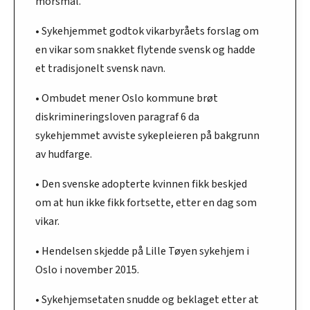
morsmål.
• Sykehjemmet godtok vikarbyråets forslag om
en vikar som snakket flytende svensk og hadde
et tradisjonelt svensk navn.
• Ombudet mener Oslo kommune brøt
diskrimineringsloven paragraf 6 da
sykehjemmet avviste sykepleieren på bakgrunn
av hudfarge.
• Den svenske adopterte kvinnen fikk beskjed
om at hun ikke fikk fortsette, etter en dag som
vikar.
• Hendelsen skjedde på Lille Tøyen sykehjem i
Oslo i november 2015.
• Sykehjemsetaten snudde og beklaget etter at