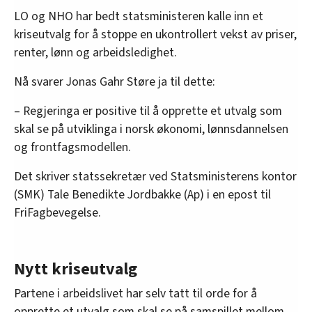
LO og NHO har bedt statsministeren kalle inn et
kriseutvalg for å stoppe en ukontrollert vekst av priser,
renter, lønn og arbeidsledighet.
Nå svarer Jonas Gahr Støre ja til dette:
– Regjeringa er positive til å opprette et utvalg som
skal se på utviklinga i norsk økonomi, lønnsdannelsen
og frontfagsmodellen.
Det skriver statssekretær ved Statsministerens kontor
(SMK) Tale Benedikte Jordbakke (Ap) i en epost til
FriFagbevegelse.
Nytt kriseutvalg
Partene i arbeidslivet har selv tatt til orde for å
opprette et utvalg som skal se på samspillet mellom