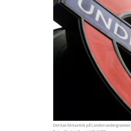
Det kan bli kaotisk på London-undergrunnen