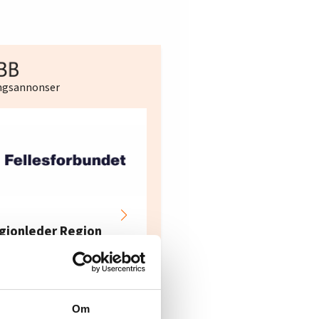
ingsannonser
Hotell- og
restaurantarbeidern
gionleder Region
e i Oslo og Akershus
dre Øst
søker ny kontorlede
lesforbundet
Fellesforbundet avdeling
elv
10
Oslo
Om