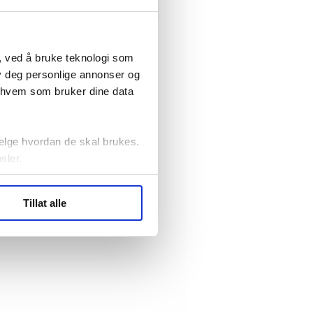
, ved å bruke teknologi som
lby deg personlige annonser og
r hvem som bruker dine data
elge hvordan de skal brukes.
sler.
ler (cookies) for å lære
Tillat alle
ide statistikk.
artnere innenfor analyse og