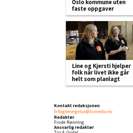
Oslo kommune uten
faste oppgaver
Line og Kjersti hjelper
folk når livet ikke går
helt som planlagt
Kontakt redaksjonen
frifagbevegelse@lomedia.no
Redaktør
Frode Rønning
Ansvarlig redaktør
Tor A. Godal