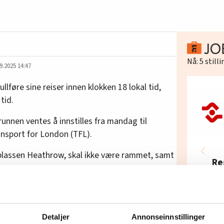
Nå:
5
still
9.2025 14:47
lføre sine reiser innen klokken 18 lokal tid,
tid.
unnen ventes å innstilles fra mandag til
ansport for London (TFL).
lyplassen Heathrow, skal ikke være rammet, samt
Re
In
Fel
i streiken. Flere millioner reisende bruker
Mo
g.
Detaljer
Annonseinnstillinger
rosent lønnsøkning, men fagforeningen The