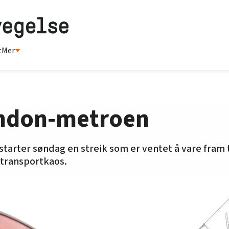
t
Mer
ondon-metroen
arter søndag en streik som er ventet å vare fram t
transportkaos.