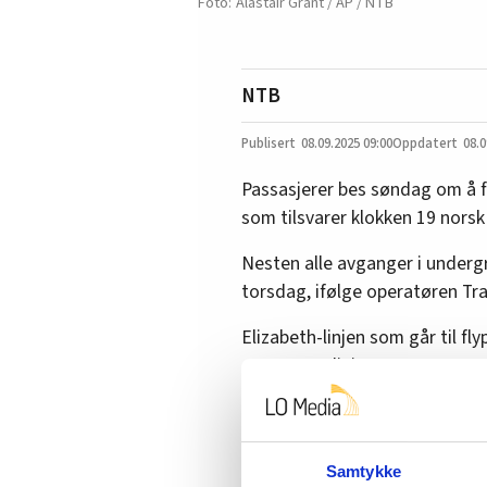
Alastair Grant / AP / NTB
NTB
08.09.2025
09:00
08.0
Passasjerer bes søndag om å ful
som tilsvarer klokken 19 norsk 
Nesten alle avganger i undergr
torsdag, ifølge operatøren Tr
Elizabeth-linjen som går til f
overgrunnslinjene.
Flere tusen ansatte skal delta 
undergrunnssystemet hver da
Samtykke
De ansatte er tilbudt 3,4 p