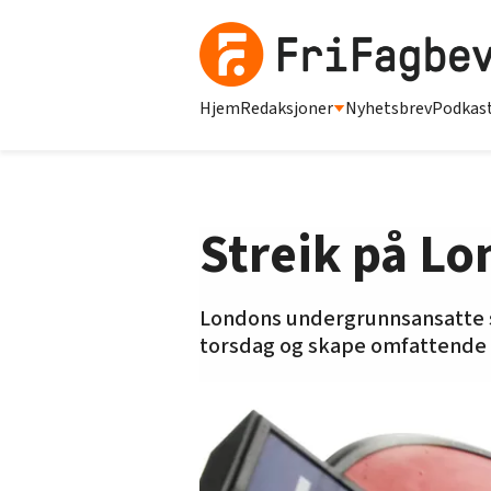
Hjem
Redaksjoner
Nyhetsbrev
Podkas
Streik på L
Londons undergrunnsansatte st
torsdag og skape omfattende 