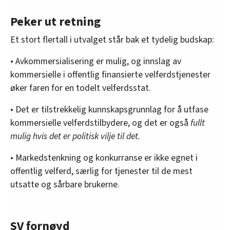
utvalgsmedlemmer.
Jan-Erik Støstad overtok da
som utvalgsleder.
Peker ut retning
Utvalgets oppdrag var å utrede hvordan private
Et stort flertall i utvalget står bak et tydelig budskap:
aktører kan utfases innenfor tre alternativer; ta
• Avkommersialisering er mulig, og innslag av
tjenestene tilbake i offentlig regi, åpne for
kommersielle i offentlig finansierte velferdstjenester
ideelle aktører, eller sterkt regulere
øker faren for en todelt velferdsstat.
kommersielle aktører.
Medlemmene av utvalget er:
• Det er tilstrekkelig kunnskapsgrunnlag for å utfase
kommersielle velferdstilbydere, og det er også
fullt
Leder Jan-Erik Støstad
. Utdannet
mulig hvis det er politisk vilje til det.
samfunnsøkonom. Tidligere statssekretær i
Arbeids- og inkluderingsdepartementet og
• Markedstenkning og konkurranse er ikke egnet i
generalsekretær i SAMAK.
offentlig velferd, særlig for tjenester til de mest
utsatte og sårbare brukerne.
Gøril Bjerkan
, økonom og jurist (PhD), rådgiver
samfunnspolitisk avdeling i LO.
Hogne Eidissen
, kommunedirektør i Senja
SV fornøyd