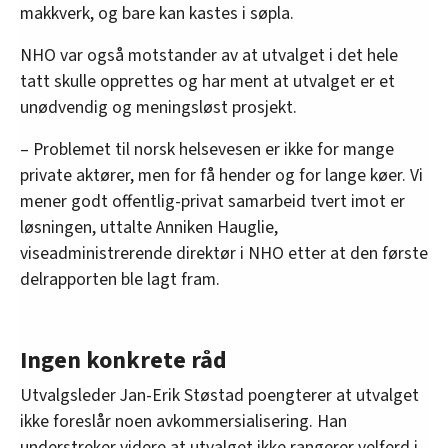
makkverk, og bare kan kastes i søpla.
arbeid, Stockholms universitet.
NHO var også motstander av at utvalget i det hele
Arve Varden,
administrerende direktør i Helse
tatt skulle opprettes og har ment at utvalget er et
Førde, tidligere kommunedirektør i Høyanger.
unødvendig og meningsløst prosjekt.
Nils-Ola Widme
, jurist, næringspolitisk direktør i
– Problemet til norsk helsevesen er ikke for mange
NHO.
private aktører, men for få hender og for lange køer. Vi
mener godt offentlig-privat samarbeid tvert imot er
løsningen, uttalte Anniken Hauglie,
viseadministrerende direktør i NHO etter at den første
delrapporten ble lagt fram.
Ingen konkrete råd
Utvalgsleder Jan-Erik Støstad poengterer at utvalget
ikke foreslår noen avkommersialisering. Han
understreker videre at utvalget ikke rangerer velferd i