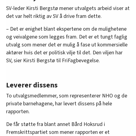
kommune.
SV-leder Kirsti Bergstø mener utvalgets arbeid viser at
Ingunn Tollisen Ellingsen
, professor ved det
det var helt riktig av SV å drive fram dette.
samfunnsvitenskapelige fakultet i Stavanger,
– Det er enighet blant ekspertene om de mulighetene
leder av nettverk for velferdsforskning.
og veivalgene som legges fram. Det er et tungt faglig
Ragnhild Finden
, styreleder og eier av Kausvol
utvalg som mener det er mulig å fase ut kommersielle
gårdsbarnehage AS og tidligere nestleder i
aktører hvis det er politisk vilje til det. Den viljen har
Private barnehagers Landsforbund.
SV, sier Kirsti Bergstø til FriFagbevegelse.
Linn Herning,
daglig leder i alliansen «For
velferdsstaten».
Leverer dissens
Benjamin Endre Larsen,
HR-direktør ved
To utvalgsmedlemmer, som representerer NHO og de
Diakonhjemmet Omsorg AS.
private barnehagene, har levert dissens på hele
rapporten.
Karl Henrik Sivesind
, Dr.polit. i sosiologi,
forsker 1 ved Institutt for samfunnsforskning.
De får støtte fra blant annet Bård Hoksrud i
Fremskrittspartiet som mener rapporten er et
Marta Szebehely,
professor emeritus i sosialt