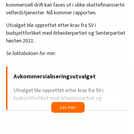
kommersiell drift kan fases ut i ulike skattefinansierte
velferdstjenester. Nå kommer rapporten.
Utvalget ble opprettet etter krav fra SV i
budsjettforliket med Arbeiderpartiet og Senterpartiet
høsten 2021.
Se faktaboksen for mer.
Avkommersialiseringsutvalget
Utvalget ble opprettet etter krav fra SV i
budsjettforliket med Arbeiderpartiet og
Senterpartiet høsten 2021.
Den første utvalgslederen, Tor Saglie, gikk av
etter en opprivende konflikt med flere