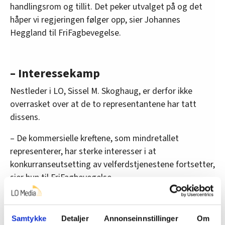
handlingsrom og tillit. Det peker utvalget på og det
håper vi regjeringen følger opp, sier Johannes
Heggland til FriFagbevegelse.
– Interessekamp
Nestleder i LO, Sissel M. Skoghaug, er derfor ikke
overrasket over at de to representantene har tatt
dissens.
– De kommersielle kreftene, som mindretallet
representerer, har sterke interesser i at
konkurranseutsetting av velferdstjenestene fortsetter,
sier hun til FriFagbevegelse.
Pekt ut retningen
Samtykke
Detaljer
Annonseinnstillinger
Om