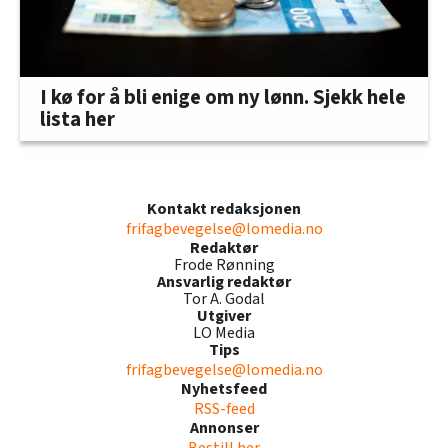
I kø for å bli enige om ny lønn. Sjekk hele
lista her
Kontakt redaksjonen
frifagbevegelse@lomedia.no
Redaktør
Frode Rønning
Ansvarlig redaktør
Tor A. Godal
Utgiver
LO Media
Tips
frifagbevegelse@lomedia.no
Nyhetsfeed
RSS-feed
Annonser
Bestill her