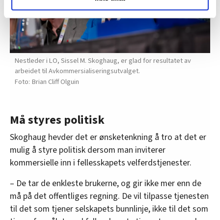
og fontene.no bruker informasjonskapsler (cookies) for å
lære hvordan våre nettsider blir brukt slik at vi tilby
relevant innhold, tilpassede annonser og utarbeide
statistikk.
Vi deler bare informasjon om hvordan du bruker
nettstedet med LO Medias egne samarbeidspartnere
Nestleder i LO, Sissel M. Skoghaug, er glad for resultatet av
arbeidet til Avkommersialiseringsutvalget.
innenfor analyse og annonsering. Disse er angitt i
Brian Cliff Olguin
oversikten lengre ned på denne siden.
Må styres politisk
Skoghaug hevder det er ønsketenkning å tro at det er
mulig å styre politisk dersom man inviterer
kommersielle inn i fellesskapets velferdstjenester.
– De tar de enkleste brukerne, og gir ikke mer enn de
må på det offentliges regning. De vil tilpasse tjenesten
til det som tjener selskapets bunnlinje, ikke til det som