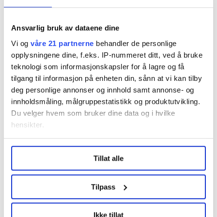
Skoghaug mener utvalget nå har pekt ut retningen for
hvordan kommersielle aktører kan fases ut, men uten
Ansvarlig bruk av dataene dine
at det går ut over ideelle aktører.
Vi og
våre 21 partnerne
behandler de personlige
– Flere kommuner har tatt dette valget allerede. Oslo
opplysningene dine, f.eks. IP-nummeret ditt, ved å bruke
teknologi som informasjonskapsler for å lagre og få
tok blant annet tilbake flere private sykehjem i
tilgang til informasjon på enheten din, sånn at vi kan tilby
offentlig drift. Utvalget har vist at det er fullt mulig.
deg personlige annonser og innhold samt annonse- og
Men det må tas noen politiske valg for å komme dit,
innholdsmåling, målgruppestatistikk og produktutvikling.
sier Skoghaug.
Du velger hvem som bruker dine data og i hvilke
hensikter.
Hun mener bruken av kommersielle aktører i
velferden undergraver den norske modellen,
Under
mer info
kan du lese om hvordan dine personlige
svekker tjenestene og skaper økt ulikhet.
Tillat alle
data behandles og hvordan du kan velge hvordan de skal
brukes. Du kan hele tiden endre eller trekke tilbake ditt
samtykke fra erklæringen om informasjonskapsler.
Tilpass
LO Medias publikasjoner frifagbevegelse.no, hk-nytt.no
Ikke tillat