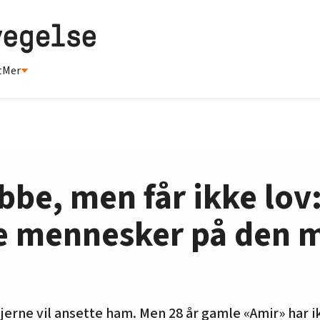
t
Mer
bbe, men får ikke lov:
de mennesker på den m
erne vil ansette ham. Men 28 år gamle «Amir» har ik