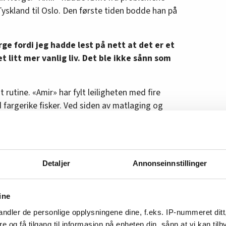
 Tyskland til Oslo. Den første tiden bodde han på
rge fordi jeg hadde lest på nett at det er et
t litt mer vanlig liv. Det ble ikke sånn som
rutine. «Amir» har fylt leiligheten med fire
fargerike fisker. Ved siden av matlaging og
 til å holde ut.
gjør noe hjemme, så er du aleine. Det er da
ess. Kattene og fiskene holder meg opptatt de
Detaljer
Annonseinnstillinger
skelig for meg, sier «Amir».
ine
ndler de personlige opplysningene dine, f.eks. IP-nummeret ditt
re og få tilgang til informasjon på enheten din, sånn at vi kan ti