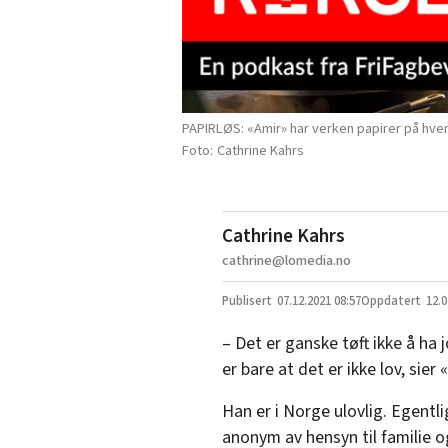
PAPIRLØS: «Amir» har verken papirer på hvem 
Cathrine Kahrs
Cathrine Kahrs
cathrine@lomedia.no
07.12.2021
08:57
12.0
– Det er ganske tøft ikke å ha jo
er bare at det er ikke lov, sier 
Han er i Norge ulovlig. Egentl
anonym av hensyn til familie o