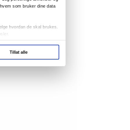
r hvem som bruker dine data
elge hvordan de skal brukes.
sler.
ler (cookies) for å lære
Tillat alle
ide statistikk.
artnere innenfor analyse og