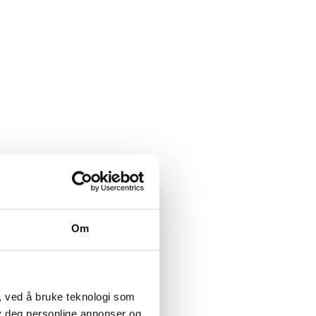
Om
, ved å bruke teknologi som
lby deg personlige annonser og