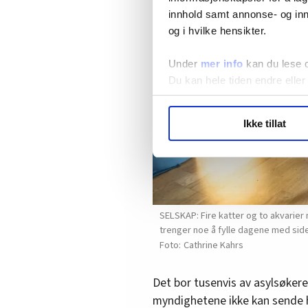
innhold samt annonse- og inn
og i hvilke hensikter.
Under
mer info
kan du lese 
Du kan hele tiden endre eller
LO Medias publikasjoner frif
Ikke tillat
hvordan våre nettsider blir br
Vi deler bare informasjon o
annonsering. Disse er angitt
SELSKAP: Fire katter og to akvarier
trenger noe å fylle dagene med side
Cathrine Kahrs
Det bor tusenvis av asylsøkere
myndighetene ikke kan sende 