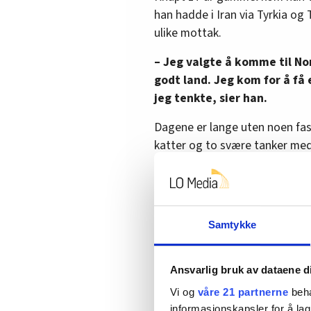
han hadde i Iran via Tyrkia og
ulike mottak.
­– Jeg valgte å komme til No
godt land. Jeg kom for å få e
jeg tenkte, sier han.
Dagene er lange uten noen fast 
katter og to svære tanker med 
trening gir de ham glede og ork
– Når du ikke har jobb og ikke 
tankene kommer, angst og str
Samtykke
dagene det har vært ille og van
Ansvarlig bruk av dataene d
Vi og
våre 21 partnerne
beha
informasjonskapsler for å lag