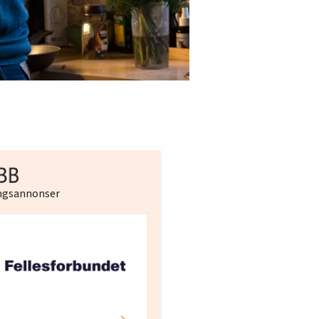
ingsannonser
Hotell- og