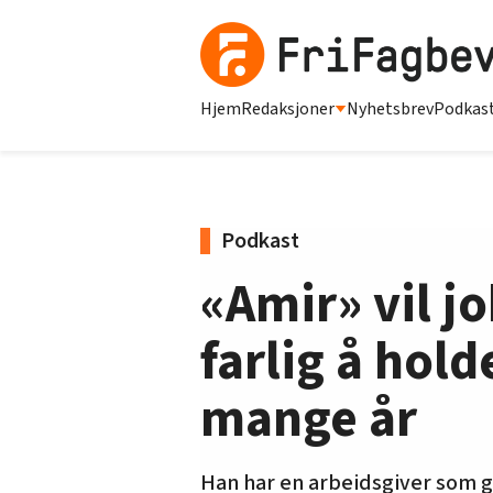
Hjem
Redaksjoner
Nyhetsbrev
Podkas
Podkast
«Amir» vil jo
farlig å hol
mange år
Han har en arbeidsgiver som gj