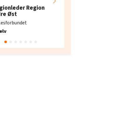
restaurantarbeidern
gionleder Region
e i Oslo og Akershus
dre Øst
søker ny kontorlede
lesforbundet
Fellesforbundet avdeling
elv
10
Oslo