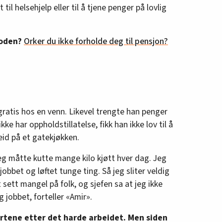
 til helsehjelp eller til å tjene penger på lovlig
soden?
Orker du ikke forholde deg til pensjon?
 gratis hos en venn. Likevel trengte han penger
kke har oppholdstillatelse, fikk han ikke lov til å
beid på et gatekjøkken.
 Jeg måtte kutte mange kilo kjøtt hver dag. Jeg
obbet og løftet tunge ting. Så jeg sliter veldig
sett mangel på folk, og sjefen sa at jeg ikke
g jobbet, forteller «Amir».
rtene etter det harde arbeidet. Men siden