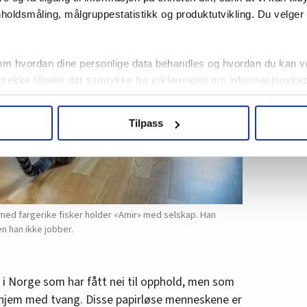
holdsmåling, målgruppestatistikk og produktutvikling. Du velge
om hvordan dine personlige data behandles og hvordan du kan v
 trekke tilbake ditt samtykke fra erklæringen om informasjonskap
agbevegelse.no, hk-nytt.no og fontene.no bruker informasjonskaps
Tilpass
ukt slik at vi tilby relevant innhold, tilpassede annonser og utarbe
m hvordan du bruker nettstedet med LO Medias egne samarbeidsp
 i oversikten lengre ned på denne siden.
 med fargerike fisker holder «Amir» med selskap. Han
n han ikke jobber.
 i Norge som har fått nei til opphold, men som
hjem med tvang. Disse papirløse menneskene er