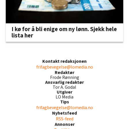
I kø for å bli enige om ny lønn. Sjekk hele
lista her
Kontakt redaksjonen
frifagbevegelse@lomedia.no
Redaktør
Frode Rønning
Ansvarlig redaktør
Tor A. Godal
Utgiver
LO Media
Tips
frifagbevegelse@lomedia.no
Nyhetsfeed
RSS-feed
Annonser