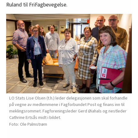
Ruland til FriFagbevegelse.
LO Stats Lise Olsen (t.h.) leder delegasjonen som skal forhandle
på vegne av medlemmene i Fagforbundet Post og finans inn til
meklingsrommet. Fagforeningsleder Gerd Øiahals og nestleder
Cathrine Ertsås midt i bildet.
Ole Palmstrøm