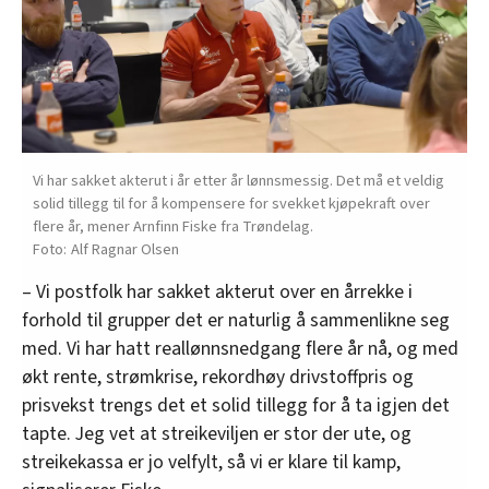
Vi har sakket akterut i år etter år lønnsmessig. Det må et veldig
solid tillegg til for å kompensere for svekket kjøpekraft over
flere år, mener Arnfinn Fiske fra Trøndelag.
Alf Ragnar Olsen
– Vi postfolk har sakket akterut over en årrekke i
forhold til grupper det er naturlig å sammenlikne seg
med. Vi har hatt reallønnsnedgang flere år nå, og med
økt rente, strømkrise, rekordhøy drivstoffpris og
prisvekst trengs det et solid tillegg for å ta igjen det
tapte. Jeg vet at streikeviljen er stor der ute, og
streikekassa er jo velfylt, så vi er klare til kamp,