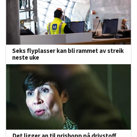
Seks flyplasser kan bli rammet av streik
neste uke
Det ligger an til prishopp på drivstoff