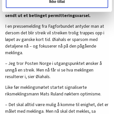
Ikke tillat
og fontene.no bruker informasjonskapsler (cookies) for å
Arbeidsgiverne i Posten Norge har på sin side
lære hvordan våre nettsider blir brukt slik at vi tilby
sendt ut et betinget permitteringsvarsel.
relevant innhold, tilpassede annonser og utarbeide
statistikk.
I en pressemelding fra Fagforbundet antyder man at
Vi deler bare informasjon om hvordan du bruker
dersom det blir streik vil streiken trolig trappes opp i
nettstedet med LO Medias egne samarbeidspartnere
løpet av ganske kort tid. Øiahals er sparsom med
innenfor analyse og annonsering. Disse er angitt i
detaljene nå – og fokuserer nå på den pågående
oversikten lengre ned på denne siden.
meklinga.
– Jeg tror Posten Norge i utgangspunktet ønsker å
unngå en streik. Men nå får vi se hva meklingen
resulterer i, sier Øiahals.
Like før meklingsmøtet startet signaliserte
riksmeklingsmann Mats Ruland nøktern optimisme.
– Det skal alltid være mulig å komme til enighet, det er
målet med meklinga. Men nå skal det mekles, sa