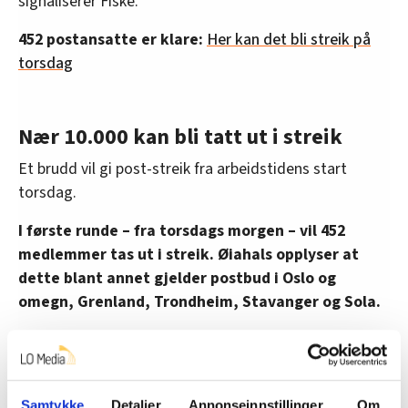
signaliserer Fiske.
452 postansatte er klare:
Her kan det bli streik på
torsdag
Nær 10.000 kan bli tatt ut i streik
Et brudd vil gi post-streik fra arbeidstidens start
torsdag.
I første runde – fra torsdags morgen – vil 452
medlemmer tas ut i streik. Øiahals opplyser at
dette blant annet gjelder postbud i Oslo og
omegn, Grenland, Trondheim, Stavanger og Sola.
– I tillegg tar vi ut en del ansatte ved
Østlandsterminalen i Lørenskog, hvor post til hele
landet sorteres og klargjøres. Konsekvensen av en
Samtykke
Detaljer
Annonseinnstillinger
Om