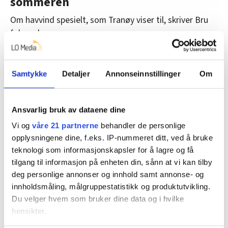
sommeren
Om havvind spesielt, som Tranøy viser til, skriver Bru
følgende:
«Vindkraft til havs, både bunnfast og flytende, byr på
store muligheter for norske bedrifter. Norsk
Samtykke
Detaljer
Annonseinnstillinger
Om
kompetanse er førende i utviklingen av flytende
vindkraft.»
Ansvarlig bruk av dataene dine
Det største markedet for vindkraft til havs vil i
Vi og
våre 21 partnerne
behandler de personlige
hovedsak og på kort sikt være i utlandet, der både
opplysningene dine, f.eks. IP-nummeret ditt, ved å bruke
kraftprisene er høyere og alternativene på land er
teknologi som informasjonskapsler for å lagre og få
dårligere, presiserer oljeministeren.
tilgang til informasjon på enheten din, sånn at vi kan tilby
deg personlige annonser og innhold samt annonse- og
Bru viser til at det i de siste ti årene har det blitt
innholdsmåling, målgruppestatistikk og produktutvikling.
bevilget over 500 mill. kroner til forskning innen
Du velger hvem som bruker dine data og i hvilke
havvind gjennom Forskningsrådets programmer.
hensikter.
«Enovas tilsagn om 2,3 mrd. kr i støtte til Hywind