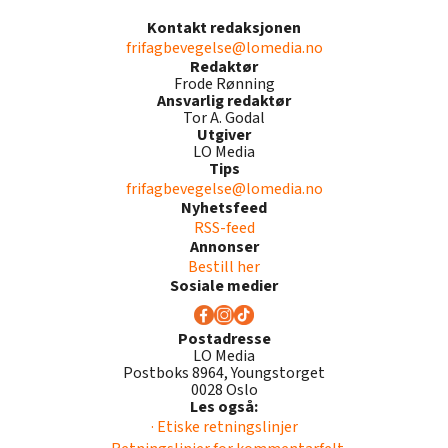
Kontakt redaksjonen
frifagbevegelse@lomedia.no
Redaktør
Frode Rønning
Ansvarlig redaktør
Tor A. Godal
Utgiver
LO Media
Tips
frifagbevegelse@lomedia.no
Nyhetsfeed
RSS-feed
Annonser
Bestill her
Sosiale medier
Postadresse
LO Media
Postboks 8964, Youngstorget
0028 Oslo
Les også:
· Etiske retningslinjer