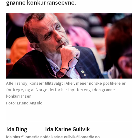
grønne konkurranseevne.
Atle Tranøy, konserntillitsvalgt i Aker, mener norske politikere er
for trege, og at Norge derfor har tapt terreng i den grønne
konkurransen.
Erlend Angelo
Ida Bing
Ida Karine Gullvik
ida.bing@lomedia.no
ida.karine.gullvik@lomedia.no