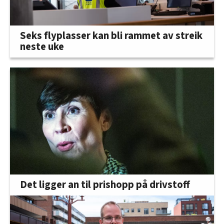
Seks flyplasser kan bli rammet av streik
neste uke
Det ligger an til prishopp på drivstoff