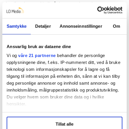
har for eksempel i alle år hatt tett kontakt og
samarbeid med landbruksorganisasjonene. NHO bidro
lenge med økonomisk støtte til Høyre. Denne støtten
ble avviklet i år 2000.
Samtykke
Detaljer
Annonseinnstillinger
Om
Ansvarlig bruk av dataene dine
7. Er det fagligpolitiske samarbeidet
Vi og
våre 21 partnerne
behandler de personlige
mellom LO og Ap spesielt for Norge?
opplysningene dine, f.eks. IP-nummeret ditt, ved å bruke
Det eksisterer et fagligpolitisk samarbeid i mange
teknologi som informasjonskapsler for å lagre og få
tilgang til informasjon på enheten din, sånn at vi kan tilby
land, men hvor formalisert og åpent samarbeidet er,
deg personlige annonser og innhold samt annonse- og
varierer. I Norden er det fagligpolitiske samarbeidet
innholdsmåling, målgruppestatistikk og produktutvikling.
sterkest i Norge og Sverige, mellom LO og henholdsvis
Du velger hvem som bruker dine data og i hvilke
Arbeiderpartiet og Socialdemokraterna. I Danmark ble
hensikter.
de formelle båndene mellom LO og Socialdemokratiet
brutt tidlig på 2000-tallet, men det eksisterer fortsatt
Under
mer info
kan du lese om hvordan dine personlige
mye uformell kontakt.
Tillat alle
data behandles og hvordan du kan velge hvordan de skal