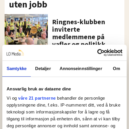
uten jobb
Ringnes-klubben
inviterte
medlemmene på
vafler og politikk
Nedbemanning
Samtykke
Detaljer
Annonseinnstillinger
Om
Over 100 sjåfører
mister jobben: –
Risikosport av
Ansvarlig bruk av dataene dine
Ringnes
Vi og
våre 21 partnerne
behandler de personlige
opplysningene dine, f.eks. IP-nummeret ditt, ved å bruke
Ringnes og Diplom-Is
teknologi som informasjonskapsler for å lagre og få
tilgang til informasjon på enheten din, sånn at vi kan tilby
250 arbeidere mister
deg personlige annonser og innhold samt annonse- og
jobben. Nå får de