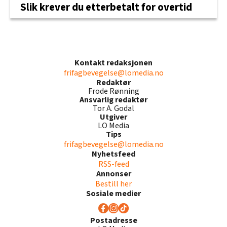
Slik krever du etterbetalt for overtid
Kontakt redaksjonen
frifagbevegelse@lomedia.no
Redaktør
Frode Rønning
Ansvarlig redaktør
Tor A. Godal
Utgiver
LO Media
Tips
frifagbevegelse@lomedia.no
Nyhetsfeed
RSS-feed
Annonser
Bestill her
Sosiale medier
Postadresse