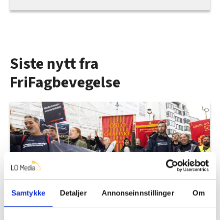
Siste nytt fra
FriFagbevegelse
Samtykke
Detaljer
Annonseinnstillinger
Om
Derfor kan det bli SAS-streik til helgen