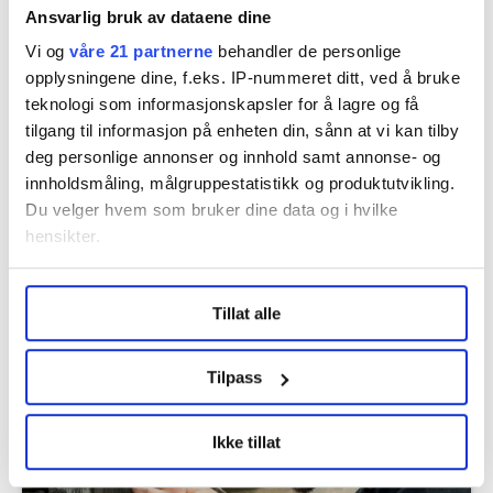
Ansvarlig bruk av dataene dine
Vi og
våre 21 partnerne
behandler de personlige
opplysningene dine, f.eks. IP-nummeret ditt, ved å bruke
teknologi som informasjonskapsler for å lagre og få
tilgang til informasjon på enheten din, sånn at vi kan tilby
deg personlige annonser og innhold samt annonse- og
innholdsmåling, målgruppestatistikk og produktutvikling.
Du velger hvem som bruker dine data og i hvilke
hensikter.
Anmeldte Felleskjøpet for ulovlig
Under
mer info
kan du lese om hvordan dine personlige
søndagsåpent. Nå er saken henlagt
Tillat alle
data behandles og hvordan du kan velge hvordan de skal
brukes. Du kan hele tiden endre eller trekke tilbake ditt
samtykke fra erklæringen om informasjonskapsler.
Tilpass
LO Medias publikasjoner frifagbevegelse.no, hk-nytt.no
Ikke tillat
og fontene.no bruker informasjonskapsler (cookies) for å
lære hvordan våre nettsider blir brukt slik at vi tilby